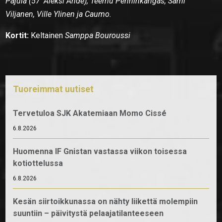
Pajula (57′ Aleksi Ahde), Teemu Penninkangas, Sami
Viljanen, Ville Ylinen ja Caumo.
Kortit:
Keltainen
Samppa Bouroussi
Tuoreimmat uutiset
Tervetuloa SJK Akatemiaan Momo Cissé
6.8.2026
Huomenna IF Gnistan vastassa viikon toisessa
kotiottelussa
6.8.2026
Kesän siirtoikkunassa on nähty liikettä molempiin
suuntiin – päivitystä pelaajatilanteeseen