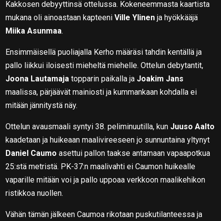
Kakkosen debyyttinsä ottelussa. Kokeneemmasta kaartista
mukana oli ainoastaan kapteeni
Ville Ylinen
ja hyökkääjä
Miika Asunmaa
.
Ensimmäisellä puoliajalla Kerho määräsi tahdin kentällä ja
pallo liikkui iloisesti mieheltä miehelle. Ottelun debytantit,
Joona Lautamaja
topparin paikalla ja
Joakim Jans
maalissa, pärjäävät mainiosti ja kummankaan kohdalla ei
mitään jännitystä näy.
Ottelun avausmaali syntyi 38. peliminuutilla, kun
Juuso Aalto
kaadetaan ja huikeaan maalivireeseen jo sunnuntaina yltynyt
Daniel Caumo
asettui pallon taakse antamaan vapaapotkua
25:stä metristä. PK-37:n maalivahti ei Caumon huikealle
vaparille mitään voi ja pallo uppoaa verkkoon maalikehikon
ristikkoa nuollen.
Vähän tämän jälkeen Caumoa rikotaan puskutilanteessa ja