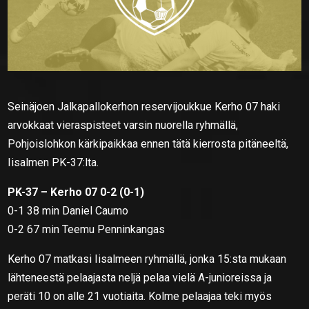
Seinäjoen Jalkapallokerhon reservijoukkue Kerho 07 haki
arvokkaat vieraspisteet varsin nuorella ryhmällä,
Pohjoislohkon kärkipaikkaa ennen tätä kierrosta pitäneeltä,
Iisalmen PK-37:lta.
PK-37 – Kerho 07 0-2 (0-1)
0-1 38 min Daniel Caumo
0-2 67 min Teemu Penninkangas
Kerho 07 matkasi Iisalmeen ryhmällä, jonka 15:sta mukaan
lähteneestä pelaajasta neljä pelaa vielä A-junioreissa ja
peräti 10 on alle 21 vuotiaita. Kolme pelaajaa teki myös