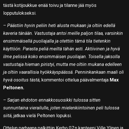
tästä kotijoukkue enää toivu ja tilanne jää myös
lopputulokseksi.
–
Päästiin hyvin peliin heti alusta mukaan ja oltiin edellä
kaveria tänään. Vastustaja antoi meille paljon tilaa, varsinkin
ensimmäisellä puoliajalla ja otettiin tämä tila tietenkin
käyttöön. Parasta peliä meiltä tähän asti. Aktiivinen ja hyvä
ilme pelissä koko ensimmäisen puoliajan. Toisella jaksolla
vastustaja hieman piristyi, mutta me oltiin mukana edelleen
ja oltiin vaarallisia hyökkäyspäässä. Penninkankaan maali oli
hyvä osoitus tästä
, kommentoi ottelua päävalmentaja
Max
Peltonen.
–
Sarjan ehdoton ennakkosuosikki tulossa sitten
sunnuntaina vierailulle, joten mielenkiintoinen peli tulossa
siitä
, jatkaa vielä Peltonen lopuksi.
Ottelun parhaana palkittiin Kerho 07:n kapteeni Ville Ylinen ja