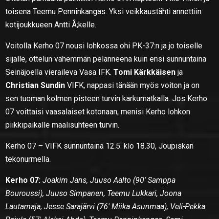
toisena Teemu Penninkangas. Yksi veikkaustähti annettiin
kotijoukkueen Antti Å;kelle.
Voitolla Kerho 07 nousi lohkossa ohi PK-37:n ja jo toiselle
sijalle, ottelun vähemmän pelanneena kuin ensi sunnuntaina
Seinäjoella vieraileva Vasa IFK.
Tomi Kärkkäisen
ja
Christian Sundin
VIFK, nappasi tänään myös voiton ja on
sen tuoman kolmen pisteen turvin karkumatkalla. Jos Kerho
07 voittaisi vaasalaiset kotonaan, menisi Kerho lohkon
piikkipaikalle maalisuhteen turvin.
Kerho 07 – VIFK sunnuntaina 12.5. klo 18.30, Joupiskan
tekonurmella.
Kerho 07:
Joakim Jans, Juuso Aalto (90′ Samppa
Bouroussi), Juuso Simpanen, Teemu Lukkari, Joona
Lautamaja, Jesse Sarajärvi (76′ Miika Asunmaa), Veli-Pekka