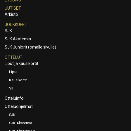
UUTISET
Arkisto
JOUKKUEET
SJK
SJK Akatemia
SJK Juniorit (omalle sivulle)
OTTELUT
Liput ja kausikortit
Liput
Kausikortit
VIP
Otteluinfo
Otteluohjelmat
SJK
SJK Akatemia