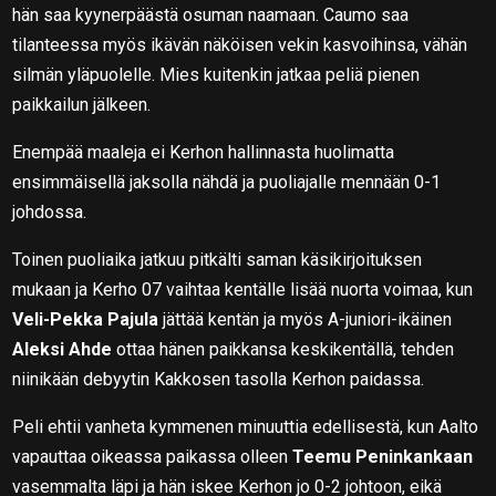
hän saa kyynerpäästä osuman naamaan. Caumo saa
tilanteessa myös ikävän näköisen vekin kasvoihinsa, vähän
silmän yläpuolelle. Mies kuitenkin jatkaa peliä pienen
paikkailun jälkeen.
Enempää maaleja ei Kerhon hallinnasta huolimatta
ensimmäisellä jaksolla nähdä ja puoliajalle mennään 0-1
johdossa.
Toinen puoliaika jatkuu pitkälti saman käsikirjoituksen
mukaan ja Kerho 07 vaihtaa kentälle lisää nuorta voimaa, kun
Veli-Pekka Pajula
jättää kentän ja myös A-juniori-ikäinen
Aleksi Ahde
ottaa hänen paikkansa keskikentällä, tehden
niinikään debyytin Kakkosen tasolla Kerhon paidassa.
Peli ehtii vanheta kymmenen minuuttia edellisestä, kun Aalto
vapauttaa oikeassa paikassa olleen
Teemu Peninkankaan
vasemmalta läpi ja hän iskee Kerhon jo 0-2 johtoon, eikä