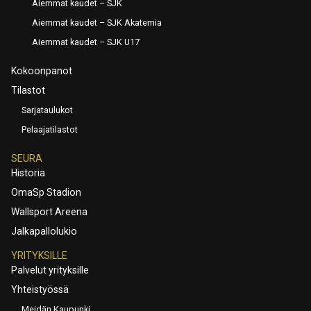
Aiemmat kaudet – SJK
Aiemmat kaudet – SJK Akatemia
Aiemmat kaudet – SJK U17
Kokoonpanot
Tilastot
Sarjataulukot
Pelaajatilastot
SEURA
Historia
OmaSp Stadion
Wallsport Areena
Jalkapallolukio
YRITYKSILLE
Palvelut yrityksille
Yhteistyössä
Meidän Kaupunki