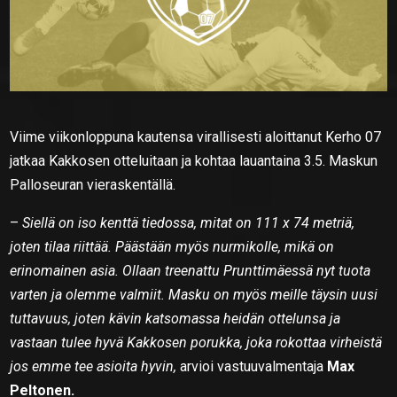
Viime viikonloppuna kautensa virallisesti aloittanut Kerho 07
jatkaa Kakkosen otteluitaan ja kohtaa lauantaina 3.5. Maskun
Palloseuran vieraskentällä.
–
Siellä on iso kenttä tiedossa, mitat on 111 x 74 metriä,
joten tilaa riittää. Päästään myös nurmikolle, mikä on
erinomainen asia. Ollaan treenattu Prunttimäessä nyt tuota
varten ja olemme valmiit. Masku on myös meille täysin uusi
tuttavuus, joten kävin katsomassa heidän ottelunsa ja
vastaan tulee hyvä Kakkosen porukka, joka rokottaa virheistä
jos emme tee asioita hyvin,
arvioi vastuuvalmentaja
Max
Peltonen.