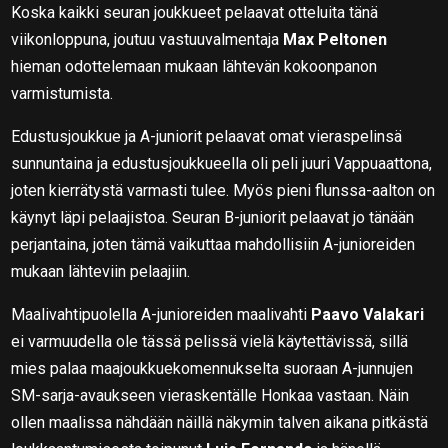
Koska kaikki seuran joukkueet pelaavat otteluita tänä
viikonloppuna, joutuu vastuuvalmentaja
Max Peltonen
hieman odottelemaan mukaan lähtevän kokoonpanon
varmistumista.
Edustusjoukkue ja A-juniorit pelaavat omat vieraspelinsä
sunnuntaina ja edustusjoukkueella oli peli juuri Vappuaattona,
joten kierrätystä varmasti tulee. Myös pieni flunssa-aalton on
käynyt läpi pelaajistoa. Seuran B-juniorit pelaavat jo tänään
perjantaina, joten tämä vaikuttaa mahdollisiin A-junioreiden
mukaan lähteviin pelaajiin.
Maalivahtipuolella A-junioreiden maalivahti
Paavo Valakari
ei varmuudella ole tässä pelissä vielä käytettävissä, sillä
mies palaa maajoukkuekomennukselta suoraan A-junnujen
SM-sarja-avaukseen vieraskentälle Honkaa vastaan. Näin
ollen maalissa nähdään näillä näkymin talven aikana pitkästä