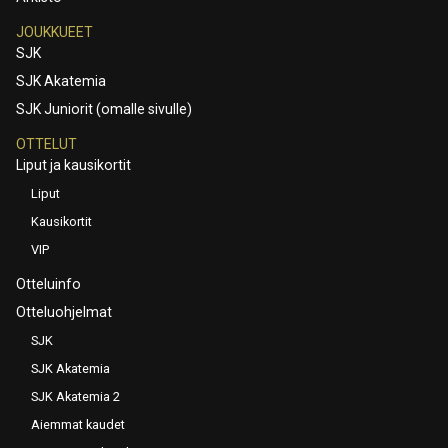
JOUKKUEET
SJK
SJK Akatemia
SJK Juniorit (omalle sivulle)
OTTELUT
Liput ja kausikortit
Liput
Kausikortit
VIP
Otteluinfo
Otteluohjelmat
SJK
SJK Akatemia
SJK Akatemia 2
Aiemmat kaudet