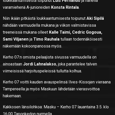
loukkaantumisesta toipunut
Luis Fernando
ja hänellä
varamiehenä A-junioreiden
Konsta Rintala
.
Niin ikään pitkästä loukkaantumisesta toipunut
Aki Sipilä
nähdään varmuudella mukana ja viikon valmistavissa
treeneissä mukana olleet
Kalle Taimi, Cedric Gogoua,
Sami Viljanen
ja
Timo Rauhala
tullaan todennäköisesti
näkemään kokoonpanossa myös.
Kerho 07:n omista pelaajista sivussa varmuudella on
ainoastaan
Jordi Lahnalakso
, joka parantelee talven
viimeisissä harjoituspeleissä tullutta kolhua.
Kerho 07 voitti kauden avauspelinsä Ilves-Kissojen vieraana
Tampereella ja myös Maskuun lähdetään vierasvoittoa
hakemaan.
Kakkosen länsilohkoa: Masku – Kerho 07 lauantaina 3.5. klo
16.00 Taponkedon nurmella.