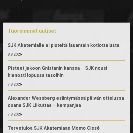
Tuoreimmat uutiset
SJK Akatemialle ei pisteitä lauantain kotiottelusta
8.8.2026
Pisteet jakoon Gnistanin kanssa – SJK nousi
hienosti lopussa tasoihin
7.8.2026
Alexander Wessberg esiintymässä päivän ottelussa
osana SJK Liikuttaa – kampanjaa
7.8.2026
Tervetuloa SJK Akatemiaan Momo Cissé