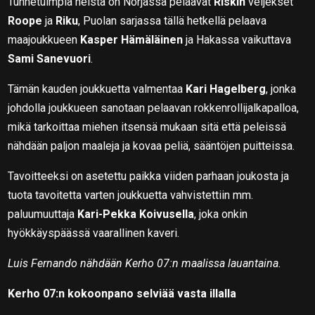
Tunnetuimpia heistä on Norjassa pelaavat
Riskin
veljekset
Roope
ja
Riku
, Puolan sarjassa tällä hetkellä pelaava
maajoukkueen
Kasper Hämäläinen
ja Hakassa vaikuttava
Sami Sanevuori
.
Tämän kauden joukkuetta valmentaa
Kari Hagelberg
, jonka
johdolla joukkueen sanotaan pelaavan rokkenrollijalkapalloa,
mikä tarkoittaa miehen itsensä mukaan sitä että peleissä
nähdään paljon maaleja ja kovaa peliä, sääntöjen puitteissa.
Tavoitteeksi on asetettu paikka viiden parhaan joukosta ja
tuota tavoitetta varten joukkuetta vahvistettiin mm.
paluumuuttaja
Kari-Pekka Koivusella
, joka onkin
hyökkäyspäässä vaarallinen kaveri.
Luis Fernando nähdään Kerho 07:n maalissa lauantaina.
Kerho 07:n kokoonpano selviää vasta illalla