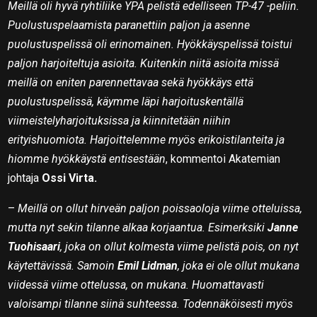
Meillä oli hyvä ryhtiliike YPA pelistä edelliseen TP-47 -peliin.
Puolustuspelaamista paranettiin paljon ja asenne
puolustuspelissä oli erinomainen. Hyökkäyspelissä toistui
paljon harjoiteltuja asioita. Kuitenkin niitä asioita missä
meillä on eniten parennettavaa sekä hyökkäys että
puolustuspelissä, käymme läpi harjoituskentällä
viimeistelyharjoituksissa ja kiinnitetään niihin
erityishuomiota. Harjoittelemme myös erikoistilanteita ja
hiomme hyökkäystä entisestään
, kommentoi Akatemian
johtaja
Ossi Virta.
–
Meillä on ollut hirveän paljon poissaoloja viime otteluissa,
mutta nyt sekin tilanne alkaa korjaantua. Esimerksiki
Janne
Tuohisaari
, joka on ollut kolmesta viime pelistä pois, on nyt
käytettävissä. Samoin
Emil Lidman
, joka ei ole ollut mukana
viidessä viime ottelussa, on mukana. Huomattavasti
valoisampi tilanne siinä suhteessa. Todennäköisesti myös