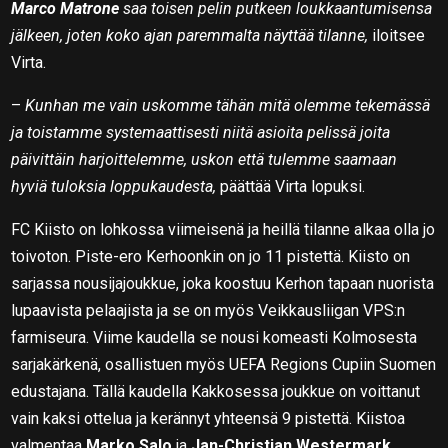
Marco Matrone
saa toisen pelin putkeen loukkaantumisensa
jälkeen, joten koko ajan paremmalta näyttää tilanne,
iloitsee
Virta.
–
Kunhan me vain uskomme tähän mitä olemme tekemässä
ja toistamme systemaattisesti niitä asioita pelissä joita
päivittäin harjoittelemme, uskon että tulemme saamaan
hyviä tuloksia loppukaudesta,
päättää Virta lopuksi.
FC Kiisto on lohkossa viimeisenä ja heillä tilanne alkaa olla jo
toivoton. Piste-ero Kerhoonkin on jo 11 pistettä. Kiisto on
sarjassa nousijajoukkue, joka koostuu Kerhon tapaan nuorista
lupaavista pelaajista ja se on myös Veikkausliigan VPS:n
farmiseura. Viime kaudella se nousi komeasti Kolmosesta
sarjakärkenä, osallistuen myös UEFA Regions Cupiin Suomen
edustajana. Tällä kaudella Kakkosessa joukkue on voittanut
vain kaksi ottelua ja kerännyt yhteensä 9 pistettä. Kiistoa
valmentaa
Marko Salo
ja
Jan-Christian Westermark
.