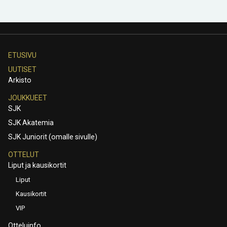
ETUSIVU
UUTISET
Arkisto
JOUKKUEET
SJK
SJK Akatemia
SJK Juniorit (omalle sivulle)
OTTELUT
Liput ja kausikortit
Liput
Kausikortit
VIP
Otteluinfo