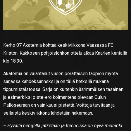
Kerho 07 Akatemia kohtaa keskiviikkona Vaasassa FC
Kiiston. Kakkosen pohjoislohkon ottelu alkaa Kaarlen kentällä
klo 18.30.
Akatemia on valahtanut viiden perättäisen tappion myötä
sarjassa kahdeksanneksi ja on tällä hetkellä mukana
tippumistaistossa. Sarja on kuitenkin äärimmäisen tasainen
ja esimerkiksi piste-ero kolmantena olevaan Oulun
Palloseuraan on vain kuusi pistettä. Voittoja tarvitaan ja
sellaista keskiviikkona lähdetään hakemaan.
–
Hyvällä hengellä jatketaan ja treeneissä on hyvä meininki.