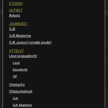
ETUSIVU
UUTISET
Arkisto
JOUKKUEET
SJK
SJK Akatemia
SJK Juniorit (omalle sivulle)
OTTELUT
Liput ja kausikortit
Liput
Kausikortit
VIP
Otteluinfo
Otteluohjelmat
SJK
SJK Akatemia