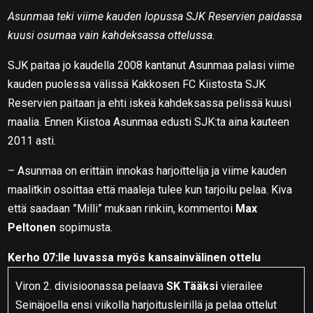
Asunmaa teki viime kauden lopussa SJK Reservien paidassa
kuusi osumaa vain kahdeksassa ottelussa.
SJK paitaa jo kaudella 2008 kantanut Asunmaa palasi viime
kauden puolessa välissä Kakkosen FC Kiistosta SJK
Reservien paitaan ja ehti iskeä kahdeksassa pelissä kuusi
maalia. Ennen Kiistoa Asunmaa edusti SJK:ta aina kauteen
2011 asti.
– Asunmaa on erittäin innokas harjoittelija ja viime kauden
maalitkin osoittaa että maaleja tulee kun tarjoilu pelaa. Kiva
että saadaan ”Milli” mukaan rinkiin, kommentoi
Max
Peltonen
sopimusta.
Kerho 07:lle luvassa myös kansainvälinen ottelu
Viron 2. divisioonassa pelaava
SK Tääksi
vierailee
Seinäjoella ensi viikolla harjoitusleirillä ja pelaa ottelut