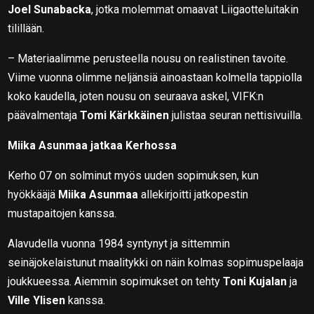
Joel Sunabacka
, jotka molemmat omaavat Liigaotteluitakin
tilillään.
– Materiaalimme perusteella nousu on realistinen tavoite.
Viime vuonna olimme neljänsiä ainoastaan kolmella tappiolla
koko kaudella, joten nousu on seuraava askel, VIFK:n
päävalmentaja
Tomi Kärkkäinen
julistaa seuran nettisivuilla.
Miika Asunmaa jatkaa Kerhossa
Kerho 07 on solminut myös uuden sopimuksen, kun
hyökkääjä
Miika Asunmaa
allekirjoitti jatkopestin
mustapaitojen kanssa.
Alavudella vuonna 1984 syntynyt ja sittemmin
seinäjokelaistunut maalitykki on näin kolmas sopimuspelaaja
joukkueessa. Aiemmin sopimukset on tehty
Toni Kujalan
ja
Ville Ylisen
kanssa.