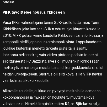
ottelua.
VIFK tavoittelee nousua Ykköseen
Vasa IFK:n valmentajana toimii SJK-väelle tuttu mies Tomi
Kärkkäinen, joka luotsasi SJK:n edustusjoukkuetta kaudella
2010. VIFK pelasi viime kaudella Kakkosen Länsilohkossa ja
kamppaili siellä jopa nouskarsintapaikoista. Loppukaudesta
joukkue kuitenkin menetti tärkeitä pisteitä ja sijoittui
lohkossa neljänneksi, vain viiden pisteen päähän toiseksi
sijoittuneesta FC Jazzista. Ilves oli muutenkin lohkossaan
melko ylivoimainen ja muista Länsilohkon joukkueista ei ollut
heidän uhkaajakseen. Suoritus oli silti kova, sillä VIFK hävisi
vain kolmasti koko kaudella.
Alkavalle kaudelle joukkue on pysynyt melkolailla samassa
kokoonpanossa ja mukaan on houkuteltu muutama kova
vahvistuskin. Nimekkäimpinä kenties
Kå;re Björkstrand
ja