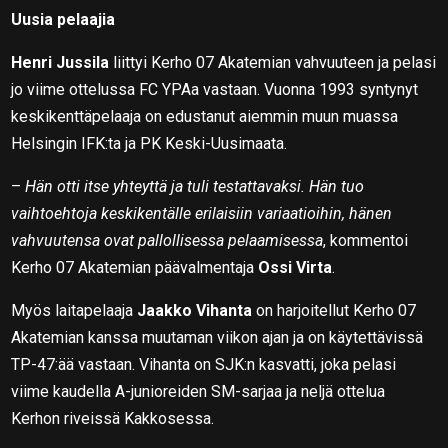
Uusia pelaajia
Henri Jussila
liittyi Kerho 07 Akatemian vahvuuteen ja pelasi
jo viime ottelussa FC YPAa vastaan. Vuonna 1993 syntynyt
keskikenttäpelaaja on edustanut aiemmin muun muassa
Helsingin IFK:ta ja PK Keski-Uusimaata.
–
Hän otti itse yhteyttä ja tuli testattavaksi. Hän tuo
vaihtoehtoja keskikentälle erilaisiin variaatioihin, hänen
vahvuutensa ovat pallollisessa pelaamisessa
, kommentoi
Kerho 07 Akatemian päävalmentaja
Ossi Virta
.
Myös laitapelaaja
Jaakko Vihanta
on harjoitellut Kerho 07
Akatemian kanssa muutaman viikon ajan ja on käytettävissä
TP-47:ää vastaan. Vihanta on SJK:n kasvatti, joka pelasi
viime kaudella A-junioreiden SM-sarjaa ja neljä ottelua
Kerhon riveissä Kakkosessa.