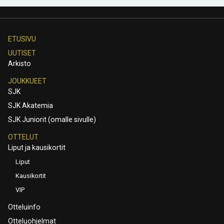
ETUSIVU
UUTISET
Arkisto
JOUKKUEET
SJK
SJK Akatemia
SJK Juniorit (omalle sivulle)
OTTELUT
Liput ja kausikortit
Liput
Kausikortit
VIP
Otteluinfo
Otteluohjelmat