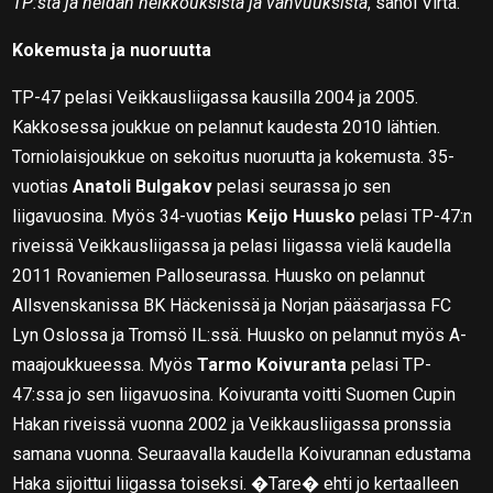
TP:stä ja heidän heikkouksista ja vahvuuksista
, sanoi Virta.
Kokemusta ja nuoruutta
TP-47 pelasi Veikkausliigassa kausilla 2004 ja 2005.
Kakkosessa joukkue on pelannut kaudesta 2010 lähtien.
Torniolaisjoukkue on sekoitus nuoruutta ja kokemusta. 35-
vuotias
Anatoli Bulgakov
pelasi seurassa jo sen
liigavuosina. Myös 34-vuotias
Keijo Huusko
pelasi TP-47:n
riveissä Veikkausliigassa ja pelasi liigassa vielä kaudella
2011 Rovaniemen Palloseurassa. Huusko on pelannut
Allsvenskanissa BK Häckenissä ja Norjan pääsarjassa FC
Lyn Oslossa ja Tromsö IL:ssä. Huusko on pelannut myös A-
maajoukkueessa. Myös
Tarmo Koivuranta
pelasi TP-
47:ssa jo sen liigavuosina. Koivuranta voitti Suomen Cupin
Hakan riveissä vuonna 2002 ja Veikkausliigassa pronssia
samana vuonna. Seuraavalla kaudella Koivurannan edustama
Haka sijoittui liigassa toiseksi. �Tare� ehti jo kertaalleen