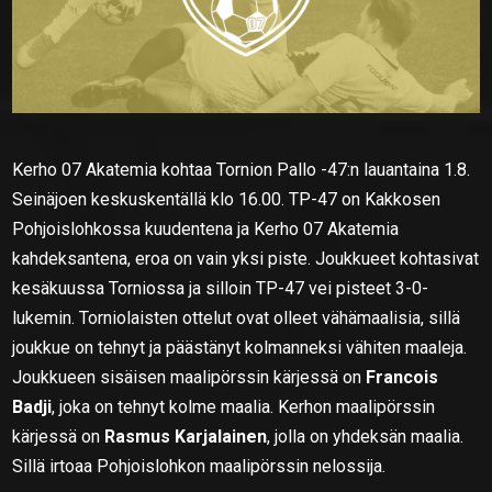
Kerho 07 Akatemia kohtaa Tornion Pallo -47:n lauantaina 1.8.
Seinäjoen keskuskentällä klo 16.00. TP-47 on Kakkosen
Pohjoislohkossa kuudentena ja Kerho 07 Akatemia
kahdeksantena, eroa on vain yksi piste. Joukkueet kohtasivat
kesäkuussa Torniossa ja silloin TP-47 vei pisteet 3-0-
lukemin. Torniolaisten ottelut ovat olleet vähämaalisia, sillä
joukkue on tehnyt ja päästänyt kolmanneksi vähiten maaleja.
Joukkueen sisäisen maalipörssin kärjessä on
Francois
Badji
, joka on tehnyt kolme maalia. Kerhon maalipörssin
kärjessä on
Rasmus Karjalainen
, jolla on yhdeksän maalia.
Sillä irtoaa Pohjoislohkon maalipörssin nelossija.