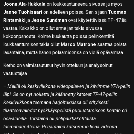
Joona Ala-Hukkala
on loukkaantuneena sivussa ja myös
Janne Tuohisaari
on edelleen poissa. Sen sijaan
Tuomas
Rintamäki
ja
Jesse Sundman
ovat käytettävissä TP-47:ää
vastaa. Kaksikko on ollut armeijan takia sivussa
kokoonpanosta. Kolme kuukautta poissa pelinkentiltä
loukkaantumisen takia ollut
Marco Matrone
saattaa pelata
lauantaina, mutta hänen pelaamisensa on vielä epävarmaa.
Kerho on valmistautunut hyvin otteluun ja analysoinut
vastustajaa
–
Meillä oli keskiviikkona videopalaveri ja kävimme YPA-pelin
läpi. Se on nyt nollattu ja käännetty katseet TP-47-peliin.
Keskiviikkona teemana harjoituksissa oli erityisesti
tilanteenvaihdot hyökkäyspelistä puolustamiseen kentän eri
osa-alueilla. Torstaina oli pelipaikkakohtaista
täsmäharjoittelua. Perjantaina katsomme lisää videoita