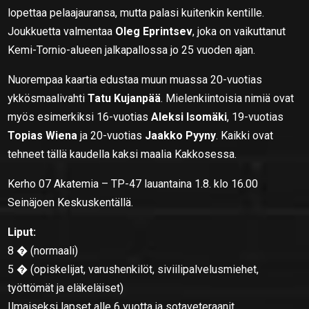
lopettaa pelaajauransa, mutta palasi kuitenkin kentille.
Joukkuetta valmentaa
Oleg Eprintsev
, joka on vaikuttanut
Kemi-Tornio-alueen jalkapallossa jo 25 vuoden ajan.
Nuorempaa kaartia edustaa muun muassa 20-vuotias
ykkösmaalivahti
Tatu Kujanpää
. Mielenkiintoisia nimiä ovat
myös esimerkiksi 16-vuotias
Aleksi Isomäki
, 19-vuotias
Topias Wiena
ja 20-vuotias
Jaakko Pyyny
. Kaikki ovat
tehneet tällä kaudella kaksi maalia Kakkosessa.
Kerho 07 Akatemia – TP-47 lauantaina 1.8. klo 16.00
Seinäjoen Keskuskentällä.
Liput:
8 � (normaali)
5 � (opiskelijat, varushenkilöt, siviilipalvelusmiehet,
työttömät ja eläkeläiset)
Ilmaiseksi lapset alle 6 vuotta ja sotaveteraanit.