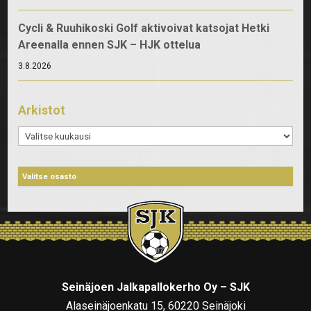
Cycli & Ruuhikoski Golf aktivoivat katsojat Hetki
Areenalla ennen SJK – HJK ottelua
3.8.2026
Arkistot
Arkistot
Seinäjoen Jalkapallokerho Oy – SJK
Alaseinäjoenkatu 15, 60220 Seinäjoki