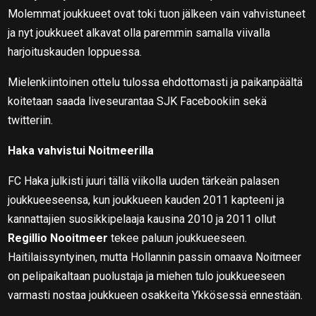
Molemmat joukkueet ovat toki tuon jälkeen vain vahvistuneet
ja nyt joukkueet alkavat olla paremmin samalla viivalla
harjoituskauden loppuessa.
Mielenkiintoinen ottelu tulossa ehdottomasti ja paikanpäältä
koitetaan saada liveseurantaa SJK Facebookiin sekä
twitteriin.
Haka vahvistui Noitmeerilla
FC Haka julkisti juuri tällä viikolla uuden tärkeän palasen
joukkueeseensa, kun joukkueen kauden 2011 kapteeni ja
kannattajien suosikkipelaaja kausina 2010 ja 2011 ollut
Regillio Nooitmeer
tekee paluun joukkueeseen.
Haitilaissyntyinen, mutta Hollannin passin omaava Noitmeer
on pelipaikaltaan puolustaja ja miehen tulo joukkueeseen
varmasti nostaa joukkueen osakkeita Ykkösessä ennestään.