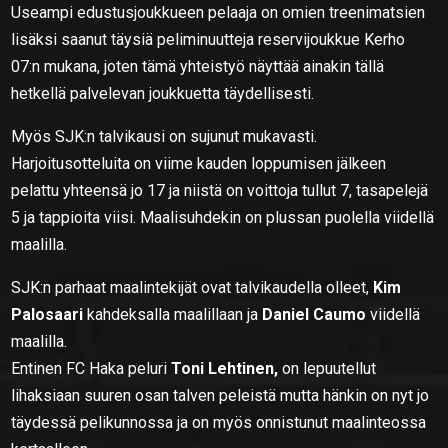
Useampi edustusjoukkueen pelaaja on omien treenimatsien
lisäksi saanut täysiä peliminuutteja reservijoukkue Kerho
07:n mukana, joten tämä yhteistyö näyttää ainakin tällä
hetkellä palvelevan joukkuetta täydellisesti.
Myös SJK:n talvikausi on sujunut mukavasti.
Harjoitusotteluita on viime kauden loppumisen jälkeen
pelattu yhteensä jo 17 ja niistä on voittoja tullut 7, tasapelejä
5 ja tappioita viisi. Maalisuhdekin on plussan puolella viidellä
maalilla.
SJK:n parhaat maalintekijät ovat talvikaudella olleet,
Kim
Palosaari
kahdeksalla maalillaan ja
Daniel Caumo
viidellä
maalilla.
Entinen FC Haka peluri
Toni Lehtinen,
on lepuutellut
lihaksiaan suuren osan talven peleistä mutta hänkin on nyt jo
täydessä pelikunnossa ja on myös onnistunut maalinteossa