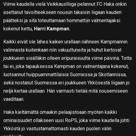
Viime kaudella vielä Veikkauslliiga pelannut FC Haka onkin
asettanut tavoitteekseen nousun takaisin liigaan kauden
päätteksi ja sitä toteuttamaan hommattiin valmentajaksi
kokenut kettu,
Harri Kampman
.
Kaikki eivät ole lähes kaiken urallaan nähneen Kampmannin
valinnasta kuitenkaan niin vakuuttuneita ja huhut kertovat
joukkueen sisälläkin olleen eripuraisuutta viime päivinä. Totta
tai ei, joka tapauksessa Kampman on valmentajana kokenut,
luotsannut huippuammattilaisia Suomessa ja Skotlannissa,
sekä nostanut Suomessa eri joukkueen Ykkösestä liigaan jo
neljä kertaa urallaan. Hän varmasti tietää mitä nousemiseen
vaaditaan.
Haka kieltämättä omaakin pelaajistoaan myöten kaikki
ominaisuudet ollakseen uusi RoPS, joka viime kaudella johti
Ykköstä jo vastustamattomasti kauden puolen välin