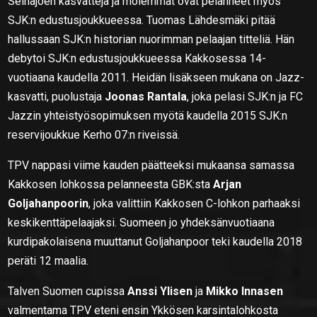
Seinäjoen kasvatteja ja molemmat ovat pelanneet myös
SJK:n edustusjoukkueessa. Tuomas Lähdesmäki pitää
hallussaan SJK:n historian nuorimman pelaajan titteliä. Hän
debytoi SJK:n edustusjoukkueessa Kakkosessa 14-
vuotiaana kaudella 2011. Heidän lisäkseen mukana on Jazz-
kasvatti, puolustaja
Joonas Rantala
, joka pelasi SJK:n ja FC
Jazzin yhteistyösopimuksen myötä kaudella 2015 SJK:n
reservijoukkue Kerho 07:n riveissä.
TPV nappasi viime kauden päätteeksi mukaansa samassa
Kakkosen lohkossa pelanneesta GBK:sta
Arjan
Goljahanpoorin
, joka valittiin Kakkosen C-lohkon parhaaksi
keskikenttäpelaajaksi. Suomeen jo yhdeksänvuotiaana
kurdipakolaisena muuttanut Goljahanpoor teki kaudella 2018
peräti 12 maalia.
Talven Suomen cupissa
Anssi Ylisen
ja
Mikko Innasen
valmentama TPV eteni ensin Ykkösen karsintalohkosta