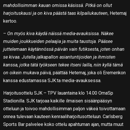
mahdollisimman kauan omissa käsissä. Pitkä on ollut
harjoituskausi ja on kiva päästä taas kilpailukauteen
, Hetemaj
kertoo.
–
On myös kiva käydä näissä media-avauksissa. Näkee
muiden joukkueiden pelaajia ja muita taustoja. Pääsee
juttelemaan käytännössä päivän vain futiksesta, joten onhan
se kivaa. Jutella jalkapallon asiantuntijoiden ja ihmisten
kanssa, jotka tätä työkseen tekee itseni lailla, niin kyllä tämä
on oikein mukava päivä,
päättää Hetemaj, joka oli Eremenkon
kanssa edustamassa SJK:ta media-avauksessa.
Harjoitusottelu SJK – TPV lauantaina klo 14.00 OmaSp
Stadionilla. SJK tarjoaa kaikille ilmaisen sisäänpääsyn
otteluun ja toivoo mahdollisimman paljon väkeä toivottamaan
onnea tulevaan kauteen kenraaliharjoitusotteluun. Carlsberg
Sports Bar palvelee koko ottelu apahtuman ajan, mutta muut