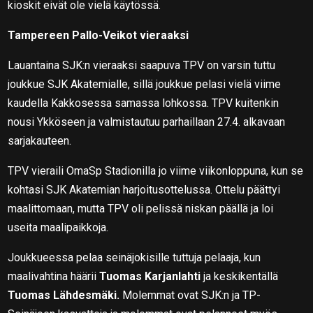
kioskit eivät ole vielä käytössä.
Tampereen Pallo-Veikot vieraaksi
Lauantaina SJK:n vieraaksi saapuva TPV on varsin tuttu
joukkue SJK Akatemialle, sillä joukkue pelasi vielä viime
kaudella Kakkosessa samassa lohkossa. TPV kuitenkin
nousi Ykköseen ja valmistautuu parhaillaan 27.4. alkavaan
sarjakauteen.
TPV vieraili OmaSp Stadionilla jo viime viikonloppuna, kun se
kohtasi SJK Akatemian harjoitusottelussa. Ottelu päättyi
maalittomaan, mutta TPV oli pelissä niskan päällä ja loi
useita maalipaikkoja.
Joukkueessa pelaa seinäjokisille tuttuja pelaaja, kun
maalivahtina häärii
Tuomas Karjanlahti
ja keskikentällä
Tuomas Lähdesmäki.
Molemmat ovat SJK:n ja TP-