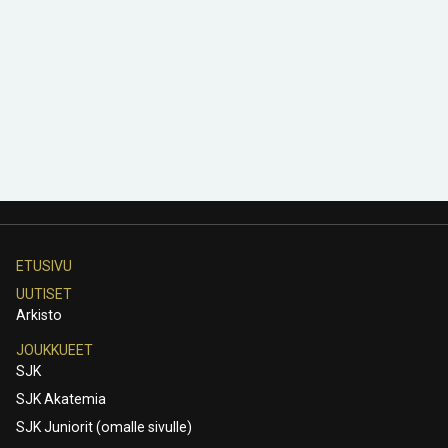
ETUSIVU
UUTISET
Arkisto
JOUKKUEET
SJK
SJK Akatemia
SJK Juniorit (omalle sivulle)