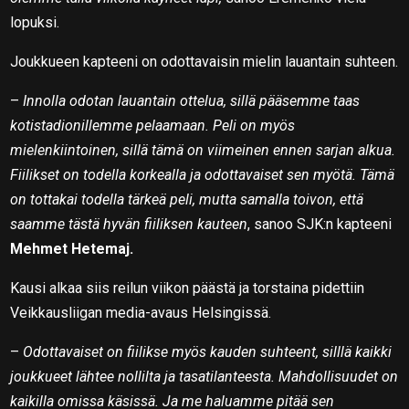
lopuksi.
Joukkueen kapteeni on odottavaisin mielin lauantain suhteen.
–
Innolla odotan lauantain ottelua, sillä pääsemme taas
kotistadionillemme pelaamaan. Peli on myös
mielenkiintoinen, sillä tämä on viimeinen ennen sarjan alkua.
Fiilikset on todella korkealla ja odottavaiset sen myötä. Tämä
on tottakai todella tärkeä peli, mutta samalla toivon, että
saamme tästä hyvän fiiliksen kauteen
, sanoo SJK:n kapteeni
Mehmet Hetemaj.
Kausi alkaa siis reilun viikon päästä ja torstaina pidettiin
Veikkausliigan media-avaus Helsingissä.
–
Odottavaiset on fiilikse myös kauden suhteent, silllä kaikki
joukkueet lähtee nollilta ja tasatilanteesta. Mahdollisuudet on
kaikilla omissa käsissä. Ja me haluamme pitää sen