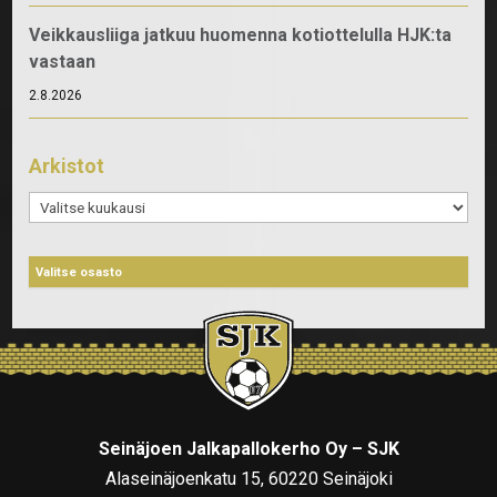
Veikkausliiga jatkuu huomenna kotiottelulla HJK:ta
vastaan
2.8.2026
Arkistot
Arkistot
Seinäjoen Jalkapallokerho Oy – SJK
Alaseinäjoenkatu 15, 60220 Seinäjoki