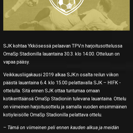
SJK kohtaa Ykkösessä pelaavan TPV:n harjoitusottelussa
OmaSp Stadionilla lauantaina 30.3. klo 14.00. Otteluun on
vapaa pääsy.
Veikkausliigakausi 2019 alkaa SJK:n osalta reilun viikon
päästä lauantaina 6.4. klo 15.00 pelattavalla SJK – HIFK -
ottelulla. Sitä ennen SJK ottaa tuntumaa omaan
kotikenttäänsä OmaSp Stadioniin tulevana lauantaina. Ottelu
on viimeinen harjoitusottelu ja samalla vuoden ensimmäinen
kotiyleisölle OmaSp Stadionilla pelattava ottelu.
–
Tämä on viimeinen peli ennen kauden alkua ja meidän