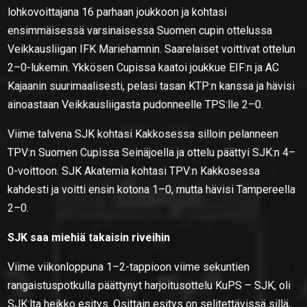
lohkovoittajana 16 parhaan joukkoon ja kohtasi
ensimmäisessä varsinaisessa Suomen cupin ottelussa
Veikkausliigan IFK Mariehamnin. Saarelaiset voittivat ottelun
2–0-lukemin. Ykkösen Cupissa kaatoi joukkue EIF:n ja AC
Kajaanin suurimaalisesti, pelasi tasan KTP:n kanssa ja hävisi
ainoastaan Veikkausliigasta pudonneelle TPS:lle 2–0.
Viime talvena SJK kohtasi Kakkosessa silloin pelanneen
TPV:n Suomen Cupissa Seinäjoella ja ottelu päättyi SJK:n 4–
0-voittoon. SJK Akatemia kohtasi TPV:n Kakkosessa
kahdesti ja voitti ensin kotona 1–0, mutta hävisi Tampereella
2–0.
SJK saa miehiä takaisin riveihin
Viime viikonloppuna 1–2-tappioon viime sekuntien
rangaistuspotkulla päättynyt harjoitusottelu KuPS – SJK, oli
SJK:lta heikko esitys. Osittain esitys on selitettävissä sillä,