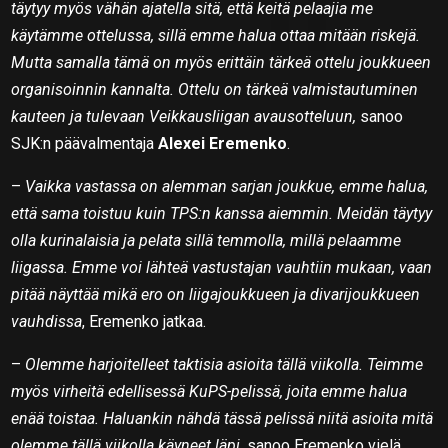
täytyy myös vähän ajatella sitä, että keitä pelaajia me
käytämme ottelussa, sillä emme halua ottaa mitään riskejä.
Mutta samalla tämä on myös erittäin tärkeä ottelu joukkueen
organisoinnin kannalta. Ottelu on tärkeä valmistautuminen
kauteen ja tulevaan Veikkausliigan avausotteluun,
sanoo
SJK:n päävalmentaja
Alexei Eremenko
.
–
Vaikka vastassa on alemman sarjan joukkue, emme halua,
että sama toistuu kuin TPS:n kanssa aiemmin. Meidän täytyy
olla kurinalaisia ja pelata sillä temmolla, millä pelaamme
liigassa. Emme voi lähteä vastustajan vauhtiin mukaan, vaan
pitää näyttää mikä ero on liigajoukkueen ja divarijoukkueen
vauhdissa
, Eremenko jatkaa.
–
Olemme harjoitelleet taktisia asioita tällä viikolla. Teimme
myös virheitä edellisessä KuPS-pelissä, joita emme halua
enää toistaa. Haluankin nähdä tässä pelissä niitä asioita mitä
olemme tällä viikolla käyneet läpi,
sanoo Eremenko vielä