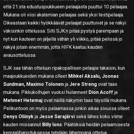
että 21:sta edustusjoukkueen pelaajasta puuttui 10 pelaajaa.
Mukana oli viisi akatemian pelaajaa sekä yksi testipelaaja.
Oikeastaan kaikki hyökkäävät pelaajat puuttuivat ja se näkyi
väkisinkin ottelussa. Silti SJK:n pitää pystyä parempaan ja
nyt kun kauteen on jäljellä vähän yli viikko, pitää pelissä jo
näkyä jotain enemmän, jotta HIFK kaatuu kauden
avausottelussa.
SJK saa tähän otteluun ripakopallisen pelaajia takaisin, kun
maajoukkueiden mukana olleet
Mihkel Aksalu, Joonas
Sundman, Maximo Tolonen
ja
Jere Streng
ovat taas
mukana. Pikkukolhujen vuoksi huilanneet
Dion Acoff
ja
Mehmet Hetemaj
ovat näillä näkymin taas täysillä mukana.
Pelikuntoon on myös palaamassa jonkin aikaa sivussa olleet
Denys Oliinyk
ja
Jesse Sarajärvi
sekä lähes koko viime
kauden missannut
Billy Ions
. Päätöksiä heidän pelaamisesta
kenraaliharjoituksessa tehdään lähempänä ottelua.