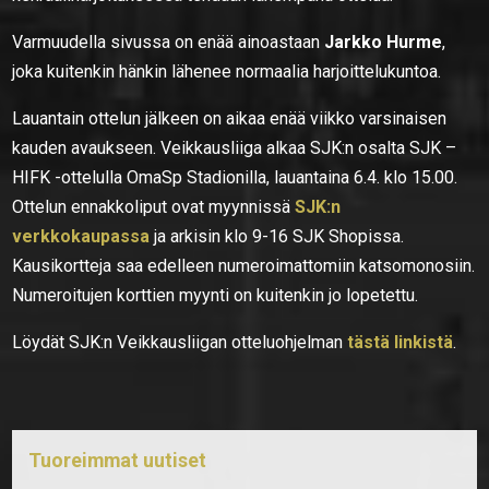
Varmuudella sivussa on enää ainoastaan
Jarkko Hurme
,
joka kuitenkin hänkin lähenee normaalia harjoittelukuntoa.
Lauantain ottelun jälkeen on aikaa enää viikko varsinaisen
kauden avaukseen. Veikkausliiga alkaa SJK:n osalta SJK –
HIFK -ottelulla OmaSp Stadionilla, lauantaina 6.4. klo 15.00.
Ottelun ennakkoliput ovat myynnissä
SJK:n
verkkokaupassa
ja arkisin klo 9-16 SJK Shopissa.
Kausikortteja saa edelleen numeroimattomiin katsomonosiin.
Numeroitujen korttien myynti on kuitenkin jo lopetettu.
Löydät SJK:n Veikkausliigan otteluohjelman
tästä linkistä
.
Tuoreimmat uutiset