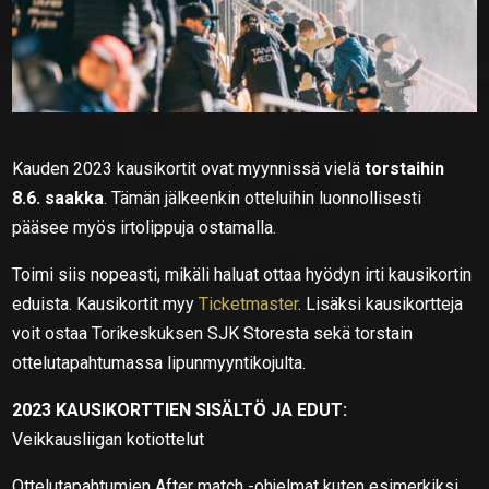
Kauden 2023 kausikortit ovat myynnissä vielä
torstaihin
8.6. saakka
. Tämän jälkeenkin otteluihin luonnollisesti
pääsee myös irtolippuja ostamalla.
Toimi siis nopeasti, mikäli haluat ottaa hyödyn irti kausikortin
eduista. Kausikortit myy
Ticketmaster
. Lisäksi kausikortteja
voit ostaa Torikeskuksen SJK Storesta sekä torstain
ottelutapahtumassa lipunmyyntikojulta.
2023 KAUSIKORTTIEN SISÄLTÖ JA EDUT:
Veikkausliigan kotiottelut
Ottelutapahtumien After match -ohjelmat kuten esimerkiksi