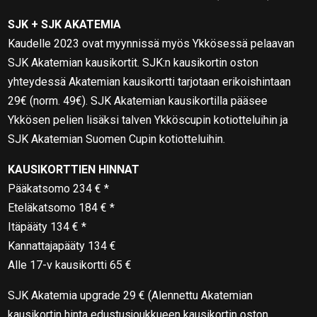
SJK + SJK AKATEMIA
Kaudelle 2023 ovat myynnissä myös Ykkösessä pelaavan
SJK Akatemian kausikortit. SJK:n kausikortin oston
yhteydessä Akatemian kausikortti tarjotaan erikoishintaan
29€ (norm. 49€). SJK Akatemian kausikortilla pääsee
Ykkösen pelien lisäksi talven Ykköscupin kotiotteluihin ja
SJK Akatemian Suomen Cupin kotiotteluihin.
KAUSIKORTTIEN HINNAT
Pääkatsomo 234 € *
Eteläkatsomo 184 € *
Itäpääty 134 € *
Kannattajapääty 134 €
Alle 17-v kausikortti 65 €
SJK Akatemia upgrade 29 € (Alennettu Akatemian
kausikortin hinta edustusjoukkueen kausikortin oston