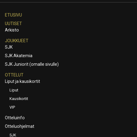
ETUSIVU
UUTISET
Arkisto
JOUKKUEET
SJK
SJK Akatemia
SJK Juniorit (omalle sivulle)
OTTELUT
Liput ja kausikortit
Liput
Kausikortit
VIP
Otteluinfo
Otteluohjelmat
SJK