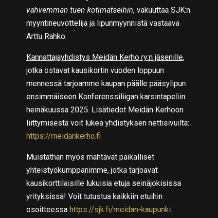
vahvemman tuen kotimatseihin,
vakuuttaa SJK:n
myyntineuvottelija ja lipunmyynnistä vastaava
Arttu Rahko.
Kannattajayhdistys Meidän Kerho ry:n jäsenille
,
jotka ostavat kausikortin vuoden loppuun
mennessä tarjoamme kaupan päälle pääsylipun
ensimmäiseen Konferenssiliigan karsintapeliin
heinäkuussa 2025. Lisätiedot Meidän Kerhoon
liittymisestä voit lukea yhdistyksen nettisivuilta:
https://meidankerho.fi
Muistathan myös mahtavat paikalliset
yhteistyökumppanimme, jotka tarjoavat
kausikorttilaisille lukuisia etuja seinäjokisissa
yrityksissä! Voit tutustua kaikkiin etuihin
osoitteessa
https://sjk.fi/meidan-kaupunki
.