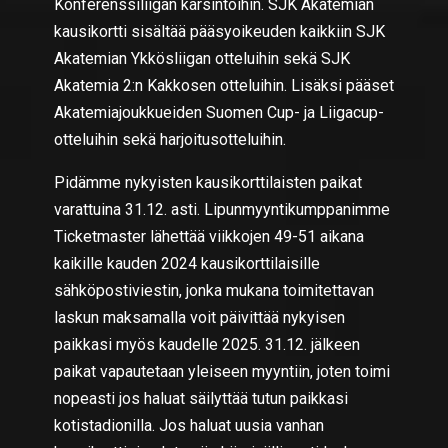
Konferenssiliigan karsintoihin. SJK Akatemian
kausikortti sisältää pääsyoikeuden kaikkiin SJK
Akatemian Ykkösliigan otteluihin sekä SJK
Akatemia 2:n Kakkosen otteluihin. Lisäksi pääset
Akatemiajoukkueiden Suomen Cup- ja Liigacup-
otteluihin sekä harjoitusotteluihin.
Pidämme nykyisten kausikorttilaisten paikat
varattuina 31.12. asti. Lipunmyyntikumppanimme
Ticketmaster lähettää viikkojen 49-51 aikana
kaikille kauden 2024 kausikorttilaisille
sähköpostiviestin, jonka mukana toimitettavan
laskun maksamalla voit päivittää nykyisen
paikkasi myös kaudelle 2025. 31.12. jälkeen
paikat vapautetaan yleiseen myyntiin, joten toimi
nopeasti jos haluat säilyttää tutun paikkasi
kotistadionilla. Jos haluat uusia vanhan