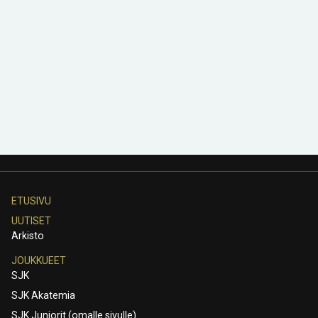
ETUSIVU
UUTISET
Arkisto
JOUKKUEET
SJK
SJK Akatemia
SJK Juniorit (omalle sivulle)