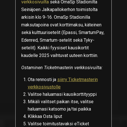
verkkosivuilta
sekä OmaSp Stadionilta
Seinäjoen Jalkapallokerhon toimistolta
arkisin klo 9-16. OmaSp Stadionilla
maksutapoina ovat korttimaksu, käteinen
sekä kulttuurisetelit (Epassi, SmartumPay,
Edenred, Smartum-setelit sekä Tyky-
setelit). Kaikki fyysiset kausikortit
kaudelle 2025 vaihtuvat uuteen korttiin.
Ostaminen Ticketmasterin verkkosivuilta:
Ota rennosti ja
siirry Ticketmasterin
verkkosivustolle
Valitse haluamasi kausikorttityyppi
Mikäli valitset paikan itse, valitse
haluamasi katsomo ja/tai paikka
Klikkaa Osta liput
Valitse toimitustavaksi eTicket