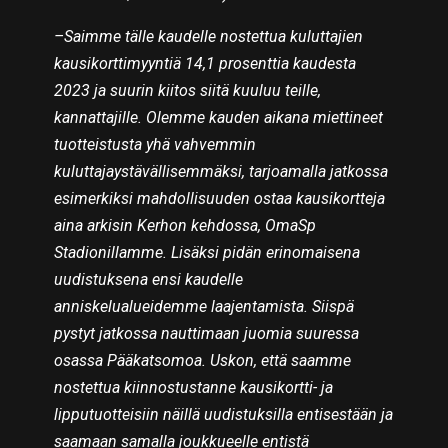
–Saimme tälle kaudelle nostettua kuluttajien
kausikorttimyyntiä 14,1 prosenttia kaudesta
2023 ja suurin kiitos siitä kuuluu teille,
kannattajille. Olemme kauden aikana miettineet
tuotteistusta yhä vahvemmin
kuluttajaystävällisemmäksi, tarjoamalla jatkossa
esimerkiksi mahdollisuuden ostaa kausikortteja
aina arkisin Kerhon kehdossa, OmaSp
Stadionillamme. Lisäksi pidän erinomaisena
uudistuksena ensi kaudelle
anniskelualueidemme laajentamista. Siispä
pystyt jatkossa nauttimaan juomia suuressa
osassa Pääkatsomoa. Uskon, että saamme
nostettua kiinnostustanne kausikortti- ja
lipputuotteisiin näillä uudistuksilla entisestään ja
saamaan samalla joukkueelle entistä