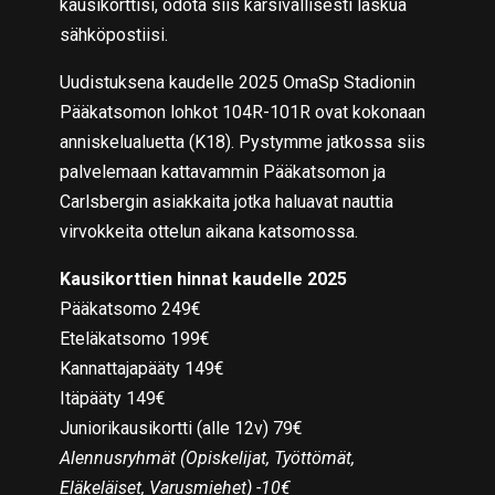
kausikorttisi, odota siis kärsivällisesti laskua
sähköpostiisi.
Uudistuksena kaudelle 2025 OmaSp Stadionin
Pääkatsomon lohkot 104R-101R ovat kokonaan
anniskelualuetta (K18). Pystymme jatkossa siis
palvelemaan kattavammin Pääkatsomon ja
Carlsbergin asiakkaita jotka haluavat nauttia
virvokkeita ottelun aikana katsomossa.
Kausikorttien hinnat kaudelle 2025
Pääkatsomo 249€
Eteläkatsomo 199€
Kannattajapääty 149€
Itäpääty 149€
Juniorikausikortti (alle 12v) 79€
Alennusryhmät (Opiskelijat, Työttömät,
Eläkeläiset, Varusmiehet) -10€