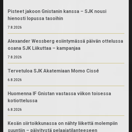
Pisteet jakoon Gnistanin kanssa – SJK nousi
hienosti lopussa tasoihin
7.8.2026
Alexander Wessberg esiintymässä päivän ottelussa
osana SJK Liikuttaa – kampanjaa
7.8.2026
Tervetuloa SJK Akatemiaan Momo Cissé
6.8.2026
Huomenna IF Gnistan vastassa viikon toisessa
kotiottelussa
6.8.2026
Kesän siirtoikkunassa on nähty liikettä molempiin
suuntiin – päivitystä pelaajatilanteeseen