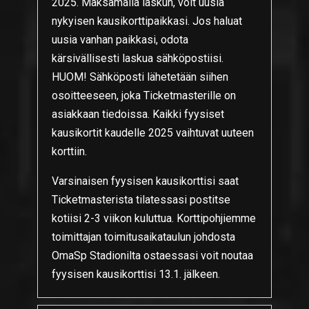
2025. Maksamalla laskun, voit uusia
nykyisen kausikorttipaikkasi. Jos haluat
uusia vanhan paikkasi, odota
kärsivällisesti laskua sähköpostiisi.
HUOM! Sähköposti lähetetään siihen
osoitteeseen, joka Ticketmasterille on
asiakkaan tiedoissa. Kaikki fyysiset
kausikortit kaudelle 2025 vaihtuvat uuteen
korttiin.
Varsinaisen fyysisen kausikorttisi saat
Ticketmasterista tilatessasi postitse
kotiisi 2-3 viikon kuluttua. Korttipohjiemme
toimittajan toimitusaikataulun johdosta
OmaSp Stadionilta ostaessasi voit noutaa
fyysisen kausikorttisi 13.1. jälkeen.