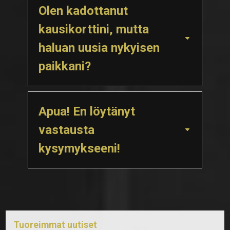
Olen kadottanut
kausikorttini, mutta
haluan uusia nykyisen
paikkani?
Apua! En löytänyt
vastausta
kysymykseeni!
Tuoreimmat uutiset