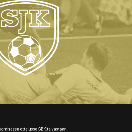
huomisessa ottelussa GBK:ta vastaan.