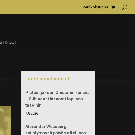
Verkkokauppa
STIEDOT
Tuoreimmat uutiset
Pisteet jakoon Gnistanin kanssa
– SJK nousi hienosti lopussa
tasoihin
7.8.2026
Alexander Wessberg
esiintymässä päivän ottelussa