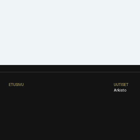
ETUSIVU
UUTISET
Arkisto