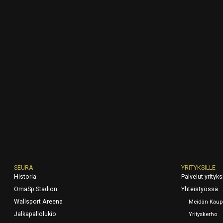
SEURA
YRITYKSILLE
Historia
Palvelut yrityksi
OmaSp Stadion
Yhteistyössä
Wallsport Areena
Meidän Kaup
Jalkapallolukio
Yrityskerho