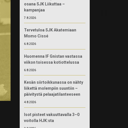
osana SJK Liikuttaa –
kampanjaa
7.8.2026
Tervetuloa SJK Akatemiaan
Momo Cissé
6.8.2026
Huomenna IF Gnistan vastassa
viikon toisessa kotiottelussa
6.8.2026
Kesän siirtoikkunassa on nähty
liikettä molempiin suuntiin –
päivitystä pelaajatilanteeseen
4.8.2026
Isot pisteet vakuuttavalla 3–0
voitolla HJK:sta