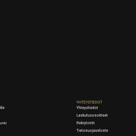
YHTEYSTIEDOT
lle
Yhteystiedot
Laskutusosoitteet
Rekrytointi
unki
Tietosuojaseloste