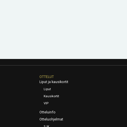
OTTELUT
Liput ja kausikortit
Liput
Kausikortit
VIP
Otteluinfo
Otteluohjelmat
SJK