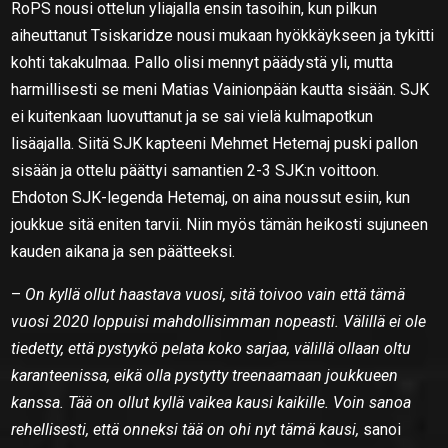
RoPS nousi ottelun yliajalla ensin tasoihin, kun pilkun
aiheuttanut Tsiskaridze nousi mukaan hyökkäykseen ja tykitti
kohti takakulmaa. Pallo olisi mennyt päädystä yli, mutta
harmillisesti se meni Matias Vainionpään kautta sisään. SJK
ei kuitenkaan luovuttanut ja se sai vielä kulmapotkun
lisäajalla. Siitä SJK kapteeni Mehmet Hetemaj puski pallon
sisään ja ottelu päättyi samantien 2-3 SJK:n voittoon.
Ehdoton SJK-legenda Hetemaj, on aina noussut esiin, kun
joukkue sitä eniten tarvii. Niin myös tämän heikosti sujuneen
kauden aikana ja sen päätteeksi.
–
On kyllä ollut haastava vuosi, sitä toivoo vain että tämä
vuosi 2020 loppuisi mahdollisimman nopeasti. Välillä ei ole
tiedetty, että pystyykö pelata koko sarjaa, välillä ollaan oltu
karanteenissa, eikä olla pystytty treenaamaan joukkueen
kanssa. Tää on ollut kyllä vaikea kausi kaikille. Voin sanoa
rehellisesti, että onneksi tää on ohi nyt tämä kausi,
sanoi