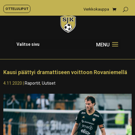
OTTELULIPUT
Verkkokauppa
Valitse sivu
Kausi päättyi dramattiseen voittoon Rovaniemellä
4.11.2020
|
Raportit
,
Uutiset