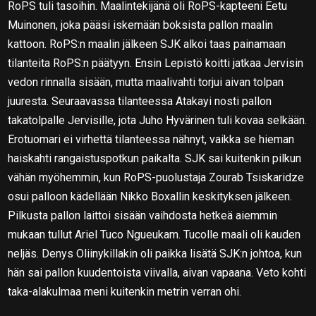
RoPS tuli tasoihin. Maalintekijänä oli RoPS-kapteeni Eetu
Muinonen, joka pääsi iskemään boksista pallon maalin
kattoon. RoPS:n maalin jälkeen SJK alkoi taas painamaan
tilanteita RoPS:n päätyyn. Ensin Lepistö koitti jatkaa Jervisin
vedon rinnalla sisään, mutta maalivahti torjui aivan tolpan
juuresta. Seuraavassa tilanteessa Atakayi nosti pallon
takatolpalle Jervisille, jota Juho Hyvärinen tuli kovaa selkään.
Erotuomari ei virhettä tilanteessa nähnyt, vaikka se hieman
haiskahti rangaistuspotkun paikalta. SJK sai kuitenkin pilkun
vähän myöhemmin, kun RoPS-puolustaja Zourab Tsiskaridze
osui palloon kädellään Nikko Boxallin keskityksen jälkeen.
Pilkusta pallon laittoi sisään vaihdosta hetkeä aiemmin
mukaan tullut Ariel Tuco Ngueukam. Tucolle maali oli kauden
neljäs. Denys Oliinykillakin oli paikka lisätä SJK:n johtoa, kun
hän sai pallon kuudentoista viivalla, aivan vapaana. Veto kohti
taka-alakulmaa meni kuitenkin metrin verran ohi.