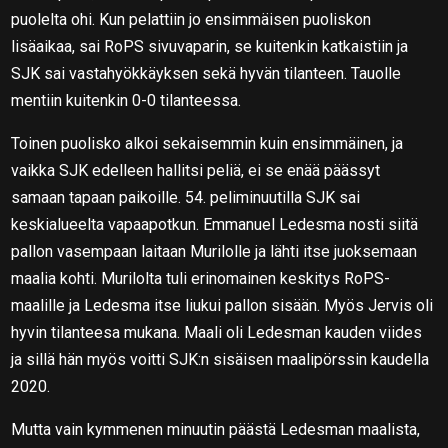
puolelta ohi. Kun pelattiin jo ensimmäisen puoliskon
lisäaikaa, sai RoPS sivuvaparin, se kuitenkin katkaistiin ja
SJK sai vastahyökkäyksen sekä hyvän tilanteen. Tauolle
mentiin kuitenkin 0-0 tilanteessa.
Toinen puolisko alkoi sekaisemmin kuin ensimmäinen, ja
vaikka SJK edelleen hallitsi peliä, ei se enää päässyt
samaan tapaan paikoille. 54. peliminuutilla SJK sai
keskialueelta vapaapotkun. Emmanuel Ledesma nosti siitä
pallon vasempaan laitaan Murilolle ja lähti itse juoksemaan
maalia kohti. Murilolta tuli erinomainen keskitys RoPS-
maalille ja Ledesma itse liukui pallon sisään. Myös Jervis oli
hyvin tilanteesa mukana. Maali oli Ledesman kauden viides
ja sillä hän myös voitti SJK:n sisäisen maalipörssin kaudella
2020.
Mutta vain kymmenen minuutin päästä Ledesman maalista,