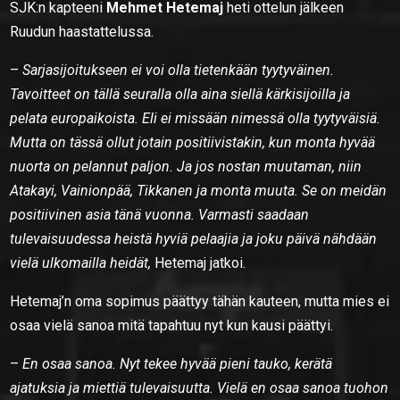
SJK:n kapteeni
Mehmet Hetemaj
heti ottelun jälkeen
Ruudun haastattelussa.
–
Sarjasijoitukseen ei voi olla tietenkään tyytyväinen.
Tavoitteet on tällä seuralla olla aina siellä kärkisijoilla ja
pelata europaikoista. Eli ei missään nimessä olla tyytyväisiä.
Mutta on tässä ollut jotain positiivistakin, kun monta hyvää
nuorta on pelannut paljon. Ja jos nostan muutaman, niin
Atakayi, Vainionpää, Tikkanen ja monta muuta. Se on meidän
positiivinen asia tänä vuonna. Varmasti saadaan
tulevaisuudessa heistä hyviä pelaajia ja joku päivä nähdään
vielä ulkomailla heidät,
Hetemaj jatkoi.
Hetemaj’n oma sopimus päättyy tähän kauteen, mutta mies ei
osaa vielä sanoa mitä tapahtuu nyt kun kausi päättyi.
–
En osaa sanoa. Nyt tekee hyvää pieni tauko, kerätä
ajatuksia ja miettiä tulevaisuutta. Vielä en osaa sanoa tuohon