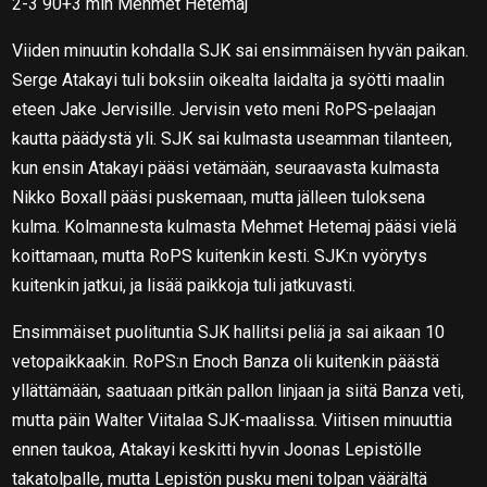
2-3 90+3 min Mehmet Hetemaj
Viiden minuutin kohdalla SJK sai ensimmäisen hyvän paikan.
Serge Atakayi tuli boksiin oikealta laidalta ja syötti maalin
eteen Jake Jervisille. Jervisin veto meni RoPS-pelaajan
kautta päädystä yli. SJK sai kulmasta useamman tilanteen,
kun ensin Atakayi pääsi vetämään, seuraavasta kulmasta
Nikko Boxall pääsi puskemaan, mutta jälleen tuloksena
kulma. Kolmannesta kulmasta Mehmet Hetemaj pääsi vielä
koittamaan, mutta RoPS kuitenkin kesti. SJK:n vyörytys
kuitenkin jatkui, ja lisää paikkoja tuli jatkuvasti.
Ensimmäiset puolituntia SJK hallitsi peliä ja sai aikaan 10
vetopaikkaakin. RoPS:n Enoch Banza oli kuitenkin päästä
yllättämään, saatuaan pitkän pallon linjaan ja siitä Banza veti,
mutta päin Walter Viitalaa SJK-maalissa. Viitisen minuuttia
ennen taukoa, Atakayi keskitti hyvin Joonas Lepistölle
takatolpalle, mutta Lepistön pusku meni tolpan väärältä