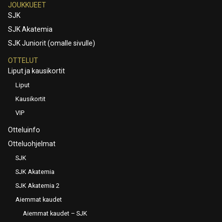
JOUKKUEET
SJK
SJK Akatemia
SJK Juniorit (omalle sivulle)
OTTELUT
Liput ja kausikortit
Liput
Kausikortit
VIP
Otteluinfo
Otteluohjelmat
SJK
SJK Akatemia
SJK Akatemia 2
Aiemmat kaudet
Aiemmat kaudet – SJK