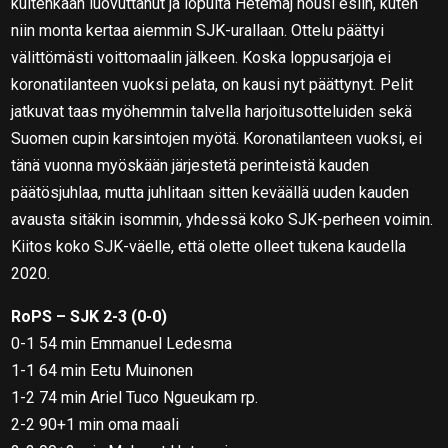
kuitenkaan luovuttanut ja lopulta Hetemaj nousi esiin, kuten
niin monta kertaa aiemmin SJK-urallaan. Ottelu päättyi
välittömästi voittomaalin jälkeen. Koska loppusarjoja ei
koronatilanteen vuoksi pelata, on kausi nyt päättynyt. Pelit
jatkuvat taas myöhemmin talvella harjoitusotteluiden sekä
Suomen cupin karsintojen myötä. Koronatilanteen vuoksi, ei
tänä vuonna myöskään järjestetä perinteistä kauden
päätösjuhlaa, mutta juhlitaan sitten keväällä uuden kauden
avausta sitäkin isommin, yhdessä koko SJK-perheen voimin.
Kiitos koko SJK-väelle, että olette olleet tukena kaudella
2020.
RoPS – SJK 2-3 (0-0)
0-1 54 min Emmanuel Ledesma
1-1 64 min Eetu Muinonen
1-2 74 min Ariel Tuco Ngueukam rp.
2-2 90+1 min oma maali