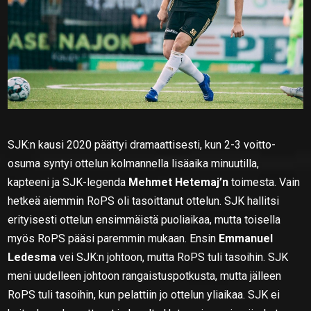
SJK:n kausi 2020 päättyi dramaattisesti, kun 2-3 voitto-
osuma syntyi ottelun kolmannella lisäaika minuutilla,
kapteeni ja SJK-legenda
Mehmet Hetemaj’n
toimesta. Vain
hetkeä aiemmin RoPS oli tasoittanut ottelun. SJK hallitsi
erityisesti ottelun ensimmäistä puoliaikaa, mutta toisella
myös RoPS pääsi paremmin mukaan. Ensin
Emmanuel
Ledesma
vei SJK:n johtoon, mutta RoPS tuli tasoihin. SJK
meni uudelleen johtoon rangaistuspotkusta, mutta jälleen
RoPS tuli tasoihin, kun pelattiin jo ottelun yliaikaa. SJK ei