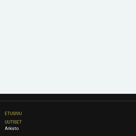
ETUSIVU
UUTISET
Arkisto