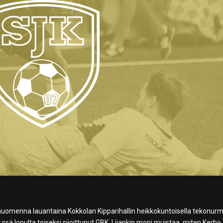
 huomenna lauantaina Kokkolan Kipparihallin heikkokuntoisella tekonurm
sä lopulta toiseksi sijoittunut GBK. Liiankin moni muistaa, miten Kerho