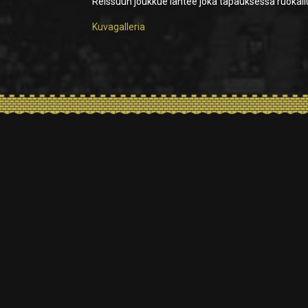
Reissuun joukkue lähtee joka tapauksessa ruokailu
Kuvagalleria