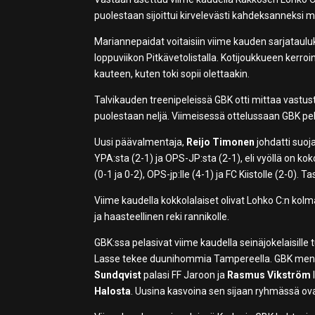
puolestaan sijoittui kirvelevästi kahdeksanneksi m
Mariannepaidat voitaisiin viime kauden sarjataul
loppuviikon Pitkävetolistalla. Kotijoukkueen kerroin
kauteen, kuten toki sopii olettaakin.
Talvikauden treenipeleissä GBK otti mittaa vastustaj
puolestaan neljä. Viimeisessä ottelussaan GBK pe
Uusi päävalmentaja,
Reijo Timonen
johdatti suoja
YPA:sta (2-1) ja OPS-JP:sta (2-1), eli vyöllä on ko
(0-1 ja 0-2), OPS-jp:lle (4-1) ja FC Kiistolle (2-0).
Viime kaudella kokkolalaiset olivat Lohko C:n kolm
ja haasteellinen reki rannikolle.
GBK:ssa pelasivat viime kaudella seinäjokelaisille 
Lasse tekee duunihommia Tampereella. GBK menetti
Sundqvist
palasi FF Jaroon ja
Rasmus Vikström
Halosta
. Uusina kasvoina sen sijaan ryhmässä ov