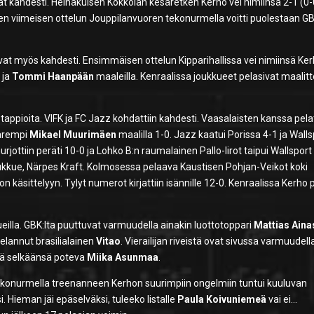
t kahdesti. Heinäkuisen Kokkolan kesäretken Kerho vei nimiinsä 2-1 (0-
en viimeisen ottelun Jouppilanvuoren tekonurmella voitti puolestaan G
vat myös kahdesti. Ensimmäisen ottelun Kipparihallissa vei nimiinsä Ke
n
ja
Tommi Haanpään
maaleilla. Kenraalissa joukkueet pelasivat maali
tappioita. VIFK ja FC Jazz kohdattiin kahdesti. Vaasalaisten kanssa pelat
parempi
Mikael Muurimäen
maalilla 1-0. Jazz kaatui Porissa 4-1 ja Walls
jottiin peräti 10-0 ja Lohko B:n raumalainen Pallo-Iirot taipui Wallsport
ukkue, Närpes Kraft. Kolmosessa pelaava Kaustisen Pohjan-Veikot koki
äsittelyyn. Tylyt numerot kirjattiin isännille 12-0. Kenraalissa Kerho p
illa. GBK:lta puuttuvat varmuudella ainakin luottotoppari
Mattias Aina
elannut brasilialainen
Vitao
. Vierailijan riveistä ovat sivussa varmuudell
kä selkäänsä poteva
Miika Asunmaa
.
tekonurmella treenanneen Kerhon suurimpiin ongelmiin tuntui kuuluvan
. Hieman jäi epäselväksi, tuleeko listalle
Paula Koivuniemeä
vai ei…