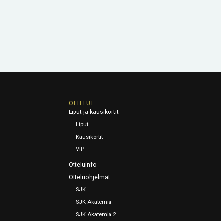
OTTELUT
Liput ja kausikortit
Liput
Kausikortit
VIP
Otteluinfo
Otteluohjelmat
SJK
SJK Akatemia
SJK Akatemia 2