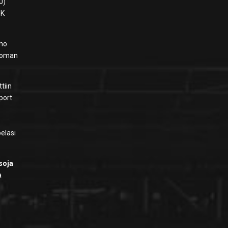
0)
BK
rho
ttoman
tiin
port
elasi
soja
a