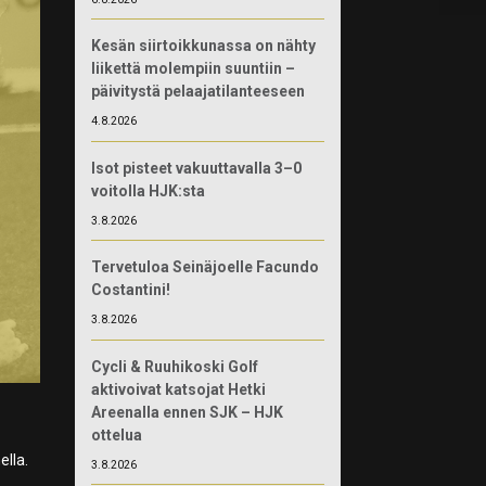
Kesän siirtoikkunassa on nähty
liikettä molempiin suuntiin –
päivitystä pelaajatilanteeseen
4.8.2026
Isot pisteet vakuuttavalla 3–0
voitolla HJK:sta
3.8.2026
Tervetuloa Seinäjoelle Facundo
Costantini!
3.8.2026
Cycli & Ruuhikoski Golf
aktivoivat katsojat Hetki
Areenalla ennen SJK – HJK
ottelua
ella.
3.8.2026