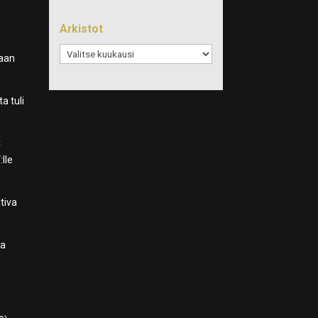
Arkistot
Arkistot
taan
a tuli
C
lle
tiva
ja