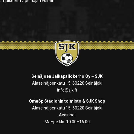
n jälkeen 17 pelaajan voimin.
Seinäjoen Jalkapallokerho Oy – SJK
Alaseinäjoenkatu 15, 60220 Seinäjoki
info@sjk.fi
OmaSp Stadionin toimisto & SJK Shop
Alaseinäjoenkatu 15, 60220 Seinäjoki
Avoinna:
Ma–pe klo. 10:00–16:00