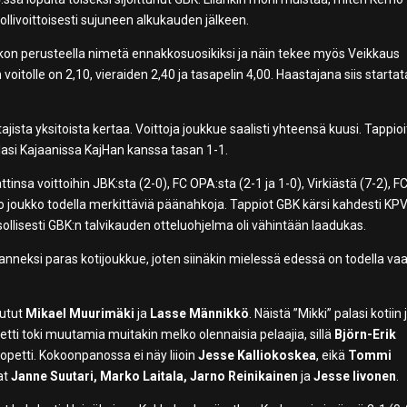
ollivoittoisesti sujuneen alkukauden jälkeen.
ukon perusteella nimetä ennakkosuosikiksi ja näin tekee myös Veikkaus
 voitolle on 2,10, vieraiden 2,40 ja tasapelin 4,00. Haastajana siis starta
ista yksitoista kertaa. Voittoja joukkue saalisti yhteensä kuusi. Tappioit
lasi Kajaanissa KajHan kanssa tasan 1-1.
ttinsa voittoihin JBK:sta (2-0), FC OPA:sta (2-1 ja 1-0), Virkiästä (7-2), F
ko joukko todella merkittäviä päänahkoja. Tappiot GBK kärsi kahdesti KPV:
 Tasollisesti GBK:n talvikauden otteluohjelma oli vähintään laadukas.
anneksi paras kotijoukkue, joten siinäkin mielessä edessä on todella vaa
tutut
Mikael Muurimäki
ja
Lasse Männikkö
. Näistä ”Mikki” palasi kotiin 
 toki muutamia muitakin melko olennaisia pelaajia, sillä
Björn-Erik
lopetti. Kokoonpanossa ei näy liioin
Jesse Kalliokoskea
, eikä
Tommi
at
Janne Suutari, Marko Laitala, Jarno Reinikainen
ja
Jesse Iivonen
.