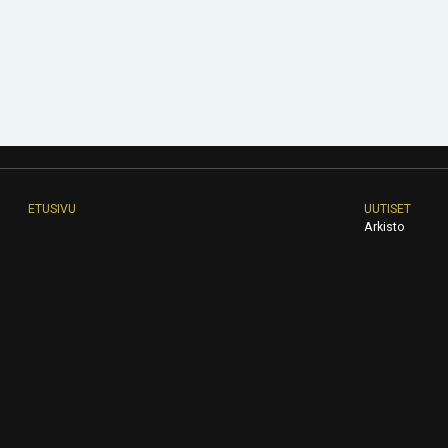
ETUSIVU
UUTISET
Arkisto