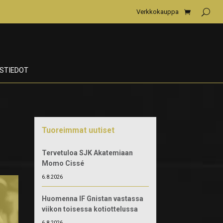
Verkkokauppa
STIEDOT
Tuoreimmat uutiset
Tervetuloa SJK Akatemiaan
Momo Cissé
6.8.2026
Huomenna IF Gnistan vastassa
viikon toisessa kotiottelussa
6.8.2026