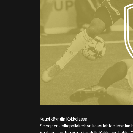
Kausi käyntiin Kokkolassa
Seinäjoen Jalkapallokerhon kausi lähtee käyntiin
Vastaan asettuu viime kaudella Kakkosen Lohko C:s