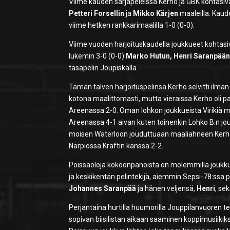
Viime kauden sarjapeleissä Kerho ja GBK kohtasiva
Petteri Forsellin
ja
Mikko Kärjen
maaleilla. Kaud
viime hetken rankkarimaalilla 1-0 (0-0).
Viime vuoden harjoituskaudella joukkueet kohtasi
lukemin 3-0 (0-0)
Marko Hutun, Henri Saranpää
tasapelin Joupiskalla.
Tämän talven harjoituspelinsä Kerho selvitti ilman 
kotona maalittomasti, mutta vieraissa Kerho oli 
Areenassa 2-0. Oman lohkon joukkueista Virikiä mur
Areenassa 4-1 aivan kuten toinenkin Lohko B:n jo
moisen Waterloon jouduttuaan maaliahneen Kerhon k
Närpiössä Kraftin kanssa 2-2.
Poissaoloja kokoonpanoista on molemmilla joukkue
ja keskikentän pelintekijä, aiemmin Sepsi-78:ssa p
Johannes Saranpää
ja hänen veljensä,
Henri
, se
Perjantaina hurtilla huumorilla Jouppilanvuoren 
sopivan biisilistan aikaan saaminen koppimusiikiksi