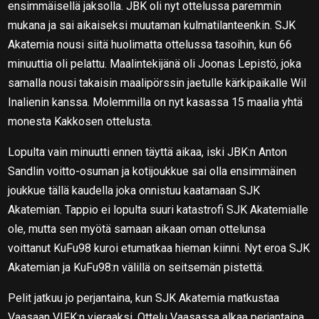
ensimmäisellä jaksolla. JBK oli nyt ottelussa paremmin
mukana ja sai aikaiseksi muutaman kulmatilanteenkin. SJK
Akatemia nousi siitä huolimatta ottelussa tasoihin, kun 66
minuuttia oli pelattu. Maalintekijänä oli Joonas Lepistö, joka
samalla nousi takaisin maalipörssin jaetulle kärkipaikalle Wil
Inalienin kanssa. Molemmilla on nyt kasassa 15 maalia yhtä
monesta Kakkosen ottelusta.
Lopulta vain minuutti ennen täyttä aikaa, iski JBK:n Anton
Sandlin voitto-osuman ja kotijoukkue sai olla ensimmäinen
joukkue tällä kaudella joka onnistuu kaatamaan SJK
Akatemian. Tappio ei lopulta suuri katastrofi SJK Akatemialle
ole, mutta sen myötä samaan aikaan oman ottelunsa
voittanut KuFu98 kuroi etumatkaa hieman kiinni. Nyt eroa SJK
Akatemian ja KuFu98:n välillä on seitsemän pistettä.
Pelit jatkuu jo perjantaina, kun SJK Akatemia matkustaa
Vaasaan VIFK:n vieraaksi. Ottelu Vaasassa alkaa perjantaina