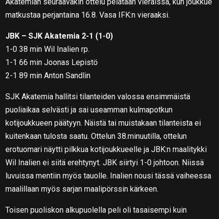
Akatemian seuraavakin ottelu pelataan vieraissa, kun joukkue
matkustaa perjantaina 16.8. Vasa IFK:n vieraaksi.
JBK – SJK Akatemia 2-1 (1-0)
1-0 38 min Wil Inalien rp.
1-1 66 min Joonas Lepistö
2-1 89 min Anton Sandlin
SJK Akatemia hallitsi tilanteiden valossa ensimmäistä
puoliaikaa selvästi ja sai useamman kulmapotkun
kotijoukkueen päätyyn. Näistä tai muistakaan tilanteista ei
kuitenkaan tulosta saatu. Ottelun 38.minuutilla, ottelun
erotuomari näytti pilkkua kotijoukkueelle ja JBK:n maalitykki
Wil Inalien ei siitä erehtynyt. JBK siirtyi 1-0 johtoon. Niissä
luvuissa mentiin myös tauolle. Inalien nousi tässä vaiheessa
maalillaan myös sarjan maalipörssin kärkeen.
Toisen puoliskon alkupuolella peli oli tasaisempi kuin