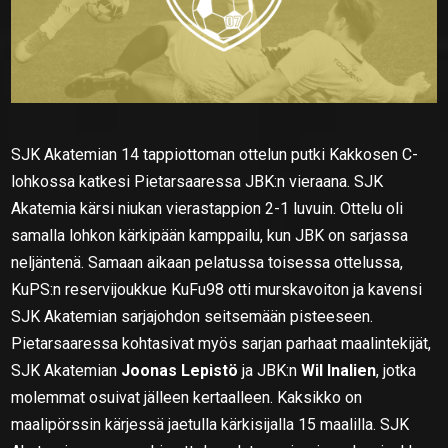
SJK Akatemian 14 tappiottoman ottelun putki Kakkosen C-
lohkossa katkesi Pietarsaaressa JBK:n vieraana. SJK
Akatemia kärsi niukan vierastappion 2-1 luvuin. Ottelu oli
samalla lohkon kärkipään kamppailu, kun JBK on sarjassa
neljäntenä. Samaan aikaan pelatussa toisessa ottelussa,
KuPS:n reservijoukkue KuFu98 otti murskavoiton ja kavensi
SJK Akatemian sarjajohdon seitsemään pisteeseen.
Pietarsaaressa kohtasivat myös sarjan parhaat maalintekijät,
SJK Akatemian
Joonas Lepistö
ja JBK:n
Wil Inalien
, jotka
molemmat osuivat jälleen kertaalleen. Kaksikko on
maalipörssin kärjessä jaetulla kärkisijalla 15 maalilla. SJK