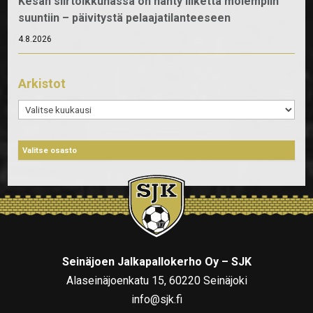
Kesän siirtoikkunassa on nähty liikettä molempiin
suuntiin – päivitystä pelaajatilanteeseen
4.8.2026
Arkistot
Arkistot
Seinäjoen Jalkapallokerho Oy – SJK
Alaseinäjoenkatu 15, 60220 Seinäjoki
info@sjk.fi