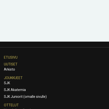
ETUSIVU
UUTISET
Arkisto
JOUKKUEET
SJK
SJK Akatemia
SJK Juniorit (omalle sivulle)
OTTELUT