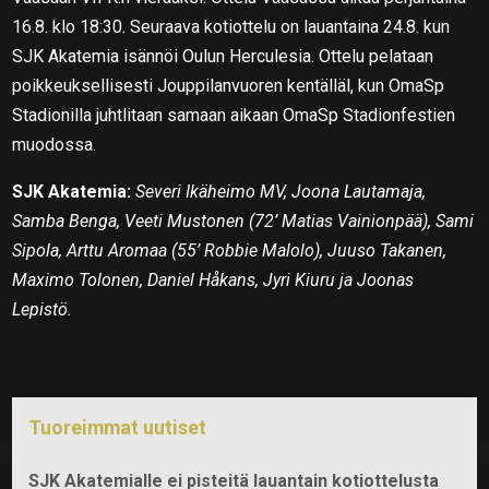
16.8. klo 18:30. Seuraava kotiottelu on lauantaina 24.8. kun
SJK Akatemia isännöi Oulun Herculesia. Ottelu pelataan
poikkeuksellisesti Jouppilanvuoren kentälläl, kun OmaSp
Stadionilla juhtlitaan samaan aikaan OmaSp Stadionfestien
muodossa.
SJK Akatemia:
Severi Ikäheimo MV, Joona Lautamaja,
Samba Benga, Veeti Mustonen (72’ Matias Vainionpää), Sami
Sipola, Arttu Aromaa (55’ Robbie Malolo), Juuso Takanen,
Maximo Tolonen, Daniel Håkans, Jyri Kiuru ja Joonas
Lepistö.
Tuoreimmat uutiset
SJK Akatemialle ei pisteitä lauantain kotiottelusta