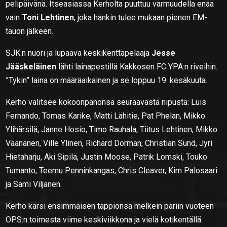
pelipäivänä. Itseasiassa Kerholta puuttuu varmuudella enää
vain
Toni Lehtinen
, joka hänkin tulee mukaan pienen EM-
tauon jälkeen.
SJK:n nuori ja lupaava keskikenttäpelaaja
Jesse
Jääskeläinen
lähti lainapestillä Kakkosen FC YPA:n riveihin.
”Tykin” laina on määräaikainen ja se loppuu 19. kesäkuuta.
Kerho valitsee kokoonpanonsa seuraavasta nipusta: Luis
Fernando, Tomas Karike, Matti Lähitie, Pat Phelan, Mikko
Ylihärsilä, Janne Hosio, Timo Rauhala, Tiitus Lehtinen, Mikko
Väänänen, Ville Ylinen, Richard Dorman, Christian Sund, Jyri
Hietaharju, Aki Sipilä, Justin Moose, Patrik Lomski, Touko
Tumanto, Teemu Penninkangas, Chris Cleaver, Kim Palosaari
ja Sami Viljanen.
Kerho kärsi ensimmäisen tappionsa melkein pariin vuoteen
OPS:n toimesta viime keskiviikkona ja vielä kotikentällä.