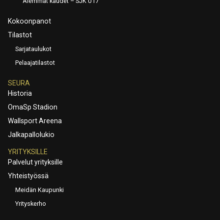
Aiemmat kaudet – SJK U17
Kokoonpanot
Tilastot
Sarjataulukot
Pelaajatilastot
SEURA
Historia
OmaSp Stadion
Wallsport Areena
Jalkapallolukio
YRITYKSILLE
Palvelut yrityksille
Yhteistyössä
Meidän Kaupunki
Yrityskerho