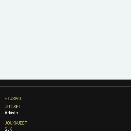
ETUSIVU
UUTISET
Arkisto
JOUKKUEET
SJK