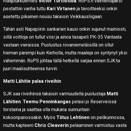
maajoukkuemies
Victor Turciosilla
. RoPS:n valmentajaksi
pestattiin vanha tuttu
Kari Virtanen
ja tavoitteeksi onkin
asetettu pikainen nousu takaisin Veikkausliigaan.
Tähän asti Napapiirin sankarien kausi onkin sujunut mainiosti,
sillä voittoja on tullut viisi ja ainoa tasapeli PK-35 Vantaata
vastaan vieraissa. Puolustus rovaniemeläisillä on ollut
hieman parempi kuin Kerholla, mutta maaleja on syntynyt yksi
vähemmän. RoPS johtaa tällä hetkellä sarjaa ennen SJK:ta
juuri maalisuhteensa turvin.
Matti Lähitie palaa riveihin
SJK saa riveihinsä takaisin varmuudella puolustaja
Matti
Lähitien
.
Teemu Penninkangas
pelasi jo Reserveissä
torstaina ja saattaa olla mukana sunnuntain
kokoonpanossakin. Myös
Tiitus Lehtinen
on pelikunnossa,
mutta kapteeni
Chris Cleaverin
pelaaminen varmistuu vasta