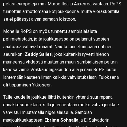
pelasi europelejä mm. Marseillea ja Auxerrea vastaan. RoPS
tunnettiin armottomana kotijoukkueena, mutta vieraskentillä
se ei päässyt aivan samaan loistoon.
Monelle RoPS on myös tunnettu sambialaisista
pelimiehistään, joita joukkueessa on pelannut vuosien
saatossa valtavat määrät. Näistä tunnetuimpana entinen
seuraikoni
Zeddy Saileti
, joka kuitenkin ryvetti hienon
maineensa yhdessä muutaman muun sambialaisen pelurin
kanssa viime Veikkausliigakauden alla ja näin RoPS joutui
lähtemään kauteen ilman kaikkia vahvistuksiaan. Tuloksena
oli tippuminen Ykköseen.
Tälle kaudelle joukkue lähti kuitenkin yhtenä suurimpana
ennakkosuosikkina, sillä jo ennestään melko vahva joukkue
vahvistui muutamalla nigerialaisella, Gambian
maajoukkuekapteeni
Ebrima Sohnalla
ja El Salvadorin