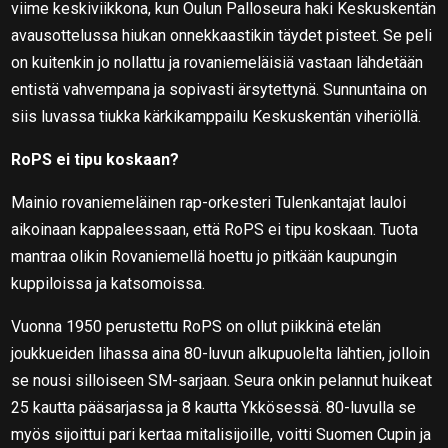
viime keskiviikkona, kun Oulun Palloseura haki Keskuskentän
avausottelussa hiukan onnekkaastikin täydet pisteet. Se peli
on kuitenkin jo nollattu ja rovaniemeläisiä vastaan lähdetään
entistä vahvempana ja sopivasti ärsytettynä. Sunnuntaina on
siis luvassa tiukka kärkikamppailu Keskuskentän viheriöllä.
RoPS ei tipu koskaan?
Mainio rovaniemeläinen rap-orkesteri Tulenkantajat lauloi
aikoinaan kappaleessaan, että RoPS ei tipu koskaan. Tuota
mantraa olikin Rovaniemellä hoettu jo pitkään kaupungin
kuppiloissa ja katsomoissa.
Vuonna 1950 perustettu RoPS on ollut piikkinä etelän
joukkueiden lihassa aina 80-luvun alkupuolelta lähtien, jolloin
se nousi silloiseen SM-sarjaan. Seura onkin pelannut huikeat
25 kautta pääsarjassa ja 8 kautta Ykkösessä. 80-luvulla se
myös sijoittui pari kertaa mitalisijoille, voitti Suomen Cupin ja