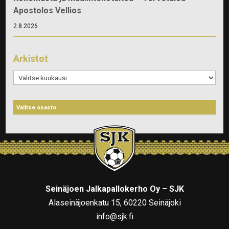
Apostolos Vellios
2.8.2026
Arkistot
Arkistot
Seinäjoen Jalkapallokerho Oy – SJK
Alaseinäjoenkatu 15, 60220 Seinäjoki
info@sjk.fi