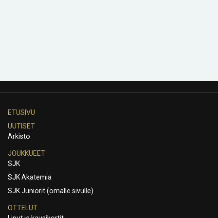
ETUSIVU
UUTISET
Arkisto
JOUKKUEET
SJK
SJK Akatemia
SJK Juniorit (omalle sivulle)
OTTELUT
Liput ja kausikortit