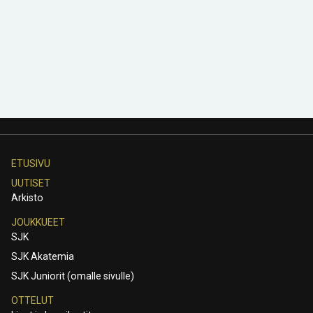
ETUSIVU
UUTISET
Arkisto
JOUKKUEET
SJK
SJK Akatemia
SJK Juniorit (omalle sivulle)
OTTELUT