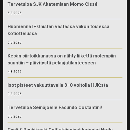
Tervetuloa SJK Akatemiaan Momo Cissé
6.8.2026
Huomenna IF Gnistan vastassa viikon toisessa
kotiottelussa
6.8.2026
Kesän siirtoikkunassa on nähty liikettä molempiin
suuntiin – päivitystä pelaajatilanteeseen
4.8.2026
Isot pisteet vakuuttavalla 3–0 voitolla HJK:sta
3.8.2026
Tervetuloa Seinäjoelle Facundo Costantini!
3.8.2026
Cycli & Ruuhikoski Golf aktivoivat katsojat Hetki