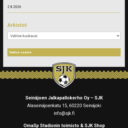
2.8.2026
Arkistot
Arkistot
Seinäjoen Jalkapallokerho Oy – SJK
Alaseinäjoenkatu 15, 60220 Seinäjoki
info@sjk.fi
OmaSp Stadionin toimisto & SJK Shop