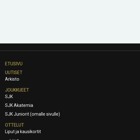
ETUSIVU
UUTISET
Arkisto
JOUKKUEET
SJK
SJK Akatemia
SJK Juniorit (omalle sivulle)
OTTELUT
Liput ja kausikortit