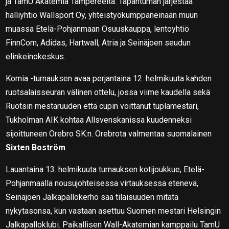
ja TamU Akatemia Tampereelta. Tapahtuman järjestää
halliyhtiö Wallsport Oy, yhteistyökumppaneinaan muun
muassa Etelä-Pohjanmaan Osuuskauppa, lentoyhtiö
FinnCom, Adidas, Hartwall, Atria ja Seinäjoen seudun
elinkeinokeskus.
Komia -turnauksen avaa perjantaina 12. helmikuuta kahden
ruotsalaisseuran välinen ottelu, jossa viime kaudella sekä
Ruotsin mestaruuden että cupin voittanut tuplamestari,
Tukholman AIK kohtaa Allsvenskanissa kuudenneksi
sijoittuneen Örebro SK:n. Örebrota valmentaa suomalainen
Sixten Boström
.
Lauantaina 13. helmikuuta turnauksen kotijoukkue, Etelä-
Pohjanmaalla nousujohteisessa virtauksessa etenevä,
Seinäjoen Jalkapallokerho saa tilaisuuden mitata
nykytasonsa, kun vastaan asettuu Suomen mestari Helsingin
Jalkapalloklubi. Paikallisen Wall-Akatemian kamppailu TamU