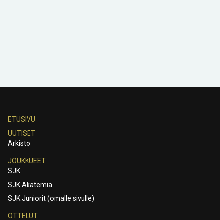
ETUSIVU
UUTISET
Arkisto
JOUKKUEET
SJK
SJK Akatemia
SJK Juniorit (omalle sivulle)
OTTELUT