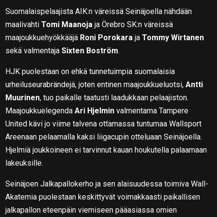
Suomalaispelaajista AIK:n väreissä Seinäjoella nähdään
maalivahti
Tomi Maanoja
ja Örebro SK:n väreissä
maajoukkuehyökkääjä
Roni Porokara
ja
Tommy Wirtanen
sekä valmentaja
Sixten Boström
.
HJK puolestaan on ehkä tunnetuimpia suomalaisia
urheiluseurabrändejä, joten entinen maajoukkueluotsi,
Antti
Muurinen
, tuo paikalle taatusti laadukkaan pelaajiston.
Maajoukkuelegenda
Ari Hjelmin
valmentama Tampere
United kävi jo viime talvena ottamassa tuntumaa Wallsport
Areenaan pelaamalla kaksi liigacupin otteluaan Seinäjoella.
Hjelmiä joukkoineen ei tarvinnut kauan houkutella palaamaan
lakeuksille.
Seinäjoen Jalkapallokerho ja sen alaisuudessa toimiva Wall-
Akatemia puolestaan keskittyvät voimakkaasti paikallisen
jalkapallon eteenpäin viemiseen pääasiassa omien