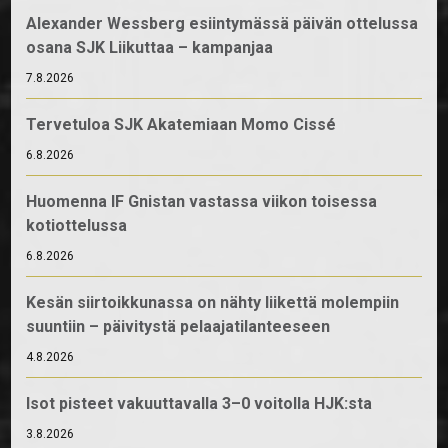
Alexander Wessberg esiintymässä päivän ottelussa
osana SJK Liikuttaa – kampanjaa
7.8.2026
Tervetuloa SJK Akatemiaan Momo Cissé
6.8.2026
Huomenna IF Gnistan vastassa viikon toisessa
kotiottelussa
6.8.2026
Kesän siirtoikkunassa on nähty liikettä molempiin
suuntiin – päivitystä pelaajatilanteeseen
4.8.2026
Isot pisteet vakuuttavalla 3–0 voitolla HJK:sta
3.8.2026