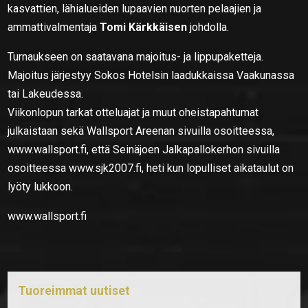
kasvattien, lähialueiden lupaavien nuorten pelaajien ja
ammattivalmentaja
Tomi Kärkkäisen
johdolla.
Turnaukseen on saatavana majoitus- ja lippupaketteja.
Majoitus järjestyy Sokos Hotelsin laadukkaissa Vaakunassa
tai Lakeudessa.
Viikonlopun tarkat otteluajat ja muut oheistapahtumat
julkaistaan sekä Wallsport Areenan sivuilla osoitteessa,
www.wallsport.fi, että Seinäjoen Jalkapallokerhon sivuilla
osoitteessa www.sjk2007.fi, heti kun lopulliset aikataulut on
lyöty lukkoon.
www.wallsport.fi
Tuoreimmat uutiset