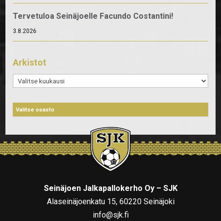
Tervetuloa Seinäjoelle Facundo Costantini!
3.8.2026
Arkistot
Arkistot
Seinäjoen Jalkapallokerho Oy – SJK
Alaseinäjoenkatu 15, 60220 Seinäjoki
info@sjk.fi