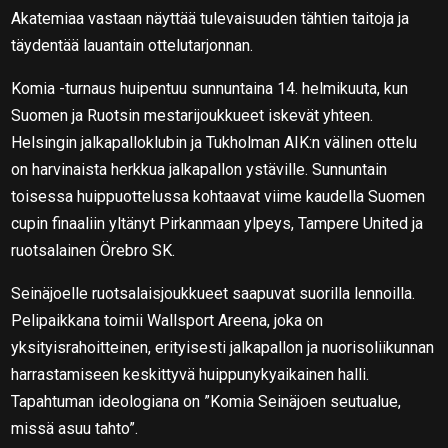
Akatemiaa vastaan näyttää tulevaisuuden tähtien taitoja ja
täydentää lauantain ottelutarjonnan.
Komia -turnaus huipentuu sunnuntaina 14. helmikuuta, kun
Suomen ja Ruotsin mestarijoukkueet iskevät yhteen.
Helsingin jalkapalloklubin ja Tukholman AIK:n välinen ottelu
on harvinaista herkkua jalkapallon ystäville. Sunnuntain
toisessa huippuottelussa kohtaavat viime kaudella Suomen
cupin finaaliin yltänyt Pirkanmaan ylpeys, Tampere United ja
ruotsalainen Örebro SK.
Seinäjoelle ruotsalaisjoukkueet saapuvat suorilla lennoilla.
Pelipaikkana toimii Wallsport Areena, joka on
yksityisrahoitteinen, erityisesti jalkapallon ja nuorisoliikunnan
harrastamiseen keskittyvä huippunykyaikainen halli.
Tapahtuman ideologiana on ”Komia Seinäjoen seutualue,
missä asuu tahto”.