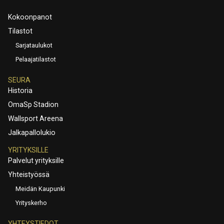
Kokoonpanot
Tilastot
Sarjataulukot
Pelaajatilastot
SEURA
Historia
OmaSp Stadion
Wallsport Areena
Jalkapallolukio
YRITYKSILLE
Palvelut yrityksille
Yhteistyössä
Meidän Kaupunki
Yrityskerho
YHTEYSTIEDOT