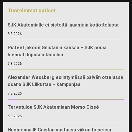
Tuoreimmat uutiset
SJK Akatemialle ei pisteitä lauantain kotiottelusta
8.8.2026
Pisteet jakoon Gnistanin kanssa – SJK nousi
hienosti lopussa tasoihin
7.8.2026
Alexander Wessberg esiintymässä päivän ottelussa
osana SJK Liikuttaa – kampanjaa
7.8.2026
Tervetuloa SJK Akatemiaan Momo Cissé
6.8.2026
Huomenna IF Gnistan vastassa viikon toisessa