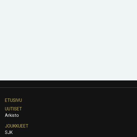
ETUSIVU
UUTISET
Arkisto
JOUKKUEET
SJK