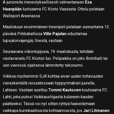
A-junioreita menestyksellisesti valmentaneen
Esa
Haanpään
luotsaama FC Kiisto Vaasasta. Ottelu pelataan
Wallsport Areenassa.
Maaliskuun ensimmäinen treenipeli pelataan sunnuntaina 13.
päivänä Pirkkahallissa
Ville Pajulan
edustamaa
tupsukorvajengiä, Ilvestä, vastaan.
Seuraavana viikonloppuna, 19. maaliskuuta, tehdään
vastavierailu FC Kiiston luo. Pelipaikka on joko Botnihalli tai
sen vieressä sijaitseva lämmitetty tekonurmi.
Viikkoa myöhemmin SJK kohtaa aivan uuden tuttavuuden
vieraskentällä reissatessaan hyppyrimäkien juurelle,
Lahteen. Vastaan asettuu
Tommi Kautosen
koutsaama FC
Lahti, joka putosi Veikkausliigasta kuluneen kauden
päätteeksi. Tässä voi nyt sitten ryhtyä haaveilemaan
vaikkapa kuninkaallisesta kohtaamisesta, jos
Jari Litmanen