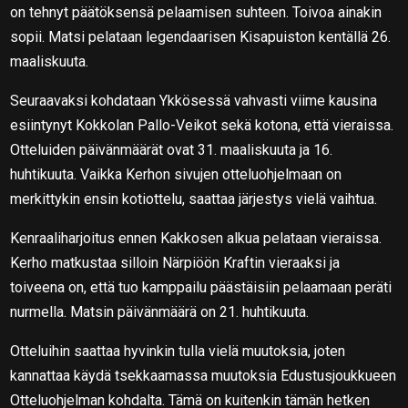
on tehnyt päätöksensä pelaamisen suhteen. Toivoa ainakin
sopii. Matsi pelataan legendaarisen Kisapuiston kentällä 26.
maaliskuuta.
Seuraavaksi kohdataan Ykkösessä vahvasti viime kausina
esiintynyt Kokkolan Pallo-Veikot sekä kotona, että vieraissa.
Otteluiden päivänmäärät ovat 31. maaliskuuta ja 16.
huhtikuuta. Vaikka Kerhon sivujen otteluohjelmaan on
merkittykin ensin kotiottelu, saattaa järjestys vielä vaihtua.
Kenraaliharjoitus ennen Kakkosen alkua pelataan vieraissa.
Kerho matkustaa silloin Närpiöön Kraftin vieraaksi ja
toiveena on, että tuo kamppailu päästäisiin pelaamaan peräti
nurmella. Matsin päivänmäärä on 21. huhtikuuta.
Otteluihin saattaa hyvinkin tulla vielä muutoksia, joten
kannattaa käydä tsekkaamassa muutoksia Edustusjoukkueen
Otteluohjelman kohdalta. Tämä on kuitenkin tämän hetken