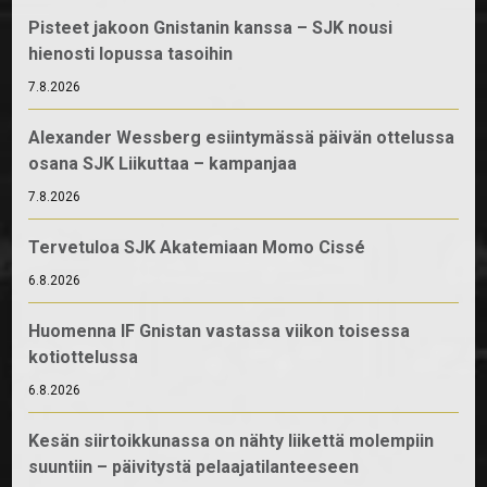
Pisteet jakoon Gnistanin kanssa – SJK nousi
hienosti lopussa tasoihin
7.8.2026
Alexander Wessberg esiintymässä päivän ottelussa
osana SJK Liikuttaa – kampanjaa
7.8.2026
Tervetuloa SJK Akatemiaan Momo Cissé
6.8.2026
Huomenna IF Gnistan vastassa viikon toisessa
kotiottelussa
6.8.2026
Kesän siirtoikkunassa on nähty liikettä molempiin
suuntiin – päivitystä pelaajatilanteeseen