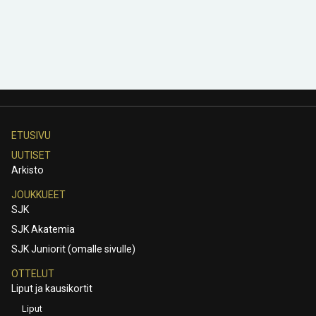
ETUSIVU
UUTISET
Arkisto
JOUKKUEET
SJK
SJK Akatemia
SJK Juniorit (omalle sivulle)
OTTELUT
Liput ja kausikortit
Liput