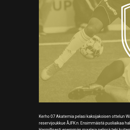
Kerho 07 Akatemia pelasi kaksijakoisen ottelun Wa
reservijoukkue Å;IFK:n. Ensimmäistä puoliaikaa hal
Harmillisesti enemmän maaleja pelissä teki kuiten