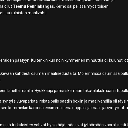
a ollut
Teemu Penninkangas
. Kerho sai pelissä myös toisen
ti turkulaisten maalivahti.
i vieraiden päätyyn. Kuitenkin kun noin kymmenen minuuttia oli kulunut, ot
at iskevään kahdesti osuman maalinedustalta. Molemmissa osumissa pall
.
lleen läheltä maalia. Hyökkääjä pääsi iskemään taka-alakulmaan irtopall
yntyi sivuvaparista, mistä pallo saatiin boxiin ja maalivahdilla oli täysi 
n sen kumminkin käsiinsä ensimmäisenä nappasi ja maali jäi syntymättä
 missä turkulaisten vahvat hyökkääjät pääsivät jylläämään vaarallisesti