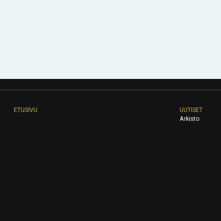
ETUSIVU
UUTISET
Arkisto