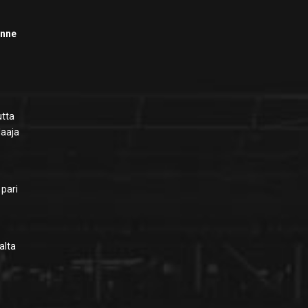
anne
utta
laaja
 pari
alta