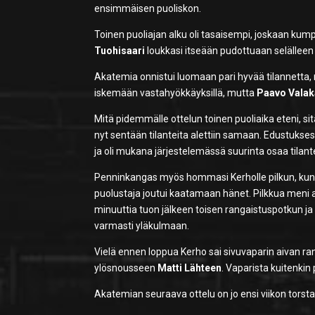
ensimmäisen puoliskon.
Toinen puoliajan alku oli tasaisempi, joskaan kumpi
Tuohisaari
loukkasi itseään pudottuaan selälleen 
Akatemia onnistui luomaan pari hyvää tilannetta, 
iskemään vastahyökkäyksillä, mutta
Paavo Valak
Mitä pidemmälle ottelun toinen puoliaika eteni, si
nyt sentään tilanteita alettiin samaan. Edustukse
ja oli mukana järjestelemässä suurinta osaa tilant
Penninkangas myös hommasi Kerholle pilkun, kun o
puolustaja joutui kaatamaan hänet. Pilkkua meni
minuuttia tuon jälkeen toisen rangaistuspotkun ja
varmasti yläkulmaan.
Vielä ennen loppua Kerho sai sivuvaparin aivan ran
ylösnousseen
Matti Lähteen
. Vaparista kuitenkin 
Akatemian seuraava ottelu on jo ensi viikon torstain