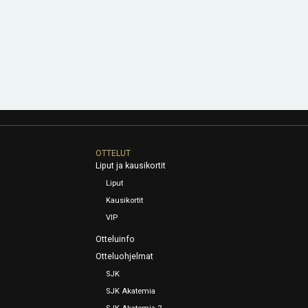
OTTELUT
Liput ja kausikortit
Liput
Kausikortit
VIP
Otteluinfo
Otteluohjelmat
SJK
SJK Akatemia