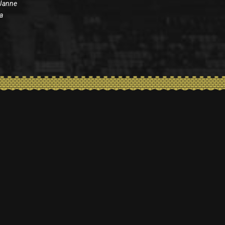
 Janne
ja