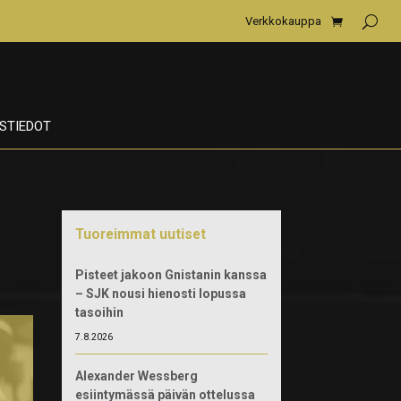
Verkkokauppa
STIEDOT
Tuoreimmat uutiset
Pisteet jakoon Gnistanin kanssa
– SJK nousi hienosti lopussa
tasoihin
7.8.2026
Alexander Wessberg
esiintymässä päivän ottelussa