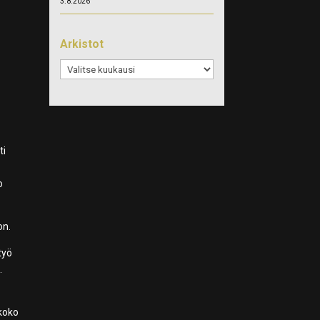
3.8.2026
Arkistot
Arkistot
ti
o
on.
työ
.
 koko