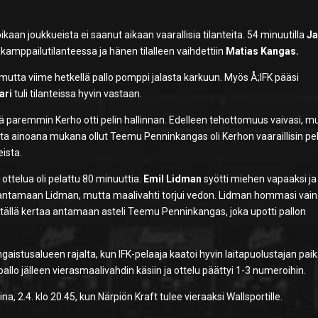
kaan joukkueista ei saanut aikaan vaarallisia tilanteita. 54 minuutilla
J
kamppailutilanteessa ja hänen tilalleen vaihdettiin
Matias Kangas.
mutta viime hetkellä pallo pomppi jalasta karkuun. Myös Å;IFK pääsi
ari
tuli tilanteissa hyvin vastaan.
tä paremmin Kerho otti pelin hallinnan. Edelleen tehottomuus vaivasi, m
sta ainoana mukana ollut Teemu Penninkangas oli Kerhon vaaraillisin pe
eista.
ttelua oli pelattu 80 minuuttia.
Emil Lidman
syötti miehen vapaaksi ja
 antamaan Lidman, mutta maalivahti torjui vedon. Lidman hommasi vain
 tällä kertaa antamaan asteli Teemu Penninkangas, joka upotti pallon
gaistusalueen rajalta, kun IFK-pelaaja kaatoi hyvin laitapuolustajan paik
pallo jälleen vierasmaalivahdin käsiin ja ottelu päättyi 1-3 numeroihin.
a, 2.4. klo 20.45, kun Närpiön Kraft tulee vieraaksi Wallsportille.