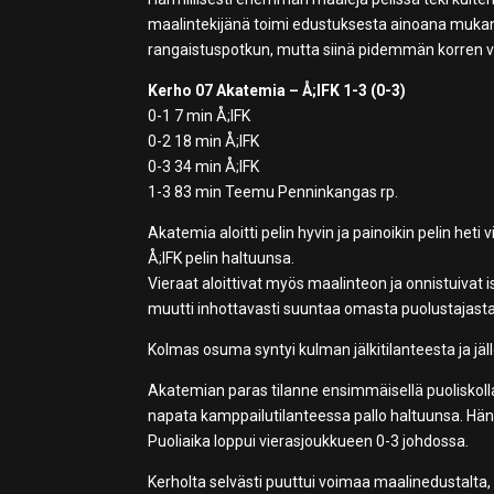
maalintekijänä toimi edustuksesta ainoana mukan
rangaistuspotkun, mutta siinä pidemmän korren ve
Kerho 07 Akatemia – Å;IFK 1-3 (0-3)
0-1 7 min Å;IFK
0-2 18 min Å;IFK
0-3 34 min Å;IFK
1-3 83 min Teemu Penninkangas rp.
Akatemia aloitti pelin hyvin ja painoikin pelin het
Å;IFK pelin haltuunsa.
Vieraat aloittivat myös maalinteon ja onnistuiv
muutti inhottavasti suuntaa omasta puolustajasta
Kolmas osuma syntyi kulman jälkitilanteesta ja jä
Akatemian paras tilanne ensimmäisellä puoliskolla s
napata kamppailutilanteessa pallo haltuunsa. Hä
Puoliaika loppui vierasjoukkueen 0-3 johdossa.
Kerholta selvästi puuttui voimaa maalinedustalta,