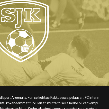
llsport Areenalla, kun se kohtasi Kakkosessa pelaavan, FC Interin
litsi kokeneemmat turkulaiset, mutta toisella Kerho oli vahvempi.
kin vierasjoukkue. Kerho iski ainokaisensa rangaistuspotkusta ja