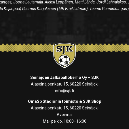
kangas, Joona Lautamaja, Aleksi Leppänen, Matti Lähde, Jordi Lahnalakso,
atu Kujanpää) Rasmus Karjalainen (69› Emil Lidman), Teemu Penninkangas 
Seinäjoen Jalkapallokerho Oy – SJK
Alaseinäjoenkatu 15, 60220 Seinäjoki
info@sjk.fi
OmaSp Stadionin toimisto & SJK Shop
Alaseinäjoenkatu 15, 60220 Seinäjoki
Avoinna:
Ma–pe klo. 10:00–16:00