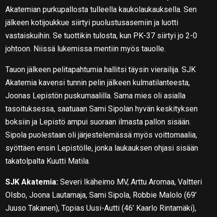
Akatemian purkupallosta tulleella kaukolaukauksella. Sen
jälkeen kotijoukkue siirtyi puolustusasemiin ja luotti
vastaiskuihin. Se tuottikin tulosta, kun PK-37 siirtyi jo 2-0
johtoon. Niissä lukemissa mentiin myös tauolle.
Tauon jälkeen pelitapahtumia hallitsi täysin vierailija. SJK
Akatemia kavensi tunnin pelin jälkeen kulmatilanteesta,
Joonas Lepistön puskumaalilla. Sama mies oli asialla
tasoituksessa, saatuaan Sami Sipolan hyvän keskityksen
boksiin ja Lepistö ampui suoraan ilmasta pallon sisään.
Sipola puolestaan oli järjestelemässä myös voittomaalia,
syöttäen ensin Lepistölle, jonka laukauksen ohjasi sisään
takatolpalta Kuutti Matila.
SJK Akatemia:
Severi Ikäheimo MV, Arttu Aromaa, Valtteri
Olsbo, Joona Lautamaja, Sami Sipola, Robbie Malolo (69’
Juuso Takanen), Topias Uusi-Autti (46’ Kaarlo Rintamäki),