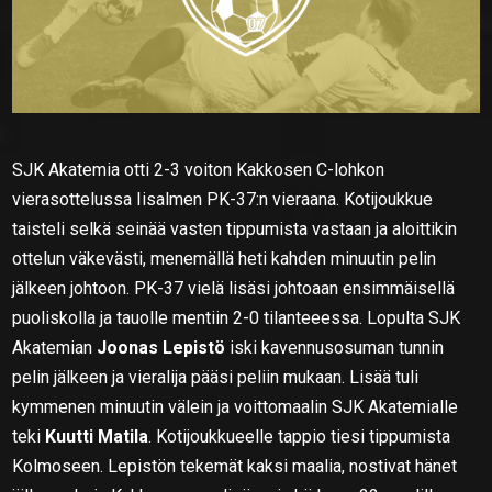
SJK Akatemia otti 2-3 voiton Kakkosen C-lohkon
vierasottelussa Iisalmen PK-37:n vieraana. Kotijoukkue
taisteli selkä seinää vasten tippumista vastaan ja aloittikin
ottelun väkevästi, menemällä heti kahden minuutin pelin
jälkeen johtoon. PK-37 vielä lisäsi johtoaan ensimmäisellä
puoliskolla ja tauolle mentiin 2-0 tilanteeessa. Lopulta SJK
Akatemian
Joonas Lepistö
iski kavennusosuman tunnin
pelin jälkeen ja vieralija pääsi peliin mukaan. Lisää tuli
kymmenen minuutin välein ja voittomaalin SJK Akatemialle
teki
Kuutti Matila
. Kotijoukkueelle tappio tiesi tippumista
Kolmoseen. Lepistön tekemät kaksi maalia, nostivat hänet