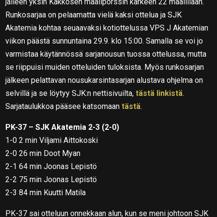
jälleen yksin Kakkosen maalipörssin kärkeen 22 maalillaan.
Runkosarjaa on pelaamatta vielä kaksi ottelua ja SJK
Akatemia kohtaa seuaavaksi kotiottelussa VPS J Akatemian
viikon päästä sunnuntaina 29.9. klo 15:00. Samalla se voi jo
varmistaa käytännössä sarjanousun tuossa ottelussa, mutta
se riippuisi muiden otteluiden tuloksista. Myös runkosarjan
jälkeen pelattavan nousukarsintasarjan alustava ohjelma on
selvillä ja se löytyy SJK:n nettisivuilta,
tästä linkistä
.
Sarjataulukkoa pääsee katsomaan
tästä
.
PK-37 – SJK Akatemia 2-3 (2-0)
1-0 2 min Viljami Aittokoski
2-0 26 min Doot Myan
2-1 64 min Joonas Lepistö
2-2 75 min Joonas Lepistö
2-3 84 min Kuutti Matila
PK-37 sai otteluun onnekkaan alun, kun se meni johtoon SJK