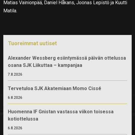
Matias Vainionpää, Daniel Håkans, Joonas Lepistö ja Kuutti
Matila.
Tuoreimmat uutiset
Alexander Wessberg esiintymässä päivän ottelussa
osana SJK Liikuttaa – kampanjaa
7.8.2026
Tervetuloa SJK Akatemiaan Momo Cissé
6.8.2026
Huomenna IF Gnistan vastassa viikon toisessa
kotiottelussa
6.8.2026