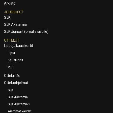
Arkisto
JOUKKUEET
SJK
SJK Akatemia
SJK Juniorit (omalle sivulle)
OTTELUT
Liput ja kausikortit
Liput
Kausikortit
VIP
Otteluinfo
Otteluohjelmat
SJK
SJK Akatemia
SJK Akatemia 2
Aiemmat kaudet