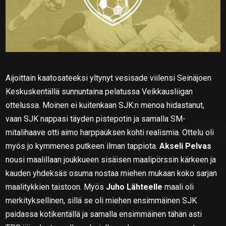
Aijoittain kaatosateeksi yltynyt vesisade viilensi Seinäjoen
Keskuskentällä sunnuntaina pelatussa Veikkausliigan
ottelussa. Moinen ei kuitenkaan SJK:n menoa hidastanut,
vaan SJK nappasi täyden pistepotin ja samalla SM-
mitalihaave otti aimo harppauksen kohti realismia. Ottelu oli
myös jo kymmenes putkeen ilman tappiota.
Akseli Pelvas
nousi maalillaan joukkueen sisäisen maalipörssin kärkeen ja
kauden yhdeksäs osuma nostaa miehen mukaan koko sarjan
maalitykkien taistoon. Myös
Juho Lähteelle
maali oli
merkityksellinen, sillä se oli miehen ensimmäinen SJK
paidassa kotikentällä ja samalla ensimmäinen tähän asti