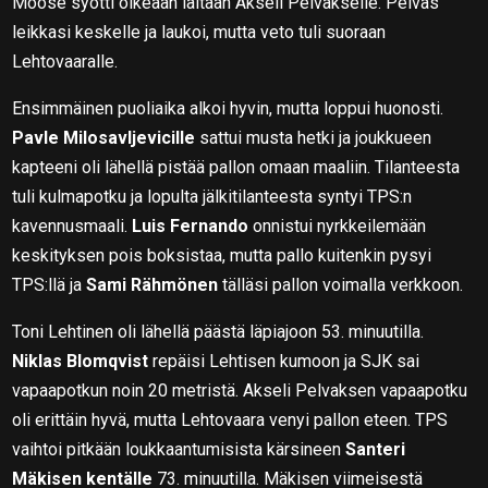
Moose syötti oikeaan laitaan Akseli Pelvakselle. Pelvas
leikkasi keskelle ja laukoi, mutta veto tuli suoraan
Lehtovaaralle.
Ensimmäinen puoliaika alkoi hyvin, mutta loppui huonosti.
Pavle Milosavljevicille
sattui musta hetki ja joukkueen
kapteeni oli lähellä pistää pallon omaan maaliin. Tilanteesta
tuli kulmapotku ja lopulta jälkitilanteesta syntyi TPS:n
kavennusmaali.
Luis Fernando
onnistui nyrkkeilemään
keskityksen pois boksistaa, mutta pallo kuitenkin pysyi
TPS:llä ja
Sami Rähmönen
tälläsi pallon voimalla verkkoon.
Toni Lehtinen oli lähellä päästä läpiajoon 53. minuutilla.
Niklas Blomqvist
repäisi Lehtisen kumoon ja SJK sai
vapaapotkun noin 20 metristä. Akseli Pelvaksen vapaapotku
oli erittäin hyvä, mutta Lehtovaara venyi pallon eteen. TPS
vaihtoi pitkään loukkaantumisista kärsineen
Santeri
Mäkisen kentälle
73. minuutilla. Mäkisen viimeisestä