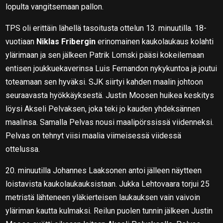
lopulta vangitsemaan pallon.
TPS oli erittäin lähellä tasoitusta ottelun 13. minuutilla. 18-
vuotiaan
Niklas Fribergin
erinomainen kaukolaukaus kolahti
ylärimaan ja sen jälkeen Patrik Lomski pääsi kokeilemaan
entisen joukkuekaverinsa Luis Fernandon nykykuntoa ja joutui
toteamaan sen hyväksi. SJK siirtyi kahden maalin johtoon
seuraavasta hyökkäyksestä. Justin Moosen huikea keskitys
löysi Akseli Pelvaksen, joka teki jo kauden yhdeksännen
maalinsa. Samalla Pelvas nousi maalipörssissä viidenneksi.
Pelvas on tehnyt viisi maalia viimeisessä viidessä
ottelussa.
20. minuutilla Johannes Laaksonen antoi jälleen näytteen
loistavista kaukolaukauksistaan. Jukka Lehtovaara torjui 25
metristä lähteneen yläkierteisen laukauksen vain vaivoin
yläriman kautta kulmaksi. Reilun puolen tunnin jälkeen Justin