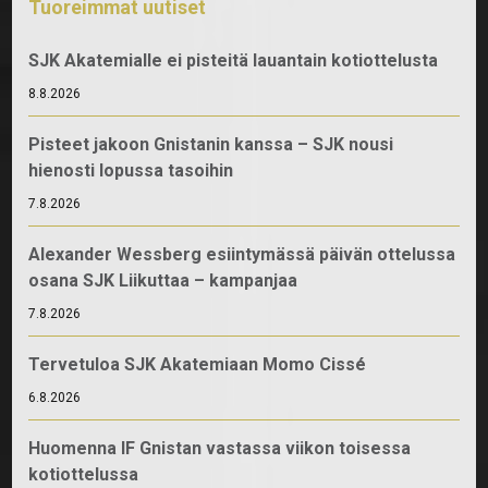
Tuoreimmat uutiset
SJK Akatemialle ei pisteitä lauantain kotiottelusta
8.8.2026
Pisteet jakoon Gnistanin kanssa – SJK nousi
hienosti lopussa tasoihin
7.8.2026
Alexander Wessberg esiintymässä päivän ottelussa
osana SJK Liikuttaa – kampanjaa
7.8.2026
Tervetuloa SJK Akatemiaan Momo Cissé
6.8.2026
Huomenna IF Gnistan vastassa viikon toisessa
kotiottelussa