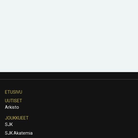
ETUSIVU
UUTISET
Arkisto
JOUKKUEET
SJK
SJK Akatemia