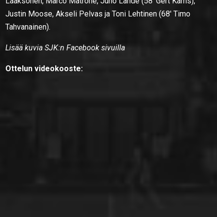
Laaksonen, Marco Matrone, Juho Lähde (58′ Gert Kams),
Justin Moose, Akseli Pelvas ja Toni Lehtinen (68′ Timo
Tahvanainen).
Lisää kuvia SJK:n Facebook sivuilla
Ottelun videokooste: