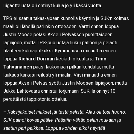
liigaottelusta oli ehtinyt kulua jo yli kaksi vuotta.
TPS ei saanut takaa-ajoaan kunnolla käyntiin ja SJK:n kolmas
maali oli lähellä pariinkin otteeseen. Vartti ennen loppua
Justin Moose pelasi Akseli Pelvaksen puolittaiseen
läpiajoon, mutta TPS-puolustaja liukui palloon ja pelasti
tilanteen kulmapotkuksi. Kymmenisen minuuttia ennen
loppua
Richard Dorman
keskitti oikealta ja
Timo
Tahvanainen
pääsi laukomaan pilkun kohdalta, mutta
laukaus karkasi reilusti yli maalin. Viisi minuuttia ennen
loppua Akseli Pelvas syötti Justin Moosen läpiajoon, mutta
Jukka Lehtovaara onnistui torjumaan. SJK:lla on nyt 10
perättäistä tappiotonta ottelua.
–
Kaksijakoiset fiilikset jäi tästä pelistä. Alku oli tosi huono,
SJK painoi kovaa päälle. Päästiin vähän peliin mukaan ja
saatiin pari paikkaa. Loppua kohden alkoi näyttää