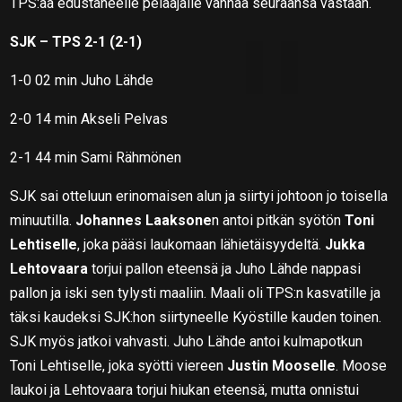
TPS:ää edustaneelle pelaajalle vanhaa seuraansa vastaan.
SJK – TPS 2-1 (2-1)
1-0 02 min Juho Lähde
2-0 14 min Akseli Pelvas
2-1 44 min Sami Rähmönen
SJK sai otteluun erinomaisen alun ja siirtyi johtoon jo toisella
minuutilla.
Johannes Laaksone
n antoi pitkän syötön
Toni
Lehtiselle
, joka pääsi laukomaan lähietäisyydeltä.
Jukka
Lehtovaara
torjui pallon eteensä ja Juho Lähde nappasi
pallon ja iski sen tylysti maaliin. Maali oli TPS:n kasvatille ja
täksi kaudeksi SJK:hon siirtyneelle Kyöstille kauden toinen.
SJK myös jatkoi vahvasti. Juho Lähde antoi kulmapotkun
Toni Lehtiselle, joka syötti viereen
Justin Mooselle
. Moose
laukoi ja Lehtovaara torjui hiukan eteensä, mutta onnistui