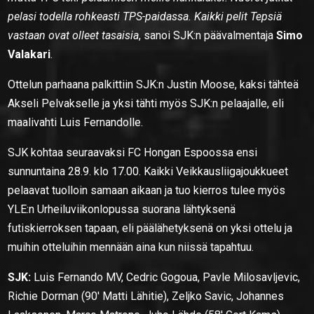
pelasi todella rohkeasti TPS-paidassa. Kaikki pelit Tepsiä
v
astaan ovat olleet tasaisia
, sanoi SJK:n päävalmentaja
Simo
Valakari
.
Ottelun parhaana palkittiin SJK:n Justin Moose, kaksi tähteä
Akseli Pelvakselle ja yksi tähti myös SJK:n pelaajalle, eli
maalivahti Luis Fernandolle.
SJK kohtaa seuraavaksi FC Hongan Espoossa ensi
sunnuntaina 28.9. klo 17.00. Kaikki Veikkausliigajoukkueet
pelaavat tuolloin samaan aikaan ja tuo kierros tulee myös
YLE:n Urheiluviikonlopussa suorana lähtyksenä
futiskierroksen tapaan, eli päälähetyksenä on yksi ottelu ja
muihin otteluihin mennään aina kun niissä tapahtuu.
SJK:
Luis Fernando MV, Cedric Gogoua, Pavle Milosavljevic,
Richie Dorman (90′ Matti Lähitie), Zeljko Savic, Johannes