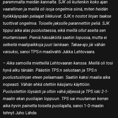
paremmalta meidän kannalta. SJK oli kuitenkin koko ajan
vaarallinen ja meillä oli isoja ongelmia siinä, miten heidän
hyökkäyspään pelaajat liikkuivat. SJK:n nostot linjan taakse
tuottivat ongelmia. Toiselle jaksolle parannettiin peliä. SJK
tippui aika alas puolustaessa, eikä meillä ollut aseita sen
murtamiseen. Pieniä hässäköitä saatiin lopussa, mutta ei
selkeitä maalipaikkoja juuri lainkaan. Takaa-ajo jäi vähän
vaisuksi
, sanoi TPS:n maalivahti Jukka Lehtovaara.
–
Aika samoilla mietteillä Lehtovaaran kanssa. Meillä oli tosi
hyvä alku tänään. Päästiin TPS:n selustaan ja TPS:n
puolustuslinjan eteen pelaamaan. Saatiin kaksi maalia aika
nopeasti. Vähän ehkä otettiin käsijarru käyttöön.
Puolustettiin löysästi ja oltiin vähä jäljessä ja TPS iski 2-1-
maalin ekan puoliajan loppuun. TPS sai muutaman kerran
aika hyvin painetta toisella puoliajalla
, sanoi 1-0-maalin
tehnyt Juho Lähde.