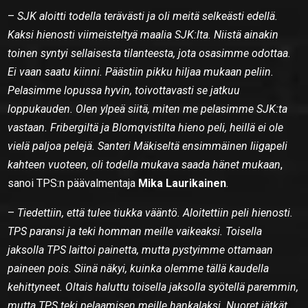
–
SJK aloitti todella terävästi ja oli meitä selkeästi edellä.
Kaksi hienosti viimeisteltyä maalia SJK:lta. Niistä ainakin
toinen syntyi sellaisesta tilanteesta, jota osasimme odottaa.
Ei vaan saatu kiinni. Päästiin pikku hiljaa mukaan peliin.
Pelasimme lopussa hyvin, toivottavasti se jatkuu
loppukauden. Olen ylpeä siitä, miten me pelasimme SJK:ta
vastaan. Fribergiltä ja Blomqvistilta hieno peli, heillä ei ole
vielä paljoa pelejä. Santeri Mäkiseltä ensimmäinen liigapeli
kahteen vuoteen, oli todella mukava saada hänet mukaan
,
sanoi TPS:n päävalmentaja
Mika Laurikainen
.
–
Tiedettiin, että tulee tiukka vääntö. Aloitettiin peli hienosti.
TPS paransi ja teki homman meille vaikeaksi. Toisella
jaksolla TPS laittoi painetta, mutta pystyimme ottamaan
paineen pois. Siinä näkyi, kuinka olemme tällä kaudella
kehittyneet. Oltais haluttu toisella jaksolla syötellä paremmin,
mutta TPS teki pelaamisen meille hankalaksi. Nuoret jätkät