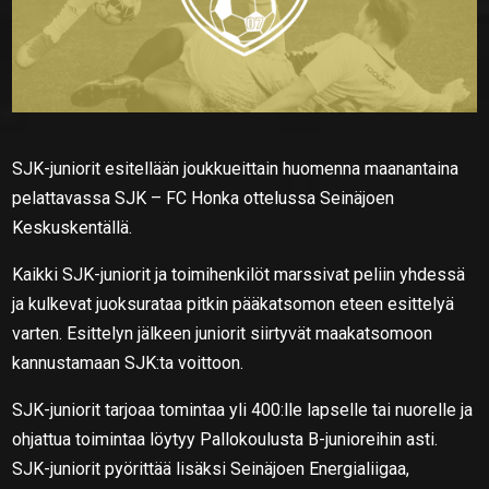
SJK-juniorit esitellään joukkueittain huomenna maanantaina
pelattavassa SJK – FC Honka ottelussa Seinäjoen
Keskuskentällä.
Kaikki SJK-juniorit ja toimihenkilöt marssivat peliin yhdessä
ja kulkevat juoksurataa pitkin pääkatsomon eteen esittelyä
varten. Esittelyn jälkeen juniorit siirtyvät maakatsomoon
kannustamaan SJK:ta voittoon.
SJK-juniorit tarjoaa tomintaa yli 400:lle lapselle tai nuorelle ja
ohjattua toimintaa löytyy Pallokoulusta B-junioreihin asti.
SJK-juniorit pyörittää lisäksi Seinäjoen Energialiigaa,