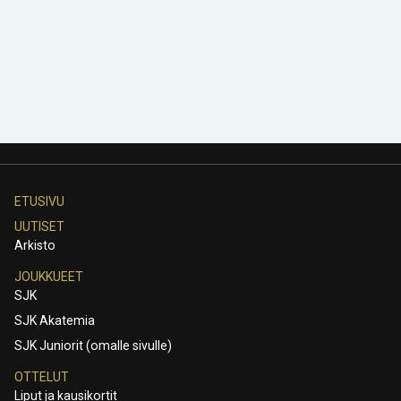
ETUSIVU
UUTISET
Arkisto
JOUKKUEET
SJK
SJK Akatemia
SJK Juniorit (omalle sivulle)
OTTELUT
Liput ja kausikortit