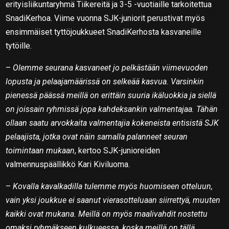
erityisliikuntaryhmä Tiikereitä ja 3-5 -vuotiaille tarkoitettua
SnadiKerhoa. Viime vuonna SJK-juniorit perustivat myös
ensimmäiset tyttöjoukkueet SnadiKerhosta kasvaneille
tytöille.
–
Olemme seurana kasvaneet jo pelkästään viimevuoden
lopusta ja pelaajamäärissä on selkeää kasvua. Varsinkin
pienessä päässä meillä on erittäin suuria ikäluokkia ja siellä
on joissain ryhmissä jopa kahdeksankin valmentajaa. Tähän
ollaan saatu arvokkaita valmentajia kokeneista entisistä SJK
pelaajista, jotka ovat näin samalla palanneet seuran
toimintaan mukaan
, kertoo SJK-junioreiden
valmennuspäällikkö Kari Kiviluoma.
–
Kovalla kavalkadilla tulemme myös huomiseen otteluun,
vain yksi joukkue ei saanut vierasotteluaan siirrettyä, muuten
kaikki ovat mukana. Meillä on myös maalivahdit nostettu
omaksi ryhmäkseen kulkueessa, koska meillä on tällä