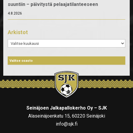
suuntiin – päivitystä pelaajatilanteeseen
4.8.2026
Arkistot
Arkistot
Seinäjoen Jalkapallokerho Oy – SJK
Alaseinäjoenkatu 15, 60220 Seinäjoki
info@sjk.fi