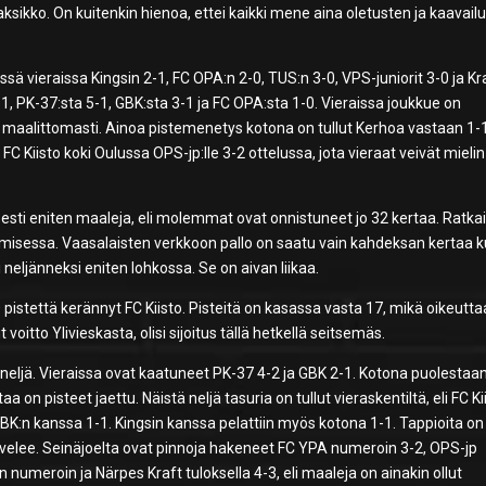
aksikko. On kuitenkin hienoa, ettei kaikki mene aina oletusten ja kaavail
sä vieraissa Kingsin 2-1, FC OPA:n 2-0, TUS:n 3-0, VPS-juniorit 3-0 ja Kr
-1, PK-37:sta 5-1, GBK:sta 3-1 ja FC OPA:sta 1-0. Vieraissa joukkue on
a maalittomasti. Ainoa pistemenetys kotona on tullut Kerhoa vastaan 1-1
 Kiisto koki Oulussa OPS-jp:lle 3-2 ottelussa, jota vieraat veivät mielin
isesti eniten maaleja, eli molemmat ovat onnistuneet jo 32 kertaa. Ratka
ustamisessa. Vaasalaisten verkkoon pallo on saatu vain kahdeksan kertaa 
i neljänneksi eniten lohkossa. Se on aivan liikaa.
istettä kerännyt FC Kiisto. Pisteitä on kasassa vasta 17, mikä oikeutta
 voitto Ylivieskasta, olisi sijoitus tällä hetkellä seitsemäs.
n neljä. Vieraissa ovat kaatuneet PK-37 4-2 ja GBK 2-1. Kotona puolesta
aa on pisteet jaettu. Näistä neljä tasuria on tullut vieraskentiltä, eli FC K
JBK:n kanssa 1-1. Kingsin kanssa pelattiin myös kotona 1-1. Tappioita on
s kirvelee. Seinäjoelta ovat pinnoja hakeneet FC YPA numeroin 3-2, OPS-jp
 numeroin ja Närpes Kraft tuloksella 4-3, eli maaleja on ainakin ollut