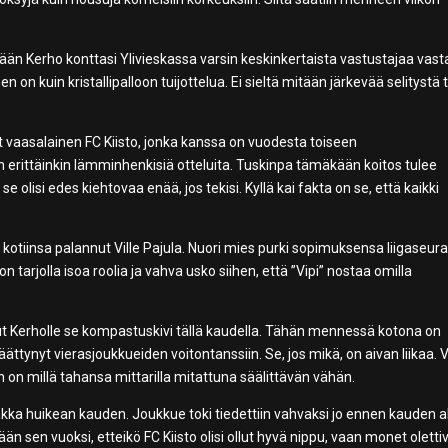
rään Kerho konttasi Ylivieskassa varsin keskinkertaista vastustajaa vas
n on kuin kristallipalloon tuijottelua. Ei sieltä mitään järkevää selitystä
t vaasalainen FC Kiisto, jonka kanssa on vuodesta toiseen
n erittäinkin lämminhenkisiä otteluita. Tuskinpa tämäkään koitos tulee
olisi edes kiehtovaa enää, jos tekisi. Kyllä kai fakta on se, että kaikki
otiinsa palannut Ville Pajula. Nuori mies purki sopimuksensa liigaseur
on tarjolla isoa roolia ja vahva usko siihen, että ”Vipi” nostaa omilla
lut Kerholle se kompastuskivi tällä kaudella. Tähän mennessä kotona on
päättynyt vierasjoukkueiden voitontanssiin. Se, jos mikä, on aivan liikaa. 
n on millä tahansa mittarilla mitattuna säälittävän vähän.
kka huikean kauden. Joukkue toki tiedettiin vahvaksi jo ennen kauden a
kään sen vuoksi, etteikö FC Kiisto olisi ollut hyvä nippu, vaan monet oletti