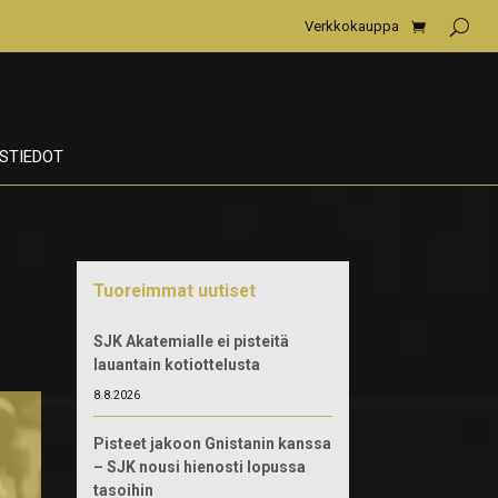
Verkkokauppa
STIEDOT
Tuoreimmat uutiset
SJK Akatemialle ei pisteitä
lauantain kotiottelusta
8.8.2026
Pisteet jakoon Gnistanin kanssa
– SJK nousi hienosti lopussa
tasoihin