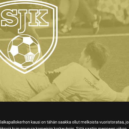
 Jalkapallokerhon kausi on tähän saakka ollut melkoista vuoristorataa, j
ksyjä kuin nousuja komeisiin korkeuksiin. Siitä saatiin menneen viikon