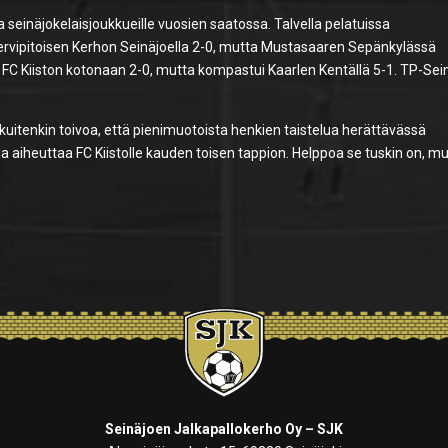
ja seinäjokelaisjoukkueille vuosien saatossa. Talvella pelatuissa
reservipitoisen Kerhon Seinäjoella 2-0, mutta Mustasaaren Sepänkylässä
i FC Kiiston kotonaan 2-0, mutta kompastui Kaarlen Kentällä 5-1. TP-Sei
i kuitenkin toivoa, että pienimuotoista henkien taistelua herättävässä
ja aiheuttaa FC Kiistolle kauden toisen tappion. Helppoa se tuskin on, m
Seinäjoen Jalkapallokerho Oy – SJK