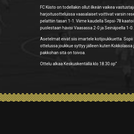
FC Kiisto on todellakin ollut ilkeän vaikea vastusta
harjoitusotteluissa vaasalaiset voittivat varsin 
pelattiin tasan 1-1. Viime kaudella Sepsi-78 kaato
puolestaan hävisi Vaasassa 2-0 ja Seinäjoella 1-0.
Asetelmat eivät siis imartele kotijoukkuetta. Sopi
ottelussa joukkue syttyy jälleen kuten Kokkolassa 
pakkohan sitä on toivoa.
Ottelu alkaa Keskuskentällä klo 18.30.op”