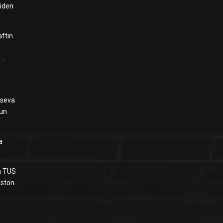
uiden
aftin
 -
iseva
kun
a
an TUS
iiston