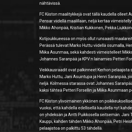
nähtävissä.
FC Kiiston maalitykkejä ovat tällä kaudella ollee
Pensar viidellä maalillaan, neljä kertaa viimeiste
Mikko Ahonpää, Kristian Kukkonen, Pekka Liukkone
Kotijoukkueessa on myös ollut runsaasti maalarei
Perässä tulevat Marko Huttu viidellä osumalla, Hen
Miika Asunmaa, sekä kahdesti viimeistelleet Mikk
Johannes Saranpää ja KPV:n lainamies Petteri Fors
Veikkausraadit ovat palkinneet Kerhon pelaajista s
Marko Huttu, Jani Asuintupa ja Henri Saranpää, joi
neljä. Kolmessa starassa ovat Johannes Saranpää 
kaksi tähteä Petteri Forsellin ja Miika Asunmaan
FC Kiiston ylivoimainen ykkönen on poikkeuksellise
vuoksi, että kahdella edellisellä kaudella nyt kah
on yhdeksän ja Antti Puikkosella seitsemän. Jani 
Kauppi, kahden tähden Mikko Ahonpää, Petri Heiskar
pelaajistoa on palkittu 53 tähdellä.