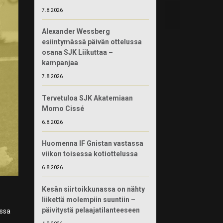
7.8.2026
Alexander Wessberg
esiintymässä päivän ottelussa
osana SJK Liikuttaa –
kampanjaa
7.8.2026
Tervetuloa SJK Akatemiaan
Momo Cissé
6.8.2026
Huomenna IF Gnistan vastassa
viikon toisessa kotiottelussa
6.8.2026
Kesän siirtoikkunassa on nähty
liikettä molempiin suuntiin –
päivitystä pelaajatilanteeseen
ossa