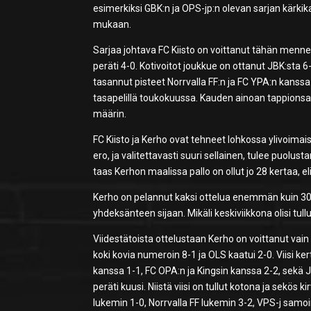
esimerkiksi GBK:n ja OPS-jp:n olevan sarjan kärkik
mukaan.
Sarjaa johtava FC Kiisto on voittanut tähän mennes
peräti 4-0. Kotivoitot joukkue on ottanut JBK:sta 6
tasannut pisteet Norrvalla FF:n ja FC YPA:n kanss
tasapelillä toukokuussa. Kauden ainoan tappionsa FC
määrin.
FC Kiisto ja Kerho ovat tehneet lohkossa ylivoima
ero, ja valitettavasti suuri sellainen, tulee puol
taas Kerhon maalissa pallo on ollut jo 28 kertaa, el
Kerho on pelannut kaksi ottelua enemmän kuin 30 p
yhdeksänteen sijaan. Mikäli keskiviikkona olisi tullut
Viidestätoista ottelustaan Kerho on voittanut vai
koki kovia numeroin 8-1 ja OLS kaatui 2-0. Viisi kert
kanssa 1-1, FC OPA:n ja Kingsin kanssa 2-2, sekä 
peräti kuusi. Niistä viisi on tullut kotona ja sekö
lukemin 1-0, Norrvalla FF lukemin 3-2, VPS-j samoin