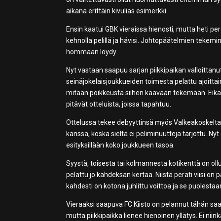
aikana erittäin kivulias esimerkki.
Ensin kaatui GBK vieraissa hienosti, mutta heti pe
kehnolla pelillä ja hävisi. Johtopäätelmien tekemine
hommaan löydy.
Nyt vastaan saapuu sarjan piikkipaikan valloittanu
seinäjokelaisjoukkueiden toimesta pelattu ajoittai
mitään poikkeusta siihen kaavaan tekemään. Eikä se 
pitävät otteluista, joissa tapahtuu.
Ottelussa tekee debyyttinsä myös Valkeakoskelta k
kanssa, koska sieltä ei peliminuutteja tarjottu. Nyt 
esityksillään koko joukkueen tasoa.
Syystä, toisesta tai kolmannesta kotikenttä on ol
pelattu jo kahdeksan kertaa. Niistä peräti viisi on 
kahdesti on kotona juhlittu voittoa ja se puolestaa
Vieraaksi saapuva FC Kiisto on pelannut tähän saa
mutta piikkipaikka lienee hienoinen yllätys. Ei niin