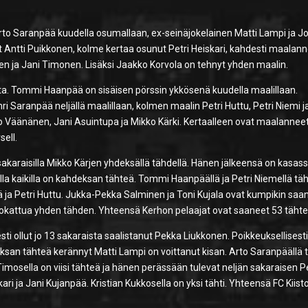
t Arto Saranpää kuudella osumallaan, ex-seinäjokelainen Matti Lampi ja 
llyt Antti Puikkonen, kolme kertaa osunut Petri Heiskari, kahdesti maalan
n ja Jani Timonen. Lisäksi Jaakko Korvola on tehnyt yhden maalin.
ta. Tommi Haanpää on sisäisen pörssin ykkösenä kuudella maalillaan.
ri Saranpää neljällä maalillaan, kolmen maalin Petri Huttu, Petri Niemi j
o Väänänen, Jani Asuintupa ja Mikko Kärki. Kertaalleen ovat maalannee
ell.
akaraisilla Mikko Kärjen yhdeksällä tähdellä. Hänen jälkeensä on kasass
lla kaikilla on kahdeksan tähteä. Tommi Haanpäällä ja Petri Niemellä täh
ja Petri Huttu. Jukka-Pekka Salminen ja Toni Kujala ovat kumpikin saa
 pokattua yhden tähden. Yhteensä Kerhon pelaajat ovat saaneet 53 tähte
sti ollut jo 13 sakaraista saalistanut Pekka Liukkonen. Poikkeuksellisest
deksan tähteä kerännyt Matti Lampi on voittanut kisan. Arto Saranpäällä 
Timosella on viisi tähteä ja hänen perässään tulevat neljän sakaraisen P
i ja Jani Kujanpää. Kristian Kukkosella on yksi tähti. Yhteensä FC Kiist