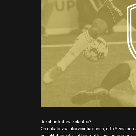
Jokohan kotona kolahtaa?
On ehkä lievää aliarviointia sanoa, että Seinäjoen
on valitettavasti ollut huomattavasti enemmän syö