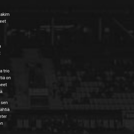
Joakim
neet
a
t
a trio
tiä on
neet
ä.
i sen
tähtiä
eter
on