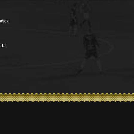
näjoki
utta