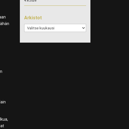
4.8.2026
taan
Arkistot
 tähän
Arkistot
an
Vain
lkua,
vat