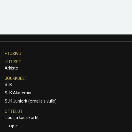
ETUSIVU
UUTISET
Arkisto
JOUKKUEET
SJK
SJK Akatemia
SJK Juniorit (omalle sivulle)
OTTELUT
Liput ja kausikortit
Liput