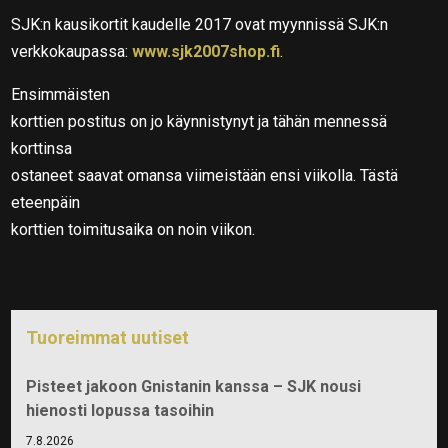
SJK:n kausikortit kaudelle 2017 ovat myynnissä SJK:n
verkkokaupassa:
www.sjk2007shop.fi
.
Ensimmäisten
korttien postitus on jo käynnistynyt ja tähän mennessä
korttinsa
ostaneet saavat omansa viimeistään ensi viikolla. Tästä
eteenpäin
korttien toimitusaika on noin viikon.
Tuoreimmat uutiset
Pisteet jakoon Gnistanin kanssa – SJK nousi
hienosti lopussa tasoihin
7.8.2026