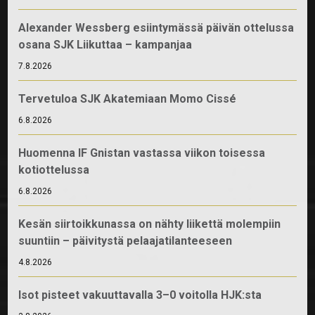
Alexander Wessberg esiintymässä päivän ottelussa
osana SJK Liikuttaa – kampanjaa
7.8.2026
Tervetuloa SJK Akatemiaan Momo Cissé
6.8.2026
Huomenna IF Gnistan vastassa viikon toisessa
kotiottelussa
6.8.2026
Kesän siirtoikkunassa on nähty liikettä molempiin
suuntiin – päivitystä pelaajatilanteeseen
4.8.2026
Isot pisteet vakuuttavalla 3–0 voitolla HJK:sta