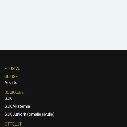
ETUSIVU
UUTISET
Arkisto
JOUKKUEET
SJK
SJK Akatemia
SJK Juniorit (omalle sivulle)
OTTELUT