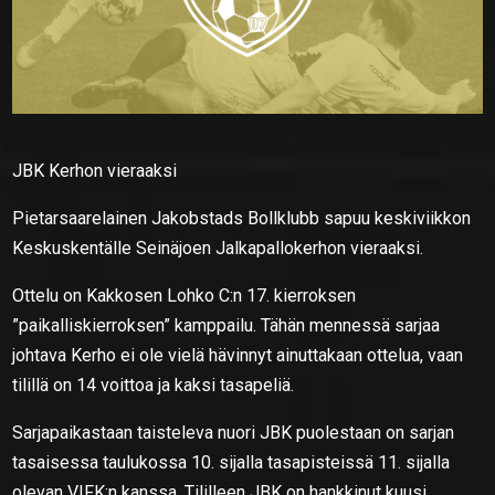
JBK Kerhon vieraaksi
Pietarsaarelainen Jakobstads Bollklubb sapuu keskiviikkon
Keskuskentälle Seinäjoen Jalkapallokerhon vieraaksi.
Ottelu on Kakkosen Lohko C:n 17. kierroksen
”paikalliskierroksen” kamppailu. Tähän mennessä sarjaa
johtava Kerho ei ole vielä hävinnyt ainuttakaan ottelua, vaan
tilillä on 14 voittoa ja kaksi tasapeliä.
Sarjapaikastaan taisteleva nuori JBK puolestaan on sarjan
tasaisessa taulukossa 10. sijalla tasapisteissä 11. sijalla
olevan VIFK:n kanssa. Tililleen JBK on hankkinut kuusi