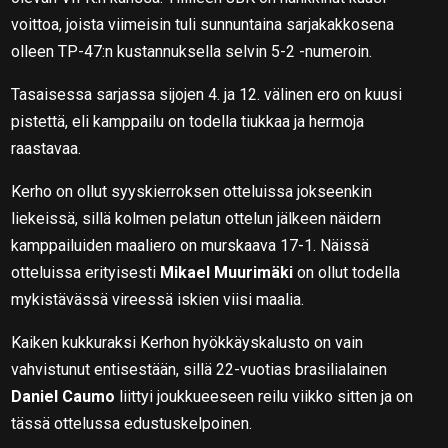
voittoa, joista viimeisin tuli sunnuntaina sarjakakkosena
olleen TP-47:n kustannuksella selvin 5-2 -numeroin.
Tasaisessa sarjassa sijojen 4. ja 12. välinen ero on kuusi
pistettä, eli kamppailu on todella tiukkaa ja hermoja
raastavaa.
Kerho on ollut syyskierroksen otteluissa jokseenkin
liekeissä, sillä kolmen pelatun ottelun jälkeen näidern
kamppailuiden maaliero on murskaava 17-1. Näissä
otteluissa erityisesti
Mikael Muurimäki
on ollut todella
mykistävässä vireessä iskien viisi maalia.
Kaiken kukkuraksi Kerhon hyökkäyskalusto on vain
vahvistunut entisestään, sillä 22-vuotias brasilialainen
Daniel Caumo
liittyi joukkueeseen reilu viikko sitten ja on
tässä ottelussa edustuskelpoinen.