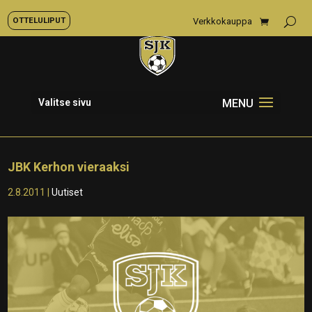
OTTELULIPUT
Verkkokauppa
Valitse sivu
JBK Kerhon vieraaksi
2.8.2011
|
Uutiset