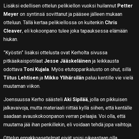
Lisäksi edellisen ottelun pelikiellon vuoksi huilannut
Petter
Meyer
on syntinsä sovittanut ja pääsee jälleen mukaan
otteluun. Tällä kertaa pelikiellossa on kuitenkin
Chris
Cleaver
, eli kokoonpano tulee joka tapauksessa elämään
hiukan.
”Kyöstin” lisäksi ottelusta ovat Kerholta sivussa
pitkäaikaispotilaat
Jesse Jääskeläinen
ja leikkausta
odottava
Toni Kujala
. Myös etutopparikalusto on ohut, sillä
Tiitus Lehtisen
ja
Mikko Ylihärsilän
paluu kentille vie vielä
muutaman viikon.
Joensuussa Kerho säästeli
Aki Sipilää
, jolla on pikkuisen
jalkavaivoja, mutta materiaali riittää kyllä siihen, että kentälle
saadaan avauskokoonpanon verran pelaajia. Voi olla, että
muutama jää ihan penkillekin, eli voidaan tehdä jopa vaihtoja.
Ottelun ennakkoasetelmat eivät voisi oikeastaan olla