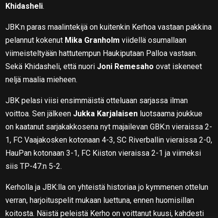
Khidasheli
.
JBK:n paras maalintekijä on kuitenkin Kerhoa vastaan pakkina
pelannut kokenut
Mika Granholm
viidellä osumallaan
viimeisteltyään hattutempun Haukiputaan Palloa vastaan.
Sekä Khidasheli, että nuori
Joni Remesaho
ovat iskeneet
neljä maalia mieheen.
JBK pelasi viisi ensimmäistä otteluaan sarjassa ilman
voittoa. Sen jälkeen
Jukka Karjalaisen
luotsaama joukkue
on kaatanut sarjakakkosena nyt majailevan GBK:n vieraissa 2-
1, FC Vaajakosken kotonaan 4-3, SC Riverballin vieraissa 2-0,
HauPan kotonaan 3-1, FC Kiiston vieraissa 2-1 ja viimeksi
siis TP-47:n 5-2.
Kerholla ja JBK:lla on yhteistä historiaa jo kymmenen ottelun
verran, harjoituspelit mukaan luettuna, ennen huomisillan
koitosta. Näistä peleistä Kerho on voittanut kuusi, kahdesti