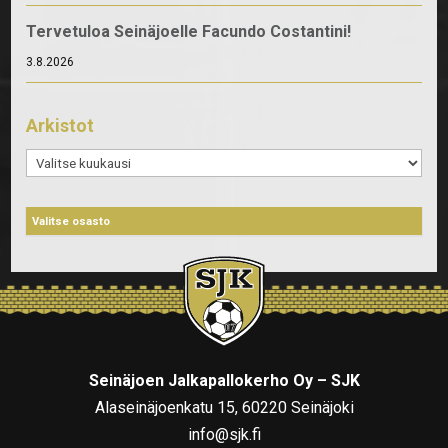
Tervetuloa Seinäjoelle Facundo Costantini!
3.8.2026
Arkistot
Arkistot
Seinäjoen Jalkapallokerho Oy – SJK
Alaseinäjoenkatu 15, 60220 Seinäjoki
info@sjk.fi