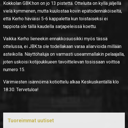
Kokkolan GBK:hon on jo 13 pistettä. Otteluita on kyllä jäljellä
vielä kymmenen, mutta kuulostaa kovin epätodennäköiseltä,
että Kerho häviäisi 5-6 kappaletta kun toistaiseksi ei
tappiota ole tällä kaudella sarjapeleissä koettu.
Vaikka Kerho lieneekin ennakkosuosikki myös tässä
ottelussa, ei JBK:ta ole todellakaan varaa aliarvioida millään
asteikolla. Näyttöhaluja on varmasti useammallakin pelaajalla,
joten uskoisi kotijoukkueen tavoittelevan tosissaan voittoa
numero 15.
Värimiesten isännöimä kotiottelu alkaa Keskuskentällä klo
18.30. Tervetuloa!
Tuoreimmat uutiset