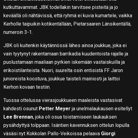
kutkuttavammat. JBK todellakin tarvitsee pisteitä ja jo
keväällä oli nähtävissä, että ryhmä ei kuvia kumartele, vaikka
Kerholle taipuikin kotikentällään, Pietarsaaren Länsikentällä,
numeroin 3-1.
JBK oli kuitenkin käytännössä lähes ainoa joukkue, joka ei
vain tyytynyt rakentamaan barrikadia kuudentoista rajalle ja
puolustamaan maaliaan pyrkien iskemään vastaiskuilla ja
erikoistilanteista. Nuori, suurelta osin entisistä FF Jaron
junioreista koostuva, joukkue taisteli mainiosti ja laittoi
Kerhon kovaan testiin.
Tuossa ottelussa vierasjoukkueen maaleista vastasivat
kahdesti osunut
Petter Meyer
ja unelmalaukausen esitellyt
Lee Brennan
, joka oli osua toistamiseen laukauksen
pysähdyttyä tolppaan. Isäntien kavennuksen ottelun lopulla
väsäsi nyt Kokkolan Pallo-Veikoissa pelaava
Giorgi