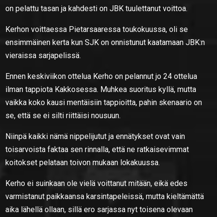
on pelattu tasan ja kahdesti on JBK tuulettanut voittoa.
Kerhon voittaessa Pietarsaaressa toukokuussa, oli se
ensimmäinen kerta kun SJK on onnistunut kaatamaan JBK:n
vieraissa sarjapelissä.
Ennen keskiviikon ottelua Kerho on pelannut jo 24 ottelua
ilman tappiota Kakkosessa. Muhkea suoritus kyllä, mutta
vaikka koko kausi mentäisiin tappioitta, pahin skenaario on
se, että se ei silti riittäisi nousuun.
Niinpä kaikki nämä nippelijutut ja ennätykset ovat vain
toisarvoista faktaa sen rinnalla, että ne ratkaisevimmat
koitokset pelataan toivon mukaan lokakuussa.
Kerho ei suinkaan ole vielä voittanut mitään, eikä edes
varmistanut paikkaansa karsintapeleissä, mutta kieltämättä
aika lähellä ollaan, sillä ero sarjassa nyt toisena olevaan