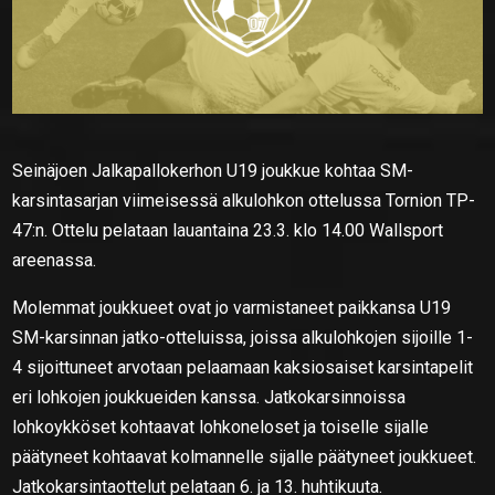
Seinäjoen Jalkapallokerhon U19 joukkue kohtaa SM-
karsintasarjan viimeisessä alkulohkon ottelussa Tornion TP-
47:n. Ottelu pelataan lauantaina 23.3. klo 14.00 Wallsport
areenassa.
Molemmat joukkueet ovat jo varmistaneet paikkansa U19
SM-karsinnan jatko-otteluissa, joissa alkulohkojen sijoille 1-
4 sijoittuneet arvotaan pelaamaan kaksiosaiset karsintapelit
eri lohkojen joukkueiden kanssa. Jatkokarsinnoissa
lohkoykköset kohtaavat lohkoneloset ja toiselle sijalle
päätyneet kohtaavat kolmannelle sijalle päätyneet joukkueet.
Jatkokarsintaottelut pelataan 6. ja 13. huhtikuuta.