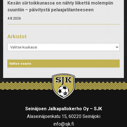
Kesän siirtoikkunassa on nähty liikettä molempiin
suuntiin – päivitystä pelaajatilanteeseen
4.8.2026
Arkistot
Arkistot
Seinäjoen Jalkapallokerho Oy – SJK
Alaseinäjoenkatu 15, 60220 Seinäjoki
info@sjk.fi