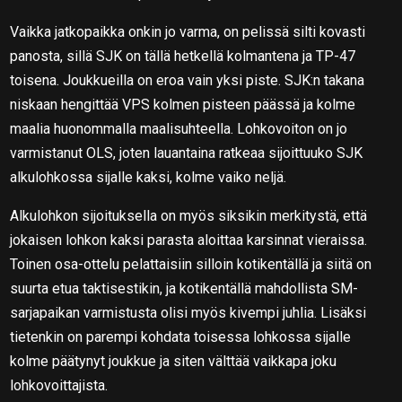
Vaikka jatkopaikka onkin jo varma, on pelissä silti kovasti
panosta, sillä SJK on tällä hetkellä kolmantena ja TP-47
toisena. Joukkueilla on eroa vain yksi piste. SJK:n takana
niskaan hengittää VPS kolmen pisteen päässä ja kolme
maalia huonommalla maalisuhteella. Lohkovoiton on jo
varmistanut OLS, joten lauantaina ratkeaa sijoittuuko SJK
alkulohkossa sijalle kaksi, kolme vaiko neljä.
Alkulohkon sijoituksella on myös siksikin merkitystä, että
jokaisen lohkon kaksi parasta aloittaa karsinnat vieraissa.
Toinen osa-ottelu pelattaisiin silloin kotikentällä ja siitä on
suurta etua taktisestikin, ja kotikentällä mahdollista SM-
sarjapaikan varmistusta olisi myös kivempi juhlia. Lisäksi
tietenkin on parempi kohdata toisessa lohkossa sijalle
kolme päätynyt joukkue ja siten välttää vaikkapa joku
lohkovoittajista.