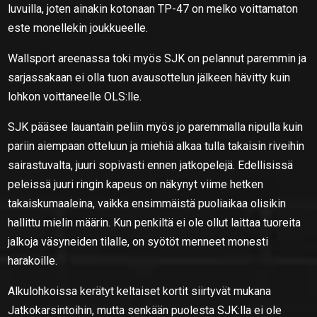
luvuilla, joten ainakin kotonaan TP-47 on melko voittamaton
este monellekin joukkueelle.
Wallsport areenassa toki myös SJK on pelannut paremmin ja
sarjassakaan ei olla tuon avausottelun jälkeen hävitty kuin
lohkon voittaneelle OLS:lle.
SJK pääsee lauantain peliin myös jo paremmalla nipulla kuin
pariin aiempaan otteluun ja miehiä alkaa tulla takaisin riveihin
sairastuvalta, juuri sopivasti ennen jatkopelejä. Edellisissä
peleissä juuri ringin kapeus on näkynyt viime hetken
takaiskumaaleina, vaikka ensimmäistä puoliaikaa olisikin
hallittu mielin määrin. Kun penkiltä ei ole ollut laittaa tuoreita
jalkoja väsyneiden tilalle, on syötöt menneet monesti
harakoille.
Alkulohkoissa kerätyt keltaiset kortit siirtyvät mukana
Jatkokarsintoihin, mutta senkään puolesta SJK:lla ei ole