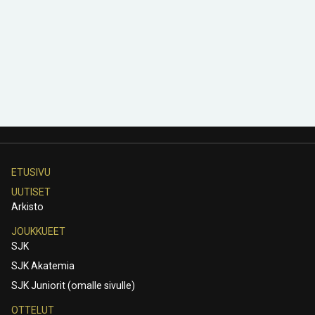
ETUSIVU
UUTISET
Arkisto
JOUKKUEET
SJK
SJK Akatemia
SJK Juniorit (omalle sivulle)
OTTELUT