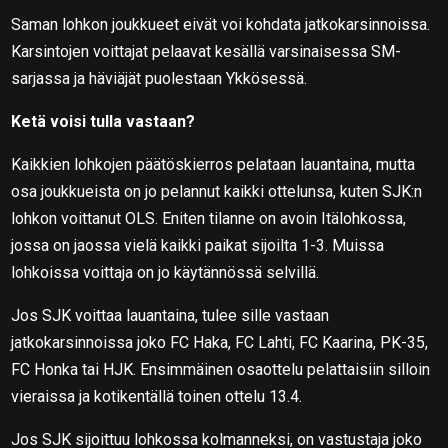
Saman lohkon joukkueet eivät voi kohdata jatkokarsinnoissa.
Karsintojen voittajat pelaavat kesällä varsinaisessa SM-
sarjassa ja häviäjät puolestaan Ykkösessä.
Ketä voisi tulla vastaan?
Kaikkien lohkojen päätöskierros pelataan lauantaina, mutta
osa joukkueista on jo pelannut kaikki ottelunsa, kuten SJK:n
lohkon voittanut OLS. Eniten tilanne on avoin Itälohkossa,
jossa on jaossa vielä kaikki paikat sijoilta 1-3. Muissa
lohkoissa voittaja on jo käytännössä selvillä.
Jos SJK voittaa lauantaina, tulee sille vastaan
jatkokarsinnoissa joko FC Haka, FC Lahti, FC Kaarina, PK-35,
FC Honka tai HJK. Ensimmäinen osaottelu pelattaisiin silloin
vieraissa ja kotikentällä toinen ottelu 13.4.
Jos SJK sijoittuu lohkossa kolmanneksi, on vastustaja joko