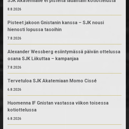
SJK Akatemialle ei pisteitä lauantain kotiottelusta
8.8.2026
Pisteet jakoon Gnistanin kanssa – SJK nousi
hienosti lopussa tasoihin
7.8.2026
Alexander Wessberg esiintymässä päivän ottelussa
osana SJK Liikuttaa – kampanjaa
7.8.2026
Tervetuloa SJK Akatemiaan Momo Cissé
6.8.2026
Huomenna IF Gnistan vastassa viikon toisessa
kotiottelussa
6.8.2026