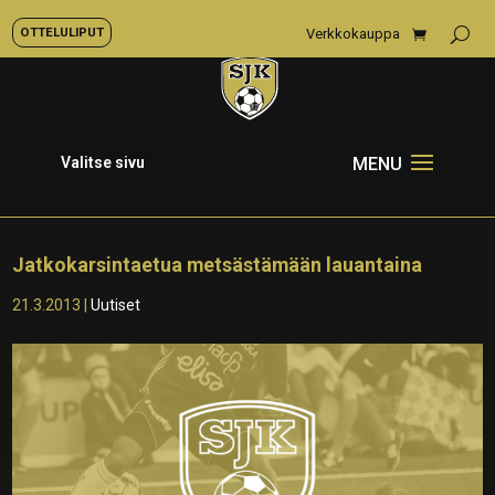
OTTELULIPUT
Verkkokauppa
Valitse sivu
Jatkokarsintaetua metsästämään lauantaina
21.3.2013
|
Uutiset