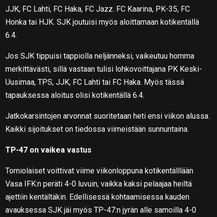
JJK, FC Lahti, FC Haka, FC Jazz. FC Kaarina, PK-35, FC
Honka tai HJK. SJK joutuisi myös aloittamaan kotikentällä
6.4.
Jos SJK tippuisi tappiolla neljänneksi, vaikeutuu homma
merkittävästi, sillä vastaan tulisi lohkovoittajana PK Keski-
Uusimaa, TPS, JJK, FC Lahti tai FC Haka. Myös tässä
tapauksessa aloitus olisi kotikentällä 6.4.
Jatkokarsintojen arvonnat suoritetaan heti ensi viikon alussa.
Kaikki sijoitukset on tiedossa viimeistään sunnuntaina.
TP-47 on vaikea vastus
Torniolaiset voittivat viime viikonloppuna kotikentälllään
Vasa IFK:n peräti 4-0 luvuin, vaikka kaksi pelaajaa heiltä
ajettiin kentältäkin. Edellisessä kohtaamisessa kauden
avauksessa SJK jäi myös TP-47:n jyrän alle samoilla 4-0