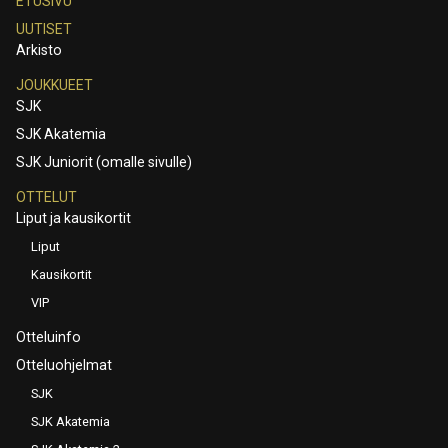
ETUSIVU
UUTISET
Arkisto
JOUKKUEET
SJK
SJK Akatemia
SJK Juniorit (omalle sivulle)
OTTELUT
Liput ja kausikortit
Liput
Kausikortit
VIP
Otteluinfo
Otteluohjelmat
SJK
SJK Akatemia