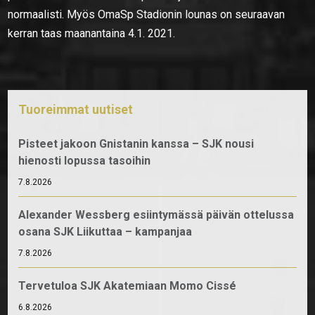
normaalisti. Myös OmaSp Stadionin lounas on seuraavan
kerran taas maanantaina 4.1. 2021.
Tuoreimmat uutiset
Pisteet jakoon Gnistanin kanssa – SJK nousi
hienosti lopussa tasoihin
7.8.2026
Alexander Wessberg esiintymässä päivän ottelussa
osana SJK Liikuttaa – kampanjaa
7.8.2026
Tervetuloa SJK Akatemiaan Momo Cissé
6.8.2026