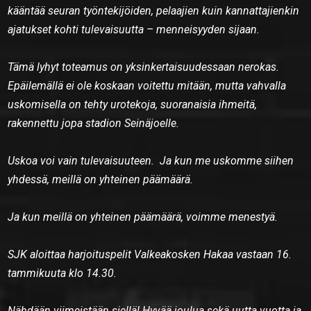
kääntää seuran työntekijöiden, pelaajien kuin kannattajienkin
ajatukset kohti tulevaisuutta – menneisyyden sijaan.
Tämä lyhyt toteamus on yksinkertaisuudessaan nerokas.
Epäilemällä ei ole koskaan voitettu mitään, mutta vahvalla
uskomisella on tehty urotekoja, suoranaisia ihmeitä,
rakennettu jopa stadion Seinäjoelle.
Uskoa voi vain tulevaisuuteen. Ja kun me uskomme siihen
yhdessä, meillä on yhteinen päämäärä.
Ja kun meillä on yhteinen päämäärä, voimme menestyä.
SJK aloittaa harjoituspelit Valkeakosken Hakaa vastaan 16.
tammikuuta klo 14.30.
Nähdään viimeistään siellä! Hyvää joulua sekä uutta vuotta ja