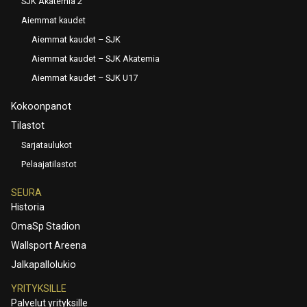
SJK Akatemia 2
Aiemmat kaudet
Aiemmat kaudet – SJK
Aiemmat kaudet – SJK Akatemia
Aiemmat kaudet – SJK U17
Kokoonpanot
Tilastot
Sarjataulukot
Pelaajatilastot
SEURA
Historia
OmaSp Stadion
Wallsport Areena
Jalkapallolukio
YRITYKSILLE
Palvelut yrityksille