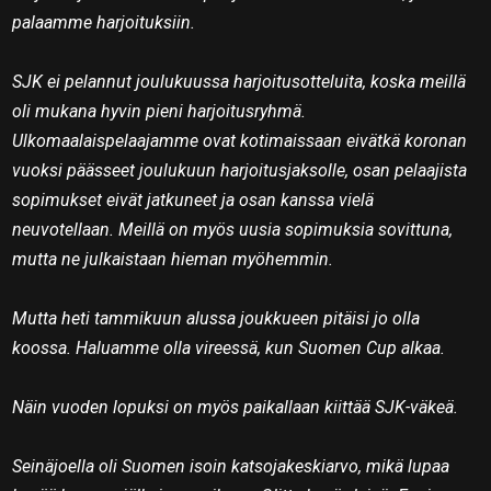
palaamme harjoituksiin.
SJK ei pelannut joulukuussa harjoitusotteluita, koska meillä
oli mukana hyvin pieni harjoitusryhmä.
Ulkomaalaispelaajamme ovat kotimaissaan eivätkä koronan
vuoksi päässeet joulukuun harjoitusjaksolle, osan pelaajista
sopimukset eivät jatkuneet ja osan kanssa vielä
neuvotellaan. Meillä on myös uusia sopimuksia sovittuna,
mutta ne julkaistaan hieman myöhemmin.
Mutta heti tammikuun alussa joukkueen pitäisi jo olla
koossa. Haluamme olla vireessä, kun Suomen Cup alkaa.
Näin vuoden lopuksi on myös paikallaan kiittää SJK-väkeä.
Seinäjoella oli Suomen isoin katsojakeskiarvo, mikä lupaa