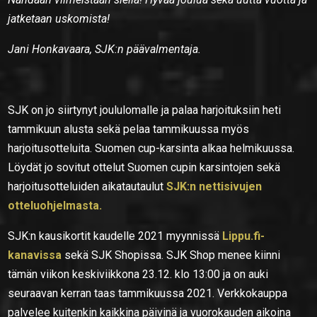
jatketaan uskomista!
Jani Honkavaara, SJK:n päävalmentaja.
SJK on jo siirtynyt joululomalle ja palaa harjoituksiin heti
tammikuun alusta sekä pelaa tammikuussa myös
harjoitusotteluita. Suomen cup-karsinta alkaa helmikuussa.
Löydät jo sovitut ottelut Suomen cupin karsintojen sekä
harjoitusotteluiden aikatautaulut
SJK:n nettisivujen
otteluohjelmasta.
SJK:n kausikortit kaudelle 2021 myynnissä
Lippu.fi-
kanavissa
sekä SJK Shopissa. SJK Shop menee kiinni
tämän viikon keskiviikkona 23.12. klo 13:00 ja on auki
seuraavan kerran taas tammikuussa 2021. Verkkokauppa
palvelee kuitenkin kaikkina päivinä ja vuorokauden aikoina