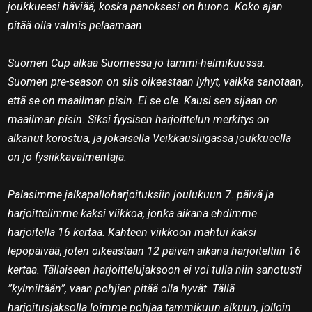
joukkueesi häviää, koska panoksesi on huono. Koko ajan
pitää olla valmis pelaamaan.
Suomen Cup alkaa Suomessa jo tammi-helmikuussa.
Suomen pre-season on siis oikeastaan lyhyt, vaikka sanotaan,
että se on maailman pisin. Ei se ole. Kausi sen sijaan on
maailman pisin. Siksi fyysisen harjoittelun merkitys on
alkanut korostua, ja jokaisella Veikkausliigassa joukkueella
on jo fysiikkavalmentaja.
Palasimme jalkapalloharjoituksiin joulukuun 7. päivä ja
harjoittelimme kaksi viikkoa, jonka aikana ehdimme
harjoitella 16 kertaa. Kahteen viikkoon mahtui kaksi
lepopäivää, joten oikeastaan 12 päivän aikana harjoiteltiin 16
kertaa. Tällaiseen harjoittelujaksoon ei voi tulla niin sanotusti
”kylmiltään”, vaan pohjien pitää olla hyvät. Tällä
harjoitusjaksolla loimme pohjaa tammikuun alkuun, jolloin