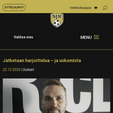
OTTELULIPUT
Verkkokauppa
Valitse sivu
Jatketaan harjoittelua – ja uskomista
22.12.2020
|
Uutiset