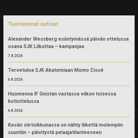
Tuoreimmat uutiset
Alexander Wessberg esiintymässä päivän ottelussa
osana SJK Liikuttaa – kampanjaa
7.8.2026
Tervetuloa SJK Akatemiaan Momo Cissé
6.8.2026
Huomenna IF Gnistan vastassa viikon toisessa
kotiottelussa
6.8.2026
Kesän siirtoikkunassa on nähty liikettä molempiin
suuntiin – päivitystä pelaajatilanteeseen