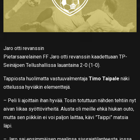
Jaro otti revanssin
Pietarsaarelainen FF Jaro otti revanssin kaadettuaan TP-
Seinäjoen Tellushallissa lauantaina 2-0 (1-0).
Tappiosta huolimatta vastuuvalmentaja
Timo Taipale
näki
ottelussa hyviäkin elementtejä.
– Peli li ajoittain ihan hyvää. Tosin totuttuun nähden tehtiin nyt
aivan liikaa syöttövirheitä. Alusta oli meille ehkä hiukan outo,
mutta sen piikkiin ei voi paljon laittaa, kävi ”Taippi” matsia
läpi.
– Jaro sai ensimmäisen maalinsa sivurajatilanteesta, jossa