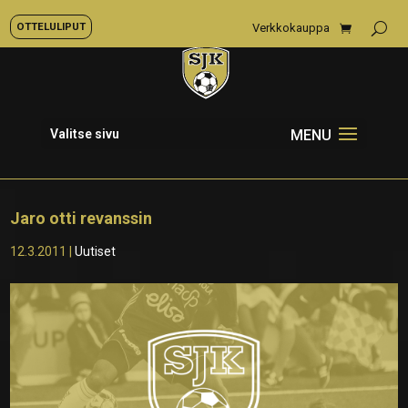
OTTELULIPUT
Verkkokauppa
Valitse sivu
Jaro otti revanssin
12.3.2011
|
Uutiset