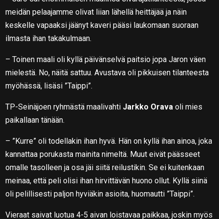
meidän pelaajamme olivat liian lähellä heittäjää ja näin
keskelle vapaaksi jäänyt kaveri pääsi laukomaan suoraan
ilmasta ihan takakulmaan.
– Toinen maali oli kyllä päivänselvä paitsio jopa Jaron väen
mielestä. No, näitä sattuu. Avustava oli pikkuisen tilanteesta
myöhässä, lisäsi ”Taippi”.
TP-Seinäjoen ryhmästä maalivahti
Jarkko Orava
oli mies
paikallaan tänään.
– ”Kurre” oli todellakin ihan hyvä. Hän on kyllä ihan ainoa, joka
kannattaa porukasta mainita nimeltä. Muut eivät päässeet
omalle tasolleen ja osa jäi siitä reilustikin. Se ei kuitenkaan
meinaa, että peli olisi ihan hirvittävän huono ollut. Kyllä siinä
oli pelillisesti paljon hyviäkin asioita, huomautti ”Taippi”.
Vieraat saivat luotua 4-5 aivan loistavaa paikkaa, joskin myös