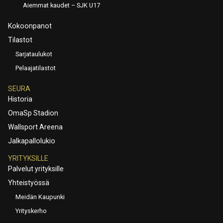
Aiemmat kaudet – SJK U17
Kokoonpanot
Tilastot
Sarjataulukot
Pelaajatilastot
SEURA
Historia
OmaSp Stadion
Wallsport Areena
Jalkapallolukio
YRITYKSILLE
Palvelut yrityksille
Yhteistyössä
Meidän Kaupunki
Yrityskerho