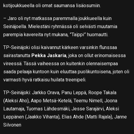
kotijoukkueella oli omat saumansa lisäosumiin.
– Jaro oli nyt matkassa paremmalla joukkueella kuin
Seinäjoella. Mielestäni ryhmässä oli selvästi muutamia
parempia kavereita nyt mukana, ”Taippi” huomautti.
TP-Seinäjoki olisi kaivannut kärkeen varsinkin flunssaa
sairastanutta
Pekka Jaskaria
, joka on ollut erinomaisessa
vireessä. Tässä vaiheessa on kuitenkin olennaisempaa
saada pelaaja kuntoon kuin eluuttaa puolikuntoisena, joten oli
varmasti hyvä ratkaisu huilata treenipeli.
TP-Seinäjoki: Jarkko Orava, Panu Leppä, Roope Takala
(Aleksi Aho), Aapo Metsä-Ketelä, Teemu Nimell, Joona
Lautamaja, Tuomas Lähdesmäki, Jesse Sarajärvi, Aleksi
Leppänen (Jaakko Vihanta), Elias Ahde (Matti Rajala), Janne
Silvonen