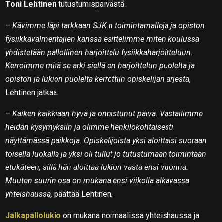
Toni Lehtinen
tutustumispäivästä.
–
Kävimme läpi tarkkaan SJK:n toimintamalleja ja opiston
fysiikkavalmentajien kanssa esittelimme miten koulussa
yhdistetään pallollinen harjoittelu fysiikkaharjoitteluun.
Kerroimme mitä se arki siellä on harjoittelun puolelta ja
opiston ja lukion puolelta kerrottiin opiskelijan arjesta
,
Lehtinen jatkaa.
–
Kaiken kaikkiaan hyvä ja onnistunut päivä. Vastailimme
heidän kysymyksiin ja olimme henkilökohtaisesti
näyttämässä paikkoja. Opiskelijoista yksi aloittaisi suoraan
toisella luokalla ja yksi oli tullut jo tutustumaan toimintaan
etukäteen, sillä hän aloittaa lukion vasta ensi vuonna.
Muuten suurin osa on mukana ensi viikolla alkavassa
yhteishaussa,
päättää Lehtinen.
Jalkapallolukio
on mukana normaalissa yhteishaussa ja