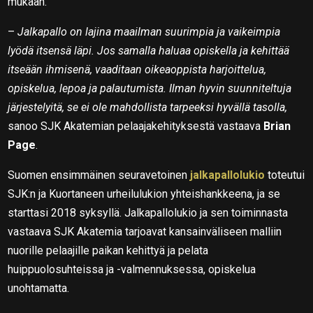
mukaan.
–
Jalkapallo on lajina maailman suurimpia ja vaikeimpia
lyödä itsensä läpi. Jos samalla haluaa opiskella ja kehittää
itseään ihmisenä, vaaditaan oikeaoppista harjoittelua,
opiskelua, lepoa ja palautumista. Ilman hyvin suunniteltuja
järjestelyitä, se ei ole mahdollista tarpeeksi hyvällä tasolla,
sanoo SJK Akatemian pelaajakehityksestä vastaava
Brian
Page
.
Suomen ensimmäinen seuravetoinen
jalkapallolukio
toteutui
SJK:n ja Kuortaneen urheilulukion yhteishankkeena, ja se
starttasi 2018 syksyllä. Jalkapallolukio ja sen toiminnasta
vastaava SJK Akatemia tarjoavat kansainväliseen malliin
nuorille pelaajille paikan kehittyä ja pelata
huippuolosuhteissa ja -valmennuksessa, opiskelua
unohtamatta.