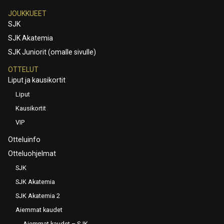
JOUKKUEET
SJK
SJK Akatemia
SJK Juniorit (omalle sivulle)
OTTELUT
Liput ja kausikortit
Liput
Kausikortit
VIP
Otteluinfo
Otteluohjelmat
SJK
SJK Akatemia
SJK Akatemia 2
Aiemmat kaudet
Aiemmat kaudet – SJK