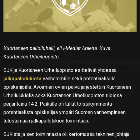
Kuortaneen palloiluhalli, eli I-Mediat Areena. Kuva
Kuortaneen Urheiluopisto.
SJK ja Kuortaneen Urheiluopisto esittelivät yhdessä
jalkapallolukiota
vanhemmille sekä potentiaalisille
opiskelijoille. Avoimien ovien päivä järjestettiin Kuortaneen
Urheilulukiolla sekä Kuortaneen Urheiluopiston tiloissa
perjantaina 14.2. Paikalle oli tullut toistakymmentä
potentiaalista opiskelijaa ympäri Suomen vanhempineen
tutustumaan jalkapallolukion toimintaan.
SJK:sta ja sen toiminnasta oli kertomassa tekninen johtaja