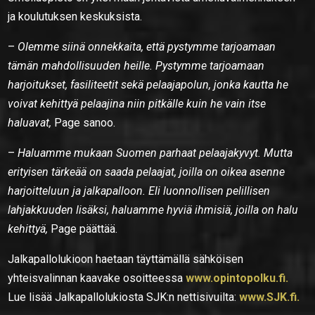
ja koulutuksen keskuksista.
–
Olemme siinä onnekkaita, että pystymme tarjoamaan
tämän mahdollisuuden heille. Pystymme tarjoamaan
harjoitukset, fasiliteetit sekä pelaajapolun, jonka kautta he
voivat kehittyä pelaajina niin pitkälle kuin he vain itse
haluavat,
Page sanoo.
–
Haluamme mukaan Suomen parhaat pelaajakyvyt. Mutta
erityisen tärkeää on saada pelaajat, joilla on oikea asenne
harjoitteluun ja jalkapalloon. Eli luonnollisen pelillisen
lahjakkuuden lisäksi, haluamme hyviä ihmisiä, joilla on halu
kehittyä,
Page päättää.
Jalkapallolukioon haetaan täyttämällä sähköisen
yhteisvalinnan kaavake osoitteessa
www.opintopolku.fi.
Lue lisää Jalkapallolukiosta SJK:n nettisivuilta:
www.SJK.fi.