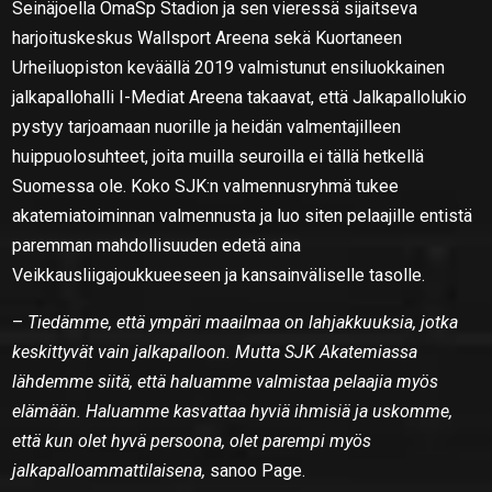
Seinäjoella OmaSp Stadion ja sen vieressä sijaitseva
harjoituskeskus Wallsport Areena sekä Kuortaneen
Urheiluopiston keväällä 2019 valmistunut ensiluokkainen
jalkapallohalli I-Mediat Areena takaavat, että Jalkapallolukio
pystyy tarjoamaan nuorille ja heidän valmentajilleen
huippuolosuhteet, joita muilla seuroilla ei tällä hetkellä
Suomessa ole. Koko SJK:n valmennusryhmä tukee
akatemiatoiminnan valmennusta ja luo siten pelaajille entistä
paremman mahdollisuuden edetä aina
Veikkausliigajoukkueeseen ja kansainväliselle tasolle.
–
Tiedämme, että ympäri maailmaa on lahjakkuuksia, jotka
keskittyvät vain jalkapalloon. Mutta SJK Akatemiassa
lähdemme siitä, että haluamme valmistaa pelaajia myös
elämään. Haluamme kasvattaa hyviä ihmisiä ja uskomme,
että kun olet hyvä persoona, olet parempi myös
jalkapalloammattilaisena,
sanoo Page.