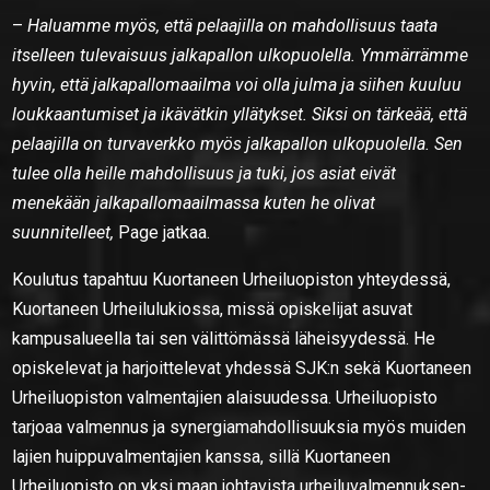
–
Haluamme myös, että pelaajilla on mahdollisuus taata
itselleen tulevaisuus jalkapallon ulkopuolella. Ymmärrämme
hyvin, että jalkapallomaailma voi olla julma ja siihen kuuluu
loukkaantumiset ja ikävätkin yllätykset. Siksi on tärkeää, että
pelaajilla on turvaverkko myös jalkapallon ulkopuolella. Sen
tulee olla heille mahdollisuus ja tuki, jos asiat eivät
menekään jalkapallomaailmassa kuten he olivat
suunnitelleet,
Page jatkaa.
Koulutus tapahtuu Kuortaneen Urheiluopiston yhteydessä,
Kuortaneen Urheilulukiossa, missä opiskelijat asuvat
kampusalueella tai sen välittömässä läheisyydessä. He
opiskelevat ja harjoittelevat yhdessä SJK:n sekä Kuortaneen
Urheiluopiston valmentajien alaisuudessa. Urheiluopisto
tarjoaa valmennus ja synergiamahdollisuuksia myös muiden
lajien huippuvalmentajien kanssa, sillä Kuortaneen
Urheiluopisto on yksi maan johtavista urheiluvalmennuksen-