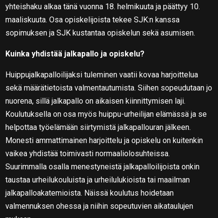
yhteishaku alkaa tänä vuonna 18. helmikuuta ja päättyy 10.
maaliskuuta. Osa opiskelijoista tekee SJK:n kanssa
sopimuksen ja SJK kustantaa opiskelun sekä asumisen.
Kuinka yhdistää jalkapallo ja opiskelu?
Huippujalkapalloilijaksi tuleminen vaatii kovaa harjoittelua
sekä määrätietoista valmentautumista. Siihen sopeudutaan jo
nuorena, sillä jalkapallo on aikaisen kiinnittymisen laji.
Koulutuksella on osa myös huippu-urheilijan elämässä ja se
helpottaa työelämään siirtymistä jalkapallouran jälkeen.
Monesti ammattimainen harjoittelu ja opiskelu on kuitenkin
vaikea yhdistää toimivasti normaaliolosuhteissa.
Suurimmalla osalla menestyneistä jalkapalloilijoista onkin
taustaa urheilukouluista ja urheilulukioista tai maailman
jalkapalloakatemioista. Näissä koulutus hoidetaan
valmennuksen ohessa ja niihin sopeutuvien aikataulujen