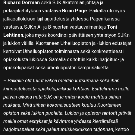
Richard Dorman
sekä SJK Akatemian johtaja ja
pelaajakehityksen vastaava
Brian Page
. Paikalla oli myös
jalkapallolukion lajiharjoittelusta yhdessä Pagen kanssa
vastaava, SJK:n A- ja B-nuorten vastuuvalmentaja
Toni
Lehtinen
, joka myös koordinoi päivittäisen yhteistyön SJK:n
ja lukion välillä. Kuortaneen Urheiluopiston ja -lukion edustajat
kertoivat Urheiluopiston toiminnasta sekä konkreettisesti
opiskelusta lukiossa. Samalla esiteltiin kaikki harjoitus- ja
opiskelupaikat sekä urheiluopiston kampusaluetta.
–
Paikalle olit tullut väkeä meidän kutsumana sekä ihan
kiinnostuksesta opiskelupaikkaa kohtaan. Esittelimme heille
päivän aikana mitä SJK on ja miten koulu mahtuu siihen
mukana. Mitä siihen kokonaisuuteen kuuluu Kuortaneen
opiston sekä lukion puolelta. Lukion ja opiston rehtorit pitivät
meille omat esitykset ja kävimme yhdessä kiertämässä
harjoituspaikat sekä palautumiskeskuksen tarjonnan
, kertoo