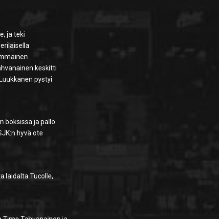
e, ja teki
erilaisella
nsimmäinen
ahvanainen keskitti
 Luukkanen pystyi
n boksissa ja pallo
 SJK:n hyvä ote
a laidalta Tucolle,
ua Timo Tahvanainen ja