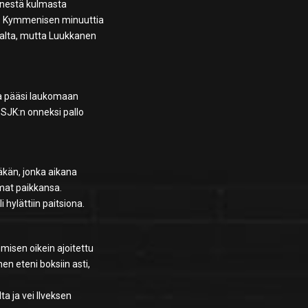
ienestä kulmasta
i. Kymmenisen minuuttia
jalta, mutta Luukkanen
ska pääsi laukomaan
 SJK:n onneksi pallo
kän, jonka aikana
omat paikkansa.
 hylättiin paitsiona.
misen oikein ajoitettu
n eteni boksiin asti,
ta ja vei Ilveksen