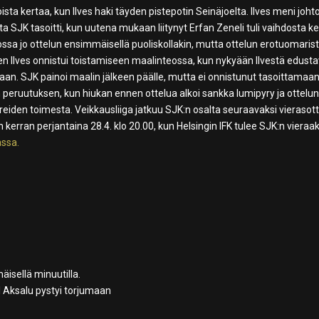
ta kertaa, kun Ilves haki täyden pistepotin Seinäjoelta. Ilves meni joht
a SJK tasoitti, kun uutena mukaan liitynyt Erfan Zeneli tuli vaihdosta ke
ossa jo ottelun ensimmäisellä puoliskollakin, mutta ottelun erotuomaris
en Ilves onnistui toistamiseen maalinteossa, kun nykyään Ilvestä edust
an. SJK painoi maalin jälkeen päälle, mutta ei onnistunut tasoittamaa
n peruutuksen, kun hiukan ennen ottelua alkoi sankka lumipyry ja ottelu
mareiden toimesta. Veikkausliiga jatkuu SJK:n osalta seuraavaksi vierasott
erran perjantaina 28.4. klo 20.00, kun Helsingin IFK tulee SJK:n vieraak
ssa.
äisellä minuutilla.
 Aksalu pystyi torjumaan