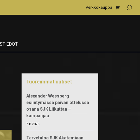
Verkkokauppa
STIEDOT
Tuoreimmat uutiset
Alexander Wessberg
esiintymässä päivän ottelussa
osana SJK Liikuttaa –
kampanjaa
7.8.2026
Tervetuloa SJK Akatemiaan