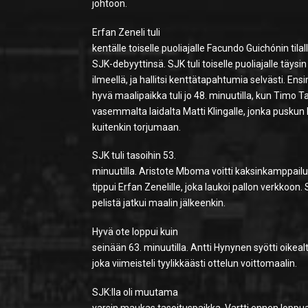
johtoon.
Erfan Zeneli tuli
kentälle toiselle puoliajalle Facundo Guichónin tilall
SJK-debyyttinsä. SJK tuli toiselle puoliajalle täysin 
ilmeellä, ja hallitsi kenttätapahtumia selvästi. E
hyvä maalipaikka tuli jo 48. minuutilla, kun Timo T
vasemmalta laidalta Matti Klingalle, jonka puskun
kuitenkin torjumaan.
SJK tuli tasoihin 53.
minuutilla. Aristote Mboma voitti kaksinkamppailu
tippui Erfan Zenelille, joka laukoi pallon verkkoon.
pelistä jatkui maalin jälkeenkin.
Hyvä ote loppui kuin
seinään 63. minuutilla. Antti Hynynen syötti oikealt
joka viimeisteli tyylikkäästi ottelun voittomaalin.
SJK:lla oli muutama
varsin maukas tasoituspaikka. Vartti ennen lopp