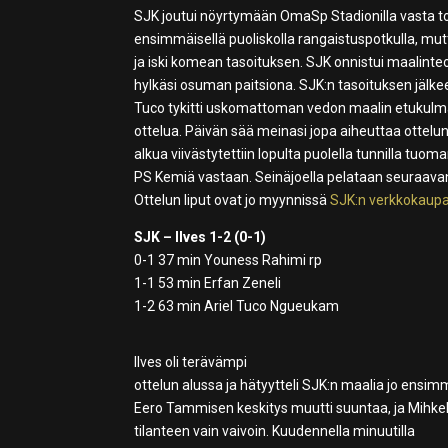
SJK joutui nöyrtymään OmaSp Stadionilla vasta tois
ensimmäisellä puoliskolla rangaistuspotkulla, mutt
ja iski komean tasoituksen. SJK onnistui maalinte
hylkäsi osuman paitsiona. SJK:n tasoituksen jälke
Tuco tykitti uskomattoman vedon maalin etukulma
ottelua. Päivän sää meinasi jopa aiheuttaa ottelu
alkua viivästytettiin lopulta puolella tunnilla tuo
PS Kemiä vastaan. Seinäjoella pelataan seuraavan k
Ottelun liput ovat jo myynnissä
SJK:n verkkokaupa
SJK – Ilves 1-2 (0-1)
0-1 37 min Youness Rahimi rp
1-1 53 min Erfan Zeneli
1-2 63 min Ariel Tuco Ngueukam
Ilves oli terävämpi
ottelun alussa ja hätyytteli SJK:n maalia jo ensimm
Eero Tammisen keskitys muutti suuntaa, ja Mihkel
tilanteen vain vaivoin. Kuudennella minuutilla