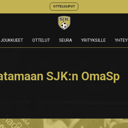
OTTELULIPUT
JOUKKUEET
OTTELUT
SEURA
YRITYKSILLE
YHTEY
kaatamaan SJK:n OmaSp