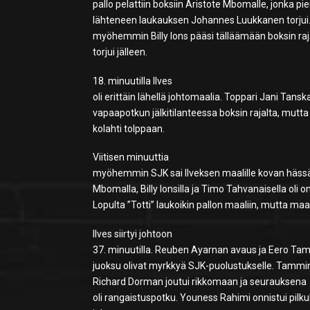
pallo pelattiin boksiin Aristote Mbomalle, jonka p
lähteneen laukauksen Johannes Luukkanen torju
myöhemmin Billy Ions pääsi tälläämään boksin ra
torjui jälleen.
18. minuutilla Ilves
oli erittäin lähellä johtomaalia. Toppari Jani Tan
vapaapotkun jälkitilanteessa boksin rajalta, mutta
kolahti tolppaan.
Viitisen minuuttia
myöhemmin SJK sai Ilveksen maalille kovan hässä
Mbomalla, Billy Ionsilla ja Timo Tahvanaisella oli 
Lopulta ”Totti” laukoikin pallon maaliin, mutta maali
Ilves siirtyi johtoon
37. minuutilla. Reuben Ayarnan avaus ja Eero Tam
juoksu olivat myrkkyä SJK-puolustukselle. Tammine
Richard Dorman joutui rikkomaan ja seurauksena
oli rangaistuspotku. Youness Rahimi onnistui pilkul