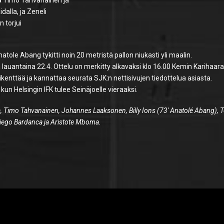
dalla, ja Zeneli
 torjui
natole Abang tykitti noin 20 metristä pallon niukasti yli maalin.
lauantaina 22.4. Ottelu on merkitty alkavaksi klo 16.00 Kemin Karihaar
likenttää ja kannattaa seurata SJK:n nettisivujen tiedottelua asiasta.
kun Helsingin IFK tulee Seinäjoelle vieraaksi.
a, Timo Tahvanainen, Johannes Laaksonen, Billy Ions (73′ Anatolé Abang),
 Diego Bardanca ja Aristote Mboma.