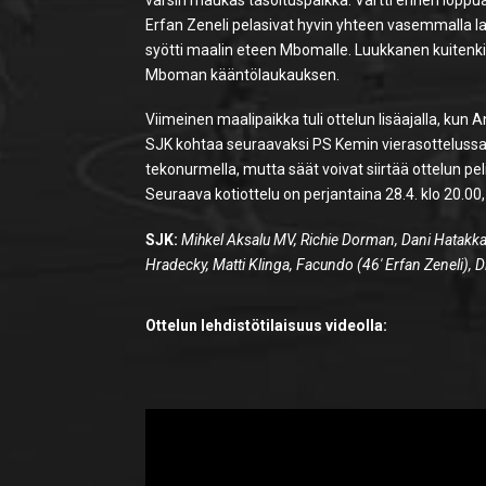
Erfan Zeneli pelasivat hyvin yhteen vasemmalla lai
syötti maalin eteen Mbomalle. Luukkanen kuitenkin
Mboman kääntölaukauksen.
Viimeinen maalipaikka tuli ottelun lisäajalla, kun A
SJK kohtaa seuraavaksi PS Kemin vierasottelussa 
tekonurmella, mutta säät voivat siirtää ottelun pe
Seuraava kotiottelu on perjantaina 28.4. klo 20.00, 
SJK:
Mihkel Aksalu MV, Richie Dorman, Dani Hatakk
Hradecky, Matti Klinga, Facundo (46′ Erfan Zeneli),
Ottelun lehdistötilaisuus videolla: