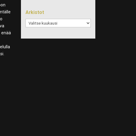
oon
Arkistot
ntälle
to
Arkistot
ava
n enää
n
elulla
si.