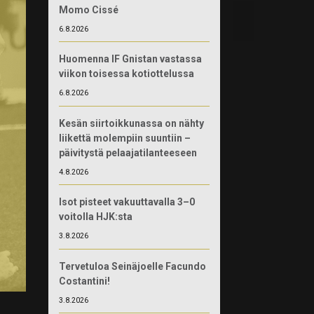
Momo Cissé
6.8.2026
Huomenna IF Gnistan vastassa
viikon toisessa kotiottelussa
6.8.2026
Kesän siirtoikkunassa on nähty
liikettä molempiin suuntiin –
päivitystä pelaajatilanteeseen
4.8.2026
Isot pisteet vakuuttavalla 3–0
voitolla HJK:sta
3.8.2026
Tervetuloa Seinäjoelle Facundo
Costantini!
3.8.2026