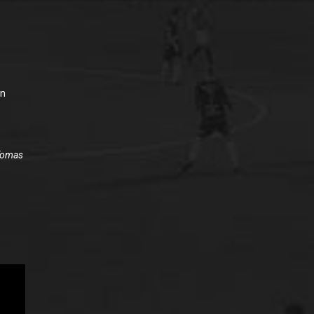
an
 Tomas