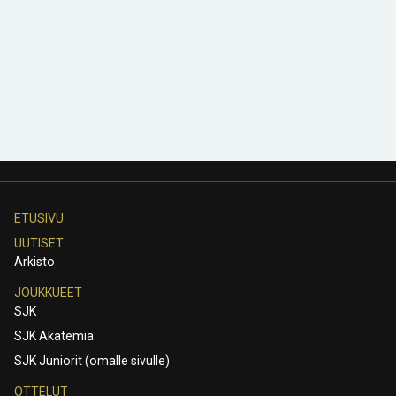
ETUSIVU
UUTISET
Arkisto
JOUKKUEET
SJK
SJK Akatemia
SJK Juniorit (omalle sivulle)
OTTELUT