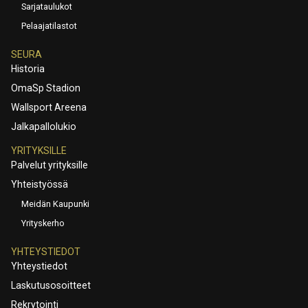
Sarjataulukot
Pelaajatilastot
SEURA
Historia
OmaSp Stadion
Wallsport Areena
Jalkapallolukio
YRITYKSILLE
Palvelut yrityksille
Yhteistyössä
Meidän Kaupunki
Yrityskerho
YHTEYSTIEDOT
Yhteystiedot
Laskutusosoitteet
Rekrytointi