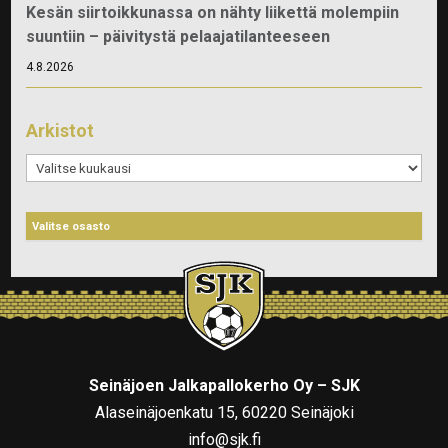
Kesän siirtoikkunassa on nähty liikettä molempiin
suuntiin – päivitystä pelaajatilanteeseen
4.8.2026
Arkistot
Arkistot
Seinäjoen Jalkapallokerho Oy – SJK
Alaseinäjoenkatu 15, 60220 Seinäjoki
info@sjk.fi