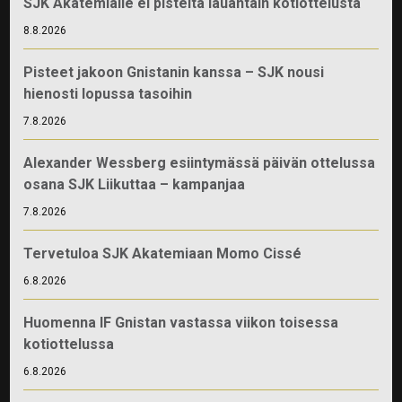
SJK Akatemialle ei pisteitä lauantain kotiottelusta
8.8.2026
Pisteet jakoon Gnistanin kanssa – SJK nousi
hienosti lopussa tasoihin
7.8.2026
Alexander Wessberg esiintymässä päivän ottelussa
osana SJK Liikuttaa – kampanjaa
7.8.2026
Tervetuloa SJK Akatemiaan Momo Cissé
6.8.2026
Huomenna IF Gnistan vastassa viikon toisessa
kotiottelussa
6.8.2026