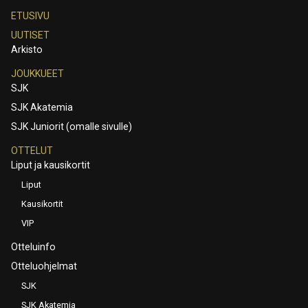
ETUSIVU
UUTISET
Arkisto
JOUKKUEET
SJK
SJK Akatemia
SJK Juniorit (omalle sivulle)
OTTELUT
Liput ja kausikortit
Liput
Kausikortit
VIP
Otteluinfo
Otteluohjelmat
SJK
SJK Akatemia