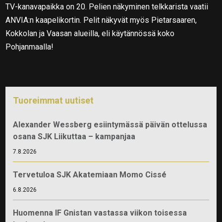
TV-kanavapaikka on 20. Pelien näkyminen telkkarista vaatii
ANVIA:n kaapelikortin. Pelit näkyvät myös Pietarsaaren,
Kokkolan ja Vaasan alueilla, eli käytännössä koko
Pohjanmaalla!
Tuoreimmat uutiset
Alexander Wessberg esiintymässä päivän ottelussa
osana SJK Liikuttaa – kampanjaa
7.8.2026
Tervetuloa SJK Akatemiaan Momo Cissé
6.8.2026
Huomenna IF Gnistan vastassa viikon toisessa