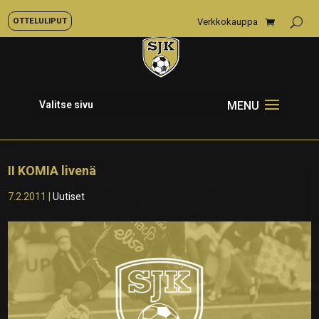
OTTELULIPUT
Verkkokauppa
Valitse sivu
II KOMIA livenä
7.2.2011
|
Uutiset