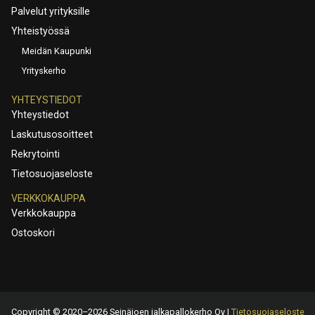
Palvelut yrityksille
Yhteistyössä
Meidän Kaupunki
Yrityskerho
YHTEYSTIEDOT
Yhteystiedot
Laskutusosoitteet
Rekrytointi
Tietosuojaseloste
VERKKOKAUPPA
Verkkokauppa
Ostoskori
Copyright © 2020–2026 Seinäjoen jalkapallokerho Oy |
Tietosuojaseloste