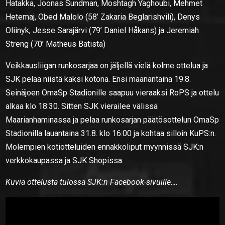
Hatakka, Joonas Sundman, Moshtagh Yaghoubi, Mehmet
Hetemaj, Obed Malolo (58’ Zakaria Beglarishvili), Denys
Oliinyk, Jesse Sarajärvi (79’ Daniel Håkans) ja Jeremiah
Streng (70’ Matheus Batista)
Veikkausliigan runkosarjaa on jäljellä vielä kolme ottelua ja
SJK pelaa niistä kaksi kotona. Ensi maanantaina 19.8.
Seinäjoen OmaSp Stadionille saapuu vieraaksi RoPS ja ottelu
alkaa klo 18:30. Sitten SJK vierailee välissä
Maarianhaminassa ja pelaa runkosarjan päätösottelun OmaSp
Stadionilla lauantaina 31.8. klo 16:00 ja kohtaa silloin KuPS:n.
Molempien kotiotteluiden ennakkoliput myynnissä SJK:n
verkkokaupassa ja SJK Shopissa.
Kuvia ottelusta tulossa SJK:n Facebook-sivuille….