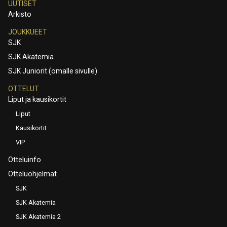
UUTISET
Arkisto
JOUKKUEET
SJK
SJK Akatemia
SJK Juniorit (omalle sivulle)
OTTELUT
Liput ja kausikortit
Liput
Kausikortit
VIP
Otteluinfo
Otteluohjelmat
SJK
SJK Akatemia
SJK Akatemia 2