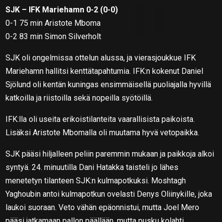
SJK – IFK Mariehamn 0-2 (0-0)
0-1 75 min Aristote Mboma
0-2 83 min Simon Silverholt
SJK oli ongelmissa ottelun alussa, ja vierasjoukkue IFK
Mariehamn hallitsi kenttätapahtumia. IFK:n kokenut Daniel
Sjölund oli kentän kuningas ensimmäisellä puoliajalla hyvillä
katkoilla ja riistoilla sekä nopeilla syötöillä.
IFK:lla oli useita erikoistilanteita vaarallisista paikoista.
Lisäksi Aristote Mbomalla oli muutama hyvä vetopaikka.
SJK pääsi hiljalleen peliin paremmin mukaan ja paikkoja alkoi
syntyä. 24. minuutilla Dani Hatakka taisteli jo lähes
menetetyn tilanteen SJK:n kulmapotkuksi. Moshtagh
Yaghoubin antoi kulmapotkun ovelasti Denys Oliinykille, joka
laukoi suoraan. Veto vähän epäonnistui, mutta Joel Mero
pääsi jatkamaan pallon päällään, mutta pusku kolahti