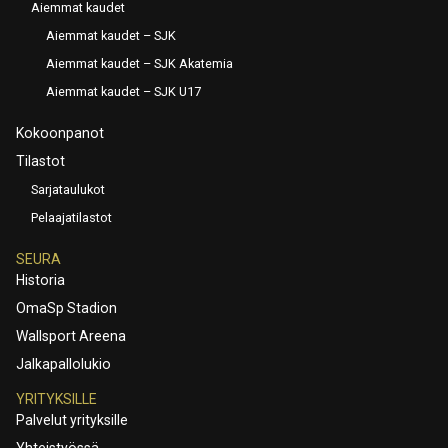
Aiemmat kaudet
Aiemmat kaudet – SJK
Aiemmat kaudet – SJK Akatemia
Aiemmat kaudet – SJK U17
Kokoonpanot
Tilastot
Sarjataulukot
Pelaajatilastot
SEURA
Historia
OmaSp Stadion
Wallsport Areena
Jalkapallolukio
YRITYKSILLE
Palvelut yrityksille
Yhteistyössä