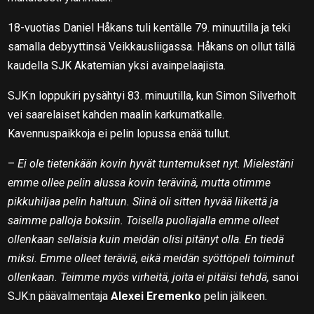
18-vuotias Daniel Håkans tuli kentälle 79. minuutilla ja teki
samalla debyyttinsä Veikkausliigassa. Håkans on ollut tällä
kaudella SJK Akatemian yksi avainpelaajista.
SJK:n loppukiri pysähtyi 83. minuutilla, kun Simon Silverholt
vei saarelaiset kahden maalin karkumatkalle.
Kavennuspaikkoja ei pelin lopussa enää tullut.
–
Ei ole tietenkään kovin hyvät tuntemukset nyt. Mielestäni
emme ollee pelin alussa kovin terävinä, mutta otimme
pikkuhiljaa pelin haltuun. Siinä oli sitten hyvää liikettä ja
saimme palloja boksiin. Toisella puoliajalla emme olleet
ollenkaan sellaisia kuin meidän olisi pitänyt olla. En tiedä
miksi. Emme olleet teräviä, eikä meidän syöttöpeli toiminut
ollenkaan. Teimme myös virheitä, joita ei pitäisi tehdä,
sanoi
SJK:n päävalmentaja
Alexei Eremenko
pelin jälkeen.