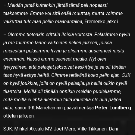
–
Meidän pitää kuitenkin jättää tämä peli nopeasti
taaksemme. Emme voi sitä enää muuttaa, mutta voimme
vaikuttaa tulevaan peliin maanantaina
, Eremenko jatkoi.
–
Olemme tietenkin erittäin iloisia voitosta. Pelasimme hyvin
ja me tulimme tänne vaikeiden pelien jälkeen, joissa
mielestäni pelasimme hyvin ja olisimme ansainneet niistä
enemmän. Niissä emme saaneet maalia. Nyt olen
tyytyväinen, että pelaajat jaksoivat keskittyä ja se oli tänään
taas hyvä esitys heiltä. Olimme terävänä koko pelin ajan. SJK
on hyvä joukkue, jolla on hyviä pelaajia, ja heillä olikin hyviä
tilanteita. Meillä oli tänään onnikin meidän puolellamme,
mitä meillä ei ehkä aiemmin tällä kaudella ole niin paljoa
ollut,
sanoi IFK Mariehamnin päävalmentaja
Peter Lundberg
ottelun jälkeen.
SJK: Mihkel Aksalu MV, Joel Mero, Ville Tikkanen, Dani