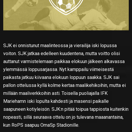
SJK ei onnistunut maalinteossa ja vierailija iski lopussa
voiton. SJK jatkaa edelleen kuudentena, mutta voitto olisi
auttanut varmistelemaan paikkaa elokuun jälkeen alkavassa
ylemmässä loppusarjassa. Nyt kamppailu viimeisestä
paikasta jatkuu kiivaana elokuun loppuun saakka. SJK sai
pallon ottelussa kyllä kolme kertaa maalikehikoihin, mutta ei
millään maaliverkkoihin asti. Toisella puoliajalla IFK
Mariehamn iski lopulta kahdesti ja masensi paikalle
saapuneen kotiyleisön. SJK:n pitää toipua tappiosta kuitenkin
nopeasti, sillä seuraava ottelu on jo tulevana maaanantaina,
kun RoPS saapuu OmaSp Stadionille.