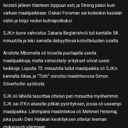
taisteli jälleen tilanteen loppuun asti, ja Streng pääsi kuin
varkain maalipaikkaan. Oskari Forsman sai kuitenkin käsiään
väliin ja torjui vedon kulmapotkuksi.
SJK:n tuore vahvistus Zakaria Beglarishvili tuli kentälle 58.
minuutilla ja teki samalla debyyttinsä kotiotteluiden osalta.
Aristote Mbomalla oli toisella puoliajalla useita
maalipaikkoja, mutta viimeistely-yritykset olivat usein
heikkoja. Lopulta 75. minuutilla tullut maalipaikka oli SJK:n
kannalta liikaa, ja ”Totti” onnistui maalinteossa Simon
Silverholtin syötöstä.
SJK oli lähellä tasoittaa ottelun pari minuuttia myöhemmin.
SJK sai IFK:n alueelle pitkän pyörityksen, jossa oli useampi
maalipaikka. Lähimpänä maalintekoa oli Mehmet Hetemaj,
joka puski Dani Hatakan keskityksen ottelun teeman
mukaisesti ylärimaan.