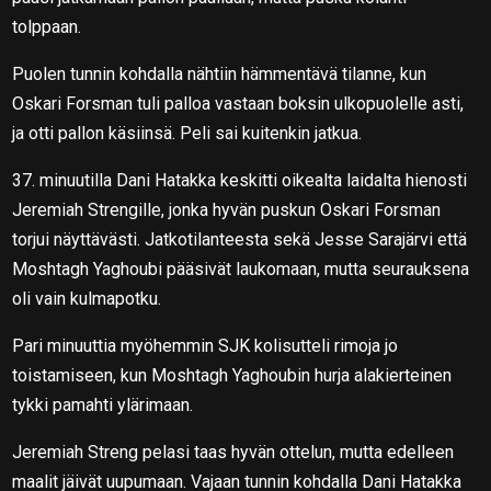
tolppaan.
Puolen tunnin kohdalla nähtiin hämmentävä tilanne, kun
Oskari Forsman tuli palloa vastaan boksin ulkopuolelle asti,
ja otti pallon käsiinsä. Peli sai kuitenkin jatkua.
37. minuutilla Dani Hatakka keskitti oikealta laidalta hienosti
Jeremiah Strengille, jonka hyvän puskun Oskari Forsman
torjui näyttävästi. Jatkotilanteesta sekä Jesse Sarajärvi että
Moshtagh Yaghoubi pääsivät laukomaan, mutta seurauksena
oli vain kulmapotku.
Pari minuuttia myöhemmin SJK kolisutteli rimoja jo
toistamiseen, kun Moshtagh Yaghoubin hurja alakierteinen
tykki pamahti ylärimaan.
Jeremiah Streng pelasi taas hyvän ottelun, mutta edelleen
maalit jäivät uupumaan. Vajaan tunnin kohdalla Dani Hatakka