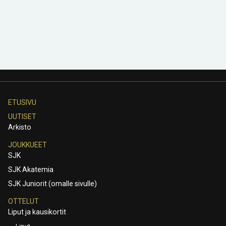
ETUSIVU
UUTISET
Arkisto
JOUKKUEET
SJK
SJK Akatemia
SJK Juniorit (omalle sivulle)
OTTELUT
Liput ja kausikortit