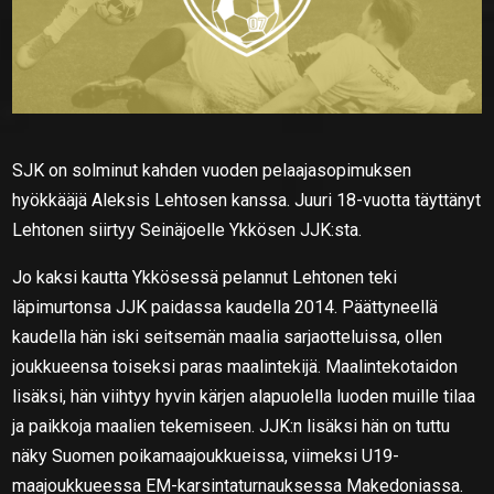
SJK on solminut kahden vuoden pelaajasopimuksen
hyökkääjä Aleksis Lehtosen kanssa. Juuri 18-vuotta täyttänyt
Lehtonen siirtyy Seinäjoelle Ykkösen JJK:sta.
Jo kaksi kautta Ykkösessä pelannut Lehtonen teki
läpimurtonsa JJK paidassa kaudella 2014. Päättyneellä
kaudella hän iski seitsemän maalia sarjaotteluissa, ollen
joukkueensa toiseksi paras maalintekijä. Maalintekotaidon
lisäksi, hän viihtyy hyvin kärjen alapuolella luoden muille tilaa
ja paikkoja maalien tekemiseen. JJK:n lisäksi hän on tuttu
näky Suomen poikamaajoukkueissa, viimeksi U19-
maajoukkueessa EM-karsintaturnauksessa Makedoniassa.