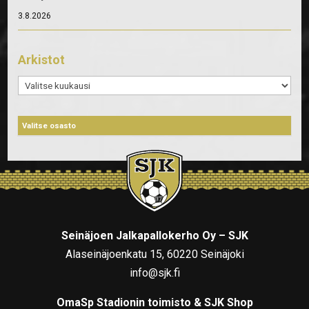
3.8.2026
Arkistot
Arkistot
Seinäjoen Jalkapallokerho Oy – SJK
Alaseinäjoenkatu 15, 60220 Seinäjoki
info@sjk.fi
OmaSp Stadionin toimisto & SJK Shop