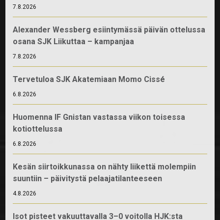
7.8.2026
Alexander Wessberg esiintymässä päivän ottelussa
osana SJK Liikuttaa – kampanjaa
7.8.2026
Tervetuloa SJK Akatemiaan Momo Cissé
6.8.2026
Huomenna IF Gnistan vastassa viikon toisessa
kotiottelussa
6.8.2026
Kesän siirtoikkunassa on nähty liikettä molempiin
suuntiin – päivitystä pelaajatilanteeseen
4.8.2026
Isot pisteet vakuuttavalla 3–0 voitolla HJK:sta