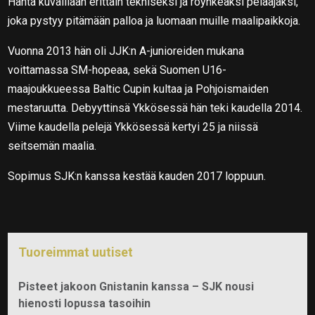
Häntä kuvaillaan erittäin tekniseksi ja röyhkeäksi pelaajaksi,
joka pystyy pitämään palloa ja luomaan muille maalipaikkoja.
Vuonna 2013 hän oli JJK:n A-junioreiden mukana
voittamassa SM-hopeaa, sekä Suomen U16-
maajoukkueessa Baltic Cupin kultaa ja Pohjoismaiden
mestaruutta. Debyyttinsä Ykkösessä hän teki kaudella 2014.
Viime kaudella pelejä Ykkösessä kertyi 25 ja niissä
seitsemän maalia.
Sopimus SJK:n kanssa kestää kauden 2017 loppuun.
Tuoreimmat uutiset
Pisteet jakoon Gnistanin kanssa – SJK nousi
hienosti lopussa tasoihin