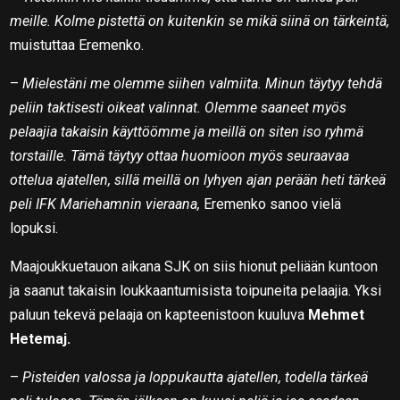
meille. Kolme pistettä on kuitenkin se mikä siinä on tärkeintä,
muistuttaa Eremenko.
–
Mielestäni me olemme siihen valmiita. Minun täytyy tehdä
peliin taktisesti oikeat valinnat. Olemme saaneet myös
pelaajia takaisin käyttöömme ja meillä on siten iso ryhmä
torstaille. Tämä täytyy ottaa huomioon myös seuraavaa
ottelua ajatellen, sillä meillä on lyhyen ajan perään heti tärkeä
peli IFK Mariehamnin vieraana,
Eremenko sanoo vielä
lopuksi.
Maajoukkuetauon aikana SJK on siis hionut peliään kuntoon
ja saanut takaisin loukkaantumisista toipuneita pelaajia. Yksi
paluun tekevä pelaaja on kapteenistoon kuuluva
Mehmet
Hetemaj.
–
Pisteiden valossa ja loppukautta ajatellen, todella tärkeä