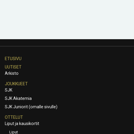
ETUSIVU
UUTISET
Arkisto
JOUKKUEET
SJK
SJK Akatemia
SJK Juniorit (omalle sivulle)
OTTELUT
Liput ja kausikortit
Liput