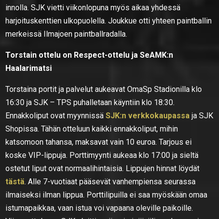
innolla. SJK vietti viikonlopuna myös aikaa yhdessä
harjoituskenttien ulkopuolella. Joukkue otti yhteen paintballin
merkeissä Ilmajoen paintballradalla.
Torstain ottelu on Respect-ottelu ja SeAMK:n
Haalarimatsi
Torstaina portit ja palvelut aukeavat OmaSp Stadionilla klo
16:30 ja SJK – TPS puhalletaan käyntiin klo 18:30.
Ennakkoliput ovat myynnissä
SJK:n verkkokaupassa
ja SJK
Shopissa. Tähän otteluun kaikki ennakkoliput, mihin
katsomoon tahansa, maksavat vain 10 euroa. Tarjous ei
koske VIP-lippuja. Porttimyynti aukeaa klo 17:00 ja sieltä
ostetut liput ovat normaalihintaisia. Lippujen hinnat löydät
tästä
. Alle 7-vuotiaat pääsevät vanhempiensa seurassa
ilmaiseksi ilman lippua. Porttilipuilla ei saa myöskään omaa
istumapaikkaa, vaan istua voi vapaana oleville paikoille.