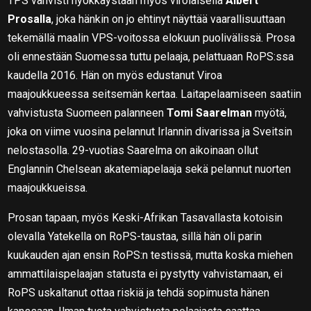
TPS vahvisti hyökkäystään myös virolaisella
Albert
Prosalla
, joka hänkin on jo ehtinyt näyttää vaarallisuuttaan
tekemällä maalin VPS-voitossa elokuun puolivälissä. Prosa
oli ennestään Suomessa tuttu pelaaja, pelattuaan RoPS:ssa
kaudella 2016. Hän on myös edustanut Viroa
maajoukkueessa seitsemän kertaa. Laitapelaamiseen saatiin
vahvistusta Suomeen palanneen
Tomi Saarelman
myötä,
joka on viime vuosina pelannut Irlannin divarissa ja Sveitsin
nelostasolla. 29-vuotias Saarelma on aikoinaan ollut
Englannin Chelsean akatemiapelaaja sekä pelannut nuorten
maajoukkueissa.
Prosan tapaan, myös Keski-Afrikan Tasavallasta kotoisin
olevalla Yatekella on RoPS-taustaa, sillä hän oli parin
kuukauden ajan ensin RoPS:n testissä, mutta koska miehen
ammattilaispelaajan statusta ei pystytty vahvistamaan, ei
RoPS uskaltanut ottaa riskiä ja tehdä sopimusta hänen