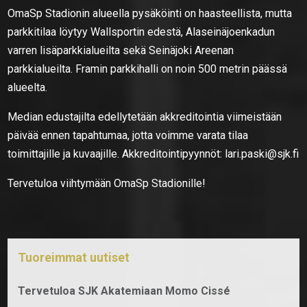
OmaSp Stadionin alueella pysäköinti on haasteellista, mutta
parkkitilaa löytyy Wallsportin edestä, Alaseinäjoenkadun
varren lisäparkkialueilta sekä Seinäjoki Areenan
parkkialueilta. Framin parkkihalli on noin 500 metrin päässä
alueelta.
Median edustajilta edellytetään akkreditointia viimeistään
päivää ennen tapahtumaa, jotta voimme varata tilaa
toimittajille ja kuvaajille. Akkreditointipyynnöt: lari.paski@sjk.fi
Tervetuloa viihtymään OmaSp Stadionille!
Tuoreimmat uutiset
Tervetuloa SJK Akatemiaan Momo Cissé