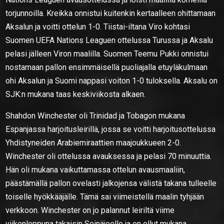
torjunnoilla. Kreikka onnistui kuitenkin kertaalleen ohittamaan
Aksalun ja voitti ottelun 1-0. Tiistai-iltana Viro kohtasi
Suomen UEFA Nations Leaguen ottelussa Turussa ja Aksalu
pelasi jälleen Viron maalilla. Suomen Teemu Pukki onnistui
nostamaan pallon ensimmäisellä puoliajalla etuyläkulmaan
ohi Aksalun ja Suomi nappasi voiton 1-0 tuloksella. Aksalu on
SJK:n mukana taas keskiviikosta alkaen.
Shahdon Winchester oli Trinidad ja Tobagon mukana
Espanjassa harjoitusleirillä, jossa se voitti harjoitusottelussa
Yhdistyneiden Arabiemiraattien maajoukkueen 2-0.
Winchester oli ottelussa avauksessa ja pelasi 70 minuuttia.
Hän oli mukana vaikuttamassa ottelun avausmaaliin,
päästämällä pallon ovelasti jalkojensa välistä takana tulleelle
toiselle hyökkääjälle. Tämä sai viimeistellä maalin tyhjään
verkkoon. Winchester on jo palannut leiriltä viime
viikonloppuna takaisin Seinäjoelle ja on ollut mukana