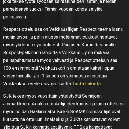
joka tekee työtä syöpään sairastuneiden lasten ja heidän
perheidensä vuoksi. Tämän vuoden kohde selviää
pelipäivänä.
Respect-otteluissa on Veikkausliigan Respect-teema läsnä
monin tavoin ja pelin alussa molemmat joukkuet nostavat
myös yhdessä symbolisesti Punaisen Kortin Rasismille.
Respect-palkinnon lahjoittaja Veikkaus Oy on mukana
pelitapahtumassa myös vahvasti ja Respect otteluun saa
100 ensimmäistä Veikkauskortin omistajaa kaksi lippua
yhden hinnalla. 2 in 1 tarjous on voimassa ainoastaan
Veikkauksen verkkosivujen kautta,
tästä linkistä.
SJK tekee myös vuosittain yhteistyötä Seinäjoen
ammattikorkeakoulun opiskelijoiden kanssa ja tämä ottelu on
myös heidän Haalarimatsi. Kaikki SeAMK:n opiskelijat ovat
kutsuttuina otteluun ilmaiseksi ja SJK:ta kannattavat voivat
sijoittua SJK:n kannattajapäätyyn ja TPS:aa kannattavat