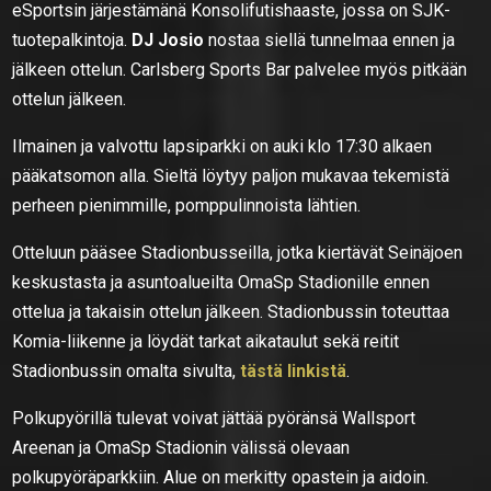
eSportsin järjestämänä Konsolifutishaaste, jossa on SJK-
tuotepalkintoja.
DJ Josio
nostaa siellä tunnelmaa ennen ja
jälkeen ottelun. Carlsberg Sports Bar palvelee myös pitkään
ottelun jälkeen.
Ilmainen ja valvottu lapsiparkki on auki klo 17:30 alkaen
pääkatsomon alla. Sieltä löytyy paljon mukavaa tekemistä
perheen pienimmille, pomppulinnoista lähtien.
Otteluun pääsee Stadionbusseilla, jotka kiertävät Seinäjoen
keskustasta ja asuntoalueilta OmaSp Stadionille ennen
ottelua ja takaisin ottelun jälkeen. Stadionbussin toteuttaa
Komia-liikenne ja löydät tarkat aikataulut sekä reitit
Stadionbussin omalta sivulta,
tästä linkistä
.
Polkupyörillä tulevat voivat jättää pyöränsä Wallsport
Areenan ja OmaSp Stadionin välissä olevaan
polkupyöräparkkiin. Alue on merkitty opastein ja aidoin.