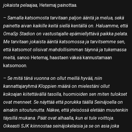
jokaista pelaajaa,
Hetemaj painottaa.
–
Samalla katsomosta tarvitaan paljon ääntä ja melua, sekä
painetta aivan kaikille keitä siellä kentällä on. Haluamme, että
OmaSp Stadion on vastustajalle epämiellyttävä paikka pelata.
Me tarvitaan jokaista ääntä katsomossa ja tarvitsemme sen,
että katsomot olisivat mahdollisimman täynnä ja tukemassa
meitä,
sanoo Hetemaj, haastaen väkeä kannustamaan
katsomoon.
–
Se mitä tänä vuonna on ollut meillä hyvää, niin
kannattajaryhmä Kloppien määrä on mielestäni ollut
kokoajan kiitettävällä tasolla, huomioiden sen miten tulokset
ovat menneet. Se näyttää että porukka täällä Seinäjoella on
ainakin sitoutunutta. Näkee, että yleisössä eletään muutenkin
täysillä mukana. Päät ovat alhaalla, kun ei tule voittoja.
Oikeasti SJK kiinnostaa seinäjokelaisia ja se on asia joka