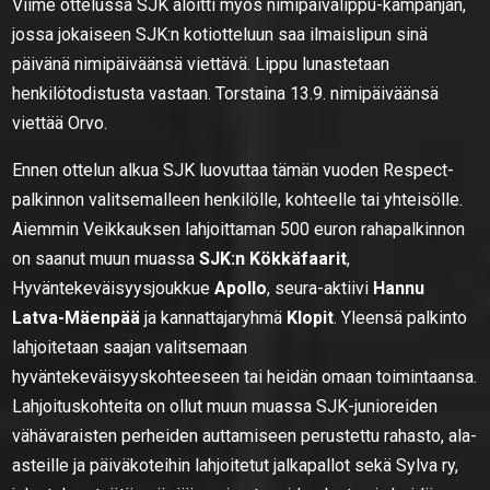
Viime ottelussa SJK aloitti myös nimipäivälippu-kampanjan,
jossa jokaiseen SJK:n kotiotteluun saa ilmaislipun sinä
päivänä nimipäiväänsä viettävä. Lippu lunastetaan
henkilötodistusta vastaan. Torstaina 13.9. nimipäiväänsä
viettää Orvo.
Ennen ottelun alkua SJK luovuttaa tämän vuoden Respect-
palkinnon valitsemalleen henkilölle, kohteelle tai yhteisölle.
Aiemmin Veikkauksen lahjoittaman 500 euron rahapalkinnon
on saanut muun muassa
SJK:n Kökkäfaarit
,
Hyväntekeväisyysjoukkue
Apollo
, seura-aktiivi
Hannu
Latva-Mäenpää
ja kannattajaryhmä
Klopit
. Yleensä palkinto
lahjoitetaan saajan valitsemaan
hyväntekeväisyyskohteeseen tai heidän omaan toimintaansa.
Lahjoituskohteita on ollut muun muassa SJK-junioreiden
vähävaraisten perheiden auttamiseen perustettu rahasto, ala-
asteille ja päiväkoteihin lahjoitetut jalkapallot sekä Sylva ry,