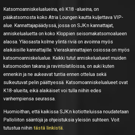
Katsomoanniskelualueina, eli K18 -alueina, on
pääkatsomosta koko Atria Loungen kautta kuljettava VIP-
alue. Kannattajapäädyssä, jossa on SJK:n kannattajat,
anniskelualuetta on koko Kloppien seisomakatsomoalueen
alaosa. Yläosasta kolme ylintä riviä on avoinna myös
alaikäisille kannattajille. Vieraskannattajien osiossa on myös
katsomoanniskelualue. Kaikki tutut anniskelualueet muiden
katsomoiden takana ja ravintolatiloissa, on auki kuten
ennenkin ja ne aukeavat tuntia ennen ottelua sekä
sulkeutuvat pelin päättyessä. Katsomoanniskelualueet ovat
K18-alueita, eikä alaikäiset voi tulla niihin edes
vanhempiensa seurassa.
Huomioithan, että kaikissa SJK:n kotiotteluissa noudatetaan
Palloliiton sääntöjä ja ohjeistuksia yleisön suhteen. Voit
tutustua niihin
tästä linkistä
.