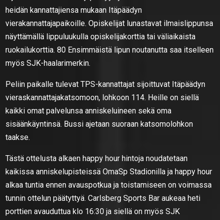
heidän kannattajiensa mukaan Itäpäädyn
vierakannattajapaikoille. Opiskelijat lunastavat ilmaislippunsa
näyttämällä lippuluukulla opiskelijakorttia tai väliaikaista
ruokailukorttia. 80 Ensimmäistä lipun noutanutta saa itselleen
myös SJK-haalarimerkin.
Peliin paikalle tulevat TPS-kannattajat sijoittuvat Itäpäädyn
vieraskannattajakatsomoon, lohkoon 114. Heille on siellä
kaikki omat palvelunsa anniskeluineen sekä oma
sisäänkäyntinsä. Bussi ajetaan suoraan katsomolohkon
taakse.
Tästä ottelusta alkaen happy hour hintoja noudatetaan
kaikissa anniskelupisteissä OmaSp Stadionilla ja happy hour
alkaa tuntia ennen avauspotkua ja toistamiseen on voimassa
tunnin ottelun päätyttyä. Carlsberg Sports Bar aukeaa heti
porttien avauduttua klo 16:30 ja siellä on myös SJK