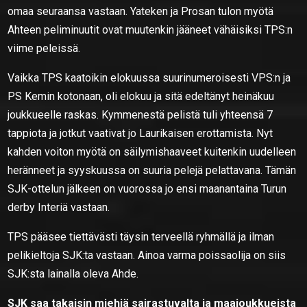
omaa seuraansa vastaan. Yateken ja Prosan tulon myötä
Ahteen peliminuutit ovat muutenkin jääneet vähäisiksi TPS:n
viime peleissä.
Vaikka TPS kaatoikin elokuussa suurinumeroisesti VPS:n ja
PS Kemin kotonaan, oli elokuu ja sitä edeltänyt heinäkuu
joukkueelle raskas. Kymmenestä pelistä tuli yhteensä 7
tappiota ja jotkut vaativat jo Laurikaisen erottamista. Nyt
kahden voiton myötä on säilymishaaveet kuitenkin uudelleen
heränneet ja syyskuussa on suuria pelejä pelattavana. Tämän
SJK-ottelun jälkeen on vuorossa jo ensi maanantaina Turun
derby Interiä vastaan.
TPS pääsee tiettävästi täysin terveellä ryhmällä ja ilman
pelikieltoja SJK:ta vastaan. Ainoa varma poissaolija on siis
SJK:sta lainalla oleva Ahde.
SJK saa takaisin miehiä sairastuvalta ja maajoukkueista