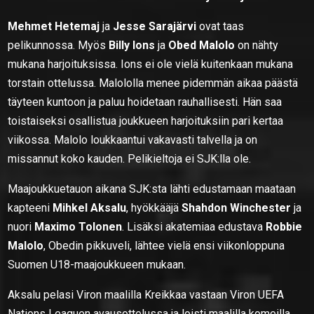
Mehmet Hetemaj
ja
Jesse Sarajärvi
ovat taas
pelikunnossa. Myös
Billy Ions
ja
Obed Malolo
on nähty
mukana harjoituksissa. Ions ei ole vielä kuitenkaan mukana
torstain ottelussa. Malololla menee pidemmän aikaa päästä
täyteen kuntoon ja paluu hoidetaan rauhallisesti. Hän saa
toistaiseksi osallistua joukkueen harjoituksiin pari kertaa
viikossa. Malolo loukkaantui vakavasti talvella ja on
missannut koko kauden. Pelikieltoja ei SJK:lla ole.
Maajoukkuetauon aikana SJK:sta lähti edustamaan maataan
kapteeni
Mihkel Aksalu
, hyökkääjä
Shahdon Winchester
ja
nuori
Maximo Tolonen
. Lisäksi akatemiaa edustava
Robbie
Malolo
, Obedin pikkuveli, lähtee vielä ensi viikonloppuna
Suomen U18-maajoukkueen mukaan.
Aksalu pelasi Viron maalilla Kreikkaa vastaan Viron UEFA
Nations Leaguen avausottelussa ja loisti maalilla komeilla