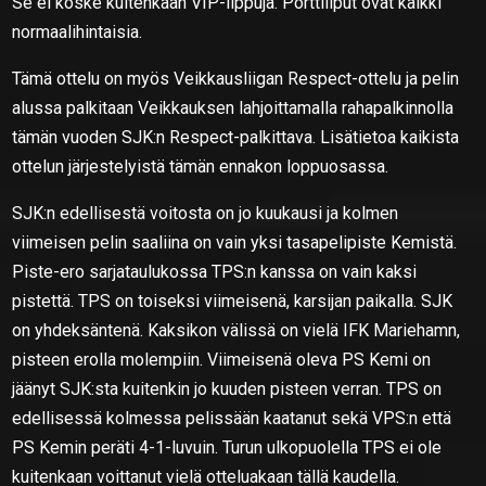
Se ei koske kuitenkaan VIP-lippuja. Porttiliput ovat kaikki
normaalihintaisia.
Tämä ottelu on myös Veikkausliigan Respect-ottelu ja pelin
alussa palkitaan Veikkauksen lahjoittamalla rahapalkinnolla
tämän vuoden SJK:n Respect-palkittava. Lisätietoa kaikista
ottelun järjestelyistä tämän ennakon loppuosassa.
SJK:n edellisestä voitosta on jo kuukausi ja kolmen
viimeisen pelin saaliina on vain yksi tasapelipiste Kemistä.
Piste-ero sarjataulukossa TPS:n kanssa on vain kaksi
pistettä. TPS on toiseksi viimeisenä, karsijan paikalla. SJK
on yhdeksäntenä. Kaksikon välissä on vielä IFK Mariehamn,
pisteen erolla molempiin. Viimeisenä oleva PS Kemi on
jäänyt SJK:sta kuitenkin jo kuuden pisteen verran. TPS on
edellisessä kolmessa pelissään kaatanut sekä VPS:n että
PS Kemin peräti 4-1-luvuin. Turun ulkopuolella TPS ei ole
kuitenkaan voittanut vielä otteluakaan tällä kaudella.