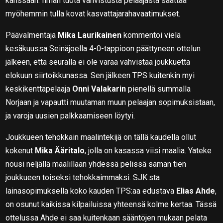
kanssaan. Ilman tuota vahvistusta pelaajasta saattaa
myöhemmin tulla kovat kasvattajarahavaatimukset.
Päävalmentaja
Mika Laurikainen
kommentoi vielä
kesäkuussa Seinäjoella 4-0-tappioon päättyneen ottelun
jälkeen, että seuralla ei ole varaa vahvistaa joukkuetta
elokuun siirtoikkunassa. Sen jälkeen TPS kuitenkin myi
keskikenttäpelaaja
Onni Valakarin
pienellä summalla
Norjaan ja vapautti muutaman muun pelaajan sopimuksistaan,
ja varoja uusien palkkaamiseen löytyi.
Joukkueen tehokkain maalintekijä on tällä kaudella ollut
kokenut
Mika Ääritalo
, jolla on kasassa viisi maalia. Yateke
nousi neljällä maalillaan yhdessä pelissä saman tien
joukkueen toiseksi tehokkaimmaksi. SJK:sta
lainasopimuksella koko kauden TPS:aa edustava
Elias Ahde
,
on osunut kaikissa kilpailuissa yhteensä kolme kertaa. Tässä
ottelussa Ahde ei saa kuitenkaan sääntöjen mukaan pelata