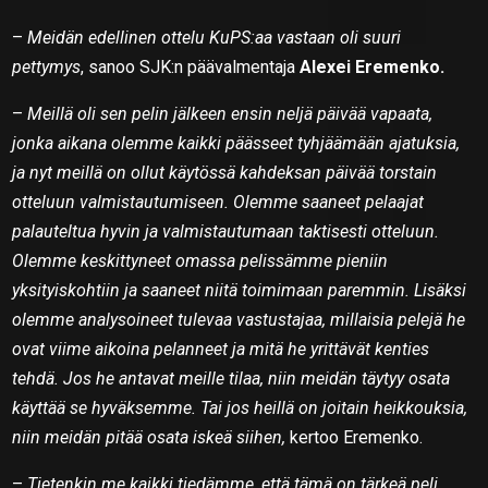
–
Meidän edellinen ottelu KuPS:aa vastaan oli suuri
pettymys
, sanoo SJK:n päävalmentaja
Alexei Eremenko.
–
Meillä oli sen pelin jälkeen ensin neljä päivää vapaata,
jonka aikana olemme kaikki päässeet tyhjäämään ajatuksia,
ja nyt meillä on ollut käytössä kahdeksan päivää torstain
otteluun valmistautumiseen. Olemme saaneet pelaajat
palauteltua hyvin ja valmistautumaan taktisesti otteluun.
Olemme keskittyneet omassa pelissämme pieniin
yksityiskohtiin ja saaneet niitä toimimaan paremmin. Lisäksi
olemme analysoineet tulevaa vastustajaa, millaisia pelejä he
ovat viime aikoina pelanneet ja mitä he yrittävät kenties
tehdä. Jos he antavat meille tilaa, niin meidän täytyy osata
käyttää se hyväksemme. Tai jos heillä on joitain heikkouksia,
niin meidän pitää osata iskeä siihen,
kertoo Eremenko.
–
Tietenkin me kaikki tiedämme, että tämä on tärkeä peli