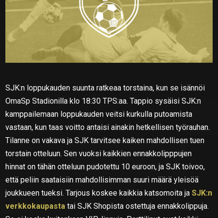
SJK:n loppukauden suunta ratkeaa torstaina, kun se isännöi
OmaSp Stadionilla klo 18:30 TPS:aa. Tappio sysäisi SJK:n
kamppailemaan loppukauden veitsi kurkulla putoamista
vastaan, kun taas voitto antaisi ainakin hetkellisen työrauhan.
Tilanne on vakava ja SJK tarvitsee kaiken mahdollisen tuen
torstain otteluun. Sen vuoksi kaikkien ennakkolipppujen
hinnat on tähän otteluun pudotettu 10 euroon, ja SJK toivoo,
että peliin saataisiin mahdollisimman suuri määrä yleisöä
joukkueen tueksi. Tarjous koskee kaikkia katsomoita ja
SJK:n
verkkokaupasta
tai SJK Shopista ostettuja ennakkolippuja.