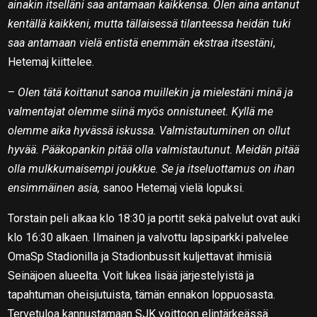
ainakin itselläni saa antamaan kaikkensa. Olen aina antanut
kentällä kaikkeni, mutta tällaisessä tilanteessa heidän tuki
saa antamaan vielä entistä enemmän ekstraa itsestäni
,
Hetemaj kiittelee.
–
Olen tätä koittanut sanoa muillekin ja mielestäni minä ja
valmentajat olemme siinä myös onnistuneet. Kyllä me
olemme aika hyvässä iskussa. Valmistautuminen on ollut
hyvää. Pääkopankin pitää olla valmistautunut. Meidän pitää
olla mulkkumaisempi joukkue. Se ja itseluottamus on ihan
ensimmäinen asia,
sanoo Hetemaj vielä lopuksi.
Torstain peli alkaa klo 18:30 ja portit sekä palvelut ovat auki
klo 16:30 alkaen. Ilmainen ja valvottu lapsiparkki palvelee
OmaSp Stadionilla ja Stadionbussit kuljettavat ihmisiä
Seinäjoen alueelta. Voit lukea lisää järjestelyistä ja
tapahtuman oheisjutuista, tämän ennakon loppuosasta.
Tervetuloa kannustamaan SJK voittoon elintärkeässä