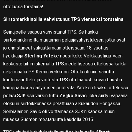
ottelussa torstaina!
Siirtomarkkinoilla vahvistunut TPS vieraaksi torstaina
Seinäjoelle saapuu vahvistunut TPS. Se hankki
siirtomarkkinoilta muutaman pelaajavahvistuksen, jotka ovat
jo onnistuneet vakuuttamaan otteissaan. 18-vuotias
hyökkääjä
Sterling Yateke
nousi koko Veikkausliiga-väen
keskusteluihin iskemällä TPS:n edellisessä ottelussa kaikki
neljä maalia PS Kemin verkkoon. Ottelu oli niin sanottu
kuolemanottelu, ja voitosta TPS otti taatusti kovan buustin
kamppailussa säilymisen puolesta. Yateken lisäksi ottelussa
pelasi SJK:ssa varsin tuttu
Zeljko Savic
, joka siirtyi vapaana
elokuun siirtoikkunassa pelattuaan alkukauden Hongassa.
Serbialainen Savic oli voittamassa SJK:n kanssa muun
muassa Suomen mestaruutta kaudella 2015.