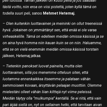
peli tulossa. Tämän jälkeen on kuusi peliä ja jos saadaan
tästä voitto, niin eroa on viisi pistettä, joten kyllä tämä on
todella suuri peli
, sanoo
Mehmet Hetemaj.
–
Olen kuitenkin luottavainen ja meininki on ollut treeneissä
hyvä. Jokainen on ymmärtänyt sen, että enää ei ole varaa
virheaskelille. Tämä on edelleen meidän omissa käsissä ja se
on aina hyvä homma niin kauan kuin se on niin. Haluamme,
että se on vielä enemmän meidän omissa käsissä torstain
jälkeen,
Hetemaj jatkaa.
–
Tietenkin panokset luovat paineita, mutta olen
luottavainen, sillä jos menemme otteluun siten, että
luotamme ennenkaikkea itseemme ja palataan vähän
semmoiseen kovaan, ärsyttävän pelaajan muottiin. Olemme
mielestäni olleet vähän liian kilttejä nyt viime peleissä.
Meidän täytyy olla ”mulkumpia” kentällä. Se ei riitä, että vain
pari äijää siellä on, nyt on sellainen hetki, että tarvitaan aivan