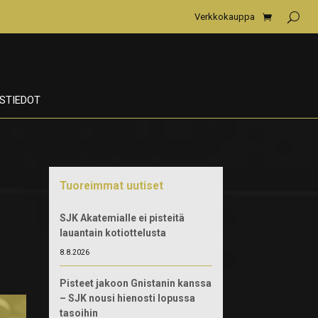
Verkkokauppa
STIEDOT
Tuoreimmat uutiset
SJK Akatemialle ei pisteitä
lauantain kotiottelusta
8.8.2026
Pisteet jakoon Gnistanin kanssa
– SJK nousi hienosti lopussa
tasoihin