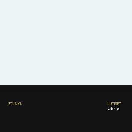
ETUSIVU
UUTISET
Arkisto