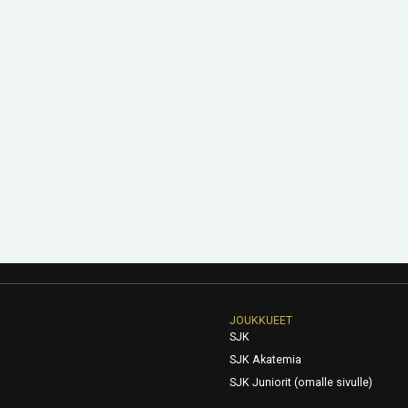
JOUKKUEET
SJK
SJK Akatemia
SJK Juniorit (omalle sivulle)