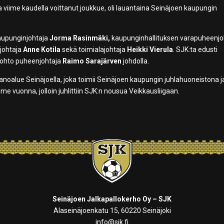
viime kaudella voittanut joukkue, oli lauantaina Seinäjoen kaupungin
 kaupunginjohtaja
Jorma Rasinmäki,
kaupunginhallituksen varapuheenjo
njohtaja
Anne Kotila
sekä toimialajohtaja
Heikki Vierula
. SJK:ta edusti
 johto puheenjohtaja
Raimo Sarajärven
johdolla.
noalue Seinäjoella, joka toimii Seinäjoen kaupungin juhlahuoneistona j
me vuonna, jolloin juhlittiin SJK:n nousua Veikkausliigaan.
Seinäjoen Jalkapallokerho Oy – SJK
Alaseinäjoenkatu 15, 60220 Seinäjoki
info@sjk.fi