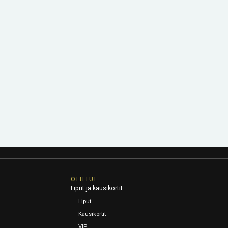
OTTELUT
Liput ja kausikortit
Liput
Kausikortit
VIP