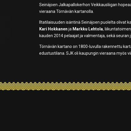
Seinäjoen Jalkapallokerhon Veikkausliigan hopeaa 
vieraana Törnävän kartanolla.
Iltatilaisuuden isäntinä Seinäjoen puolelta olivat
Kari Hokkanen
ja
Markku Lehtola
, liikuntatoime
kauden 2014 pelaajat ja valmentaja, sekä seuran
Törnävän kartano on 1800-luvulla rakennettu karta
edustustilana. SJK oli kaupungin vieraana myös vii