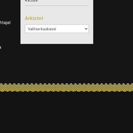
4.8.2026
Arkistot
htajat
Arkistot
a