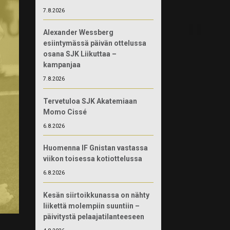
7.8.2026
Alexander Wessberg
esiintymässä päivän ottelussa
osana SJK Liikuttaa –
kampanjaa
7.8.2026
Tervetuloa SJK Akatemiaan
Momo Cissé
6.8.2026
Huomenna IF Gnistan vastassa
viikon toisessa kotiottelussa
6.8.2026
Kesän siirtoikkunassa on nähty
liikettä molempiin suuntiin –
päivitystä pelaajatilanteeseen