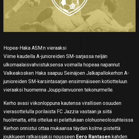
Hopea-Haka ASM:n vieraaksi
Viime kaudella A-junioreiden SM-sarjassa neljän
ulkomaalaisvahvistuksensa voimalla hopeaa napannut
Valkeakosken Haka saapuu Seinäjoen Jalkapallokerhon A-
junioreiden SM-karsintasarjan ensimmäiseen kotiotteluun
vieraaksi huomenna Jouppilanvuoren tekonurmelle.
Kerho avasi viikonloppuna kautensa virallisen osuuden
vierasottelulla porilaista FC Jazzia vastaan ja siitä
huolimatta, että ottelua ei pelattukaan olohuoneolosuhteissa
Kerhon onnistui ottaa mukaansa täyden kolme pistettä
joukkueen ratkaisijaksi nousseen
Eero Rantasen
kahden