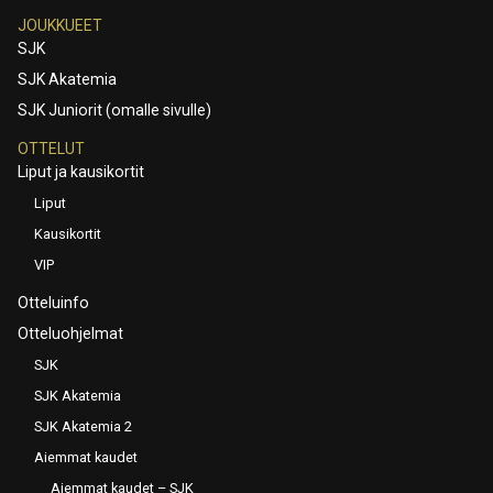
JOUKKUEET
SJK
SJK Akatemia
SJK Juniorit (omalle sivulle)
OTTELUT
Liput ja kausikortit
Liput
Kausikortit
VIP
Otteluinfo
Otteluohjelmat
SJK
SJK Akatemia
SJK Akatemia 2
Aiemmat kaudet
Aiemmat kaudet – SJK