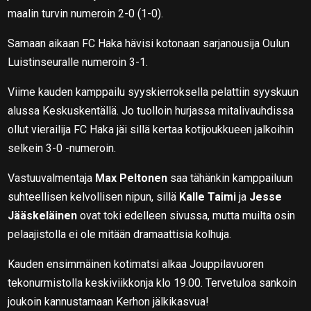
maalin turvin numeroin 2-0 (1-0).
Samaan aikaan FC Haka hävisi kotonaan sarjanousija Oulun
Luistinseuralle numeroin 3-1.
Viime kauden kamppailu syyskierroksella pelattiin syyskuun
alussa Keskuskentällä. Jo tuolloin hurjassa mitalivauhdissa
ollut vierailija FC Haka jäi sillä kertaa kotijoukkueen jalkoihin
selkein 3-0 -numeroin.
Vastuuvalmentaja
Max Peltonen
saa tähänkin kamppailuun
suhteellisen kelvollisen nipun, sillä
Kalle Taimi
ja
Jesse
Jääskeläinen
ovat toki edelleen sivussa, mutta muilta osin
pelaajistolla ei ole mitään dramaattisia kolhuja.
Kauden ensimmäinen kotimatsi alkaa Jouppilavuoren
tekonurmistolla keskiviikkonja klo 19.00. Tervetuloa sankoin
joukoin kannustamaan Kerhon jälkikasvua!