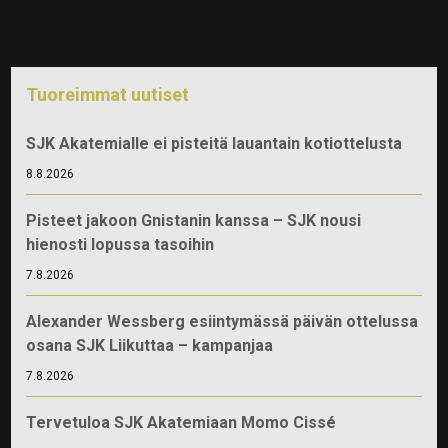
Tuoreimmat uutiset
SJK Akatemialle ei pisteitä lauantain kotiottelusta
8.8.2026
Pisteet jakoon Gnistanin kanssa – SJK nousi
hienosti lopussa tasoihin
7.8.2026
Alexander Wessberg esiintymässä päivän ottelussa
osana SJK Liikuttaa – kampanjaa
7.8.2026
Tervetuloa SJK Akatemiaan Momo Cissé