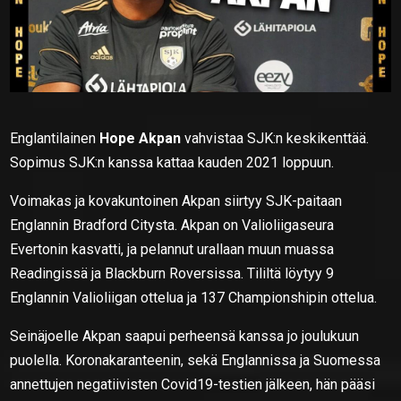
Englantilainen
Hope Akpan
vahvistaa SJK:n keskikenttää.
Sopimus SJK:n kanssa kattaa kauden 2021 loppuun.
Voimakas ja kovakuntoinen Akpan siirtyy SJK-paitaan
Englannin Bradford Citysta. Akpan on Valioliigaseura
Evertonin kasvatti, ja pelannut urallaan muun muassa
Readingissä ja Blackburn Roversissa. Tililtä löytyy 9
Englannin Valioliigan ottelua ja 137 Championshipin ottelua.
Seinäjoelle Akpan saapui perheensä kanssa jo joulukuun
puolella. Koronakaranteenin, sekä Englannissa ja Suomessa
annettujen negatiivisten Covid19-testien jälkeen, hän pääsi