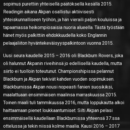
sopimus purettiin yhteisellä päätöksellä kesällä 2015.
Readingin aikana Akpan osallistui aktiivisesti
yhteiskunnalliseen työhön, ja hän vieraili paljon kouluissa ja
tapaamassa heikompiosaisia nuoria alueella. Tästä työstään
hänet myös palkittiin ehdokkuudella koko Englannin
pelaajaliiton hyväntekeväisyyspalkintoon vuonna 2015.
Uusi seura kaudelle 2015 – 2016 oli Blackburn Rovers, joka
oli halunnut Akpanin riveihinsä jo edellisellä kaudella, mutta
siirto ei tuolloin toteutunut. Championshipissa pelannut
Blackburn ja Akpan tekivät kahden vuoden sopimuksen.
Blackburnissa Akpan nousi nopeasti fanien suosikiksi,
maalattuaan ensimmäisen maalinsa marraskuussa 2015.
Toinen maali tuli tammikuussa 2016, mutta loppukautta alkoi
haittaamaan pienet loukkaantumiset. Silti Akpan pelasi
ensimmäisellä kaudellaan Blackburnissa yhteensä 37:ssa
ottelussa ja tekin niissä kolme maalia. Kausi 2016 – 2017