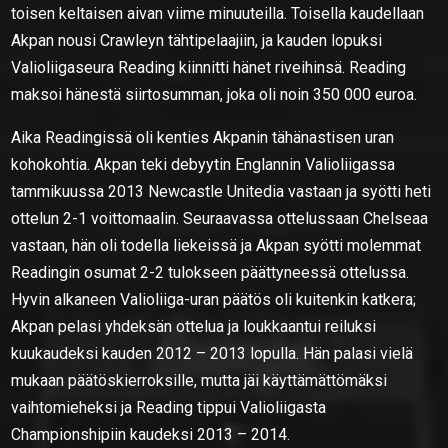
toisen keltaisen aivan viime minuuteilla. Toisella kaudellaan
Akpan nousi Crawleyn tähtipelaajiin, ja kauden lopuksi
Valioliigaseura Reading kiinnitti hänet riveihinsä. Reading
maksoi hänestä siirtosumman, joka oli noin 350 000 euroa.
Aika Readingissä oli kenties Akpanin tähänastisen uran
kohokohtia. Akpan teki debyytin Englannin Valioliigassa
tammikuussa 2013 Newcastle Unitedia vastaan ja syötti heti
ottelun 2-1 voittomaalin. Seuraavassa ottelussaan Chelseaa
vastaan, hän oli todella liekeissä ja Akpan syötti molemmat
Readingin osumat 2-2 tulokseen päättyneessä ottelussa.
Hyvin alkaneen Valioliiga-uran päätös oli kuitenkin katkera;
Akpan pelasi yhdeksän ottelua ja loukkaantui reiluksi
kuukaudeksi kauden 2012 – 2013 lopulla. Hän palasi vielä
mukaan päätöskierroksille, mutta jäi käyttämättömäksi
vaihtomieheksi ja Reading tippui Valioliigasta
Championshipiin kaudeksi 2013 – 2014.