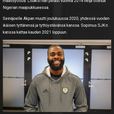
maalisyöttöä. Lisäksi hän pelasi vuonna 2014 neljä ottelua
Nigerian maajoukkueessa.
Seinäjoelle Akpan muutti joulukuussa 2020, yhdessä vuoden
ikäisen tyttärensä ja tyttöystävänsä kanssa. Sopimus SJK:n
kanssa kattaa kauden 2021 loppuun.