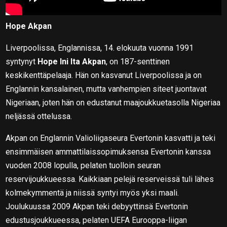
Hope Akpan
Liverpoolissa, Englannissa, 14. elokuuta vuonna 1991
syntynyt
Hope Ini Ita Akpan
, on 187-senttinen
keskikenttäpelaaja. Hän on kasvanut Liverpoolissa ja on
Englannin kansalainen, mutta vanhempien siteet juontavat
Nigeriaan, joten hän on edustanut maajoukkuetasolla Nigeriaa
neljässä ottelussa.
Akpan on Englannin Valioliigaseura Evertonin kasvatti ja teki
ensimmäisen ammattilaissopimuksensa Evertonin kanssa
vuoden 2008 lopulla, pelaten tuolloin seuran
reservijoukkueessa. Kaikkiaan pelejä reserveissä tuli lähes
kolmekymmentä ja niissä syntyi myös yksi maali.
Joulukuussa 2009 Akpan teki debyyttinsä Evertonin
edustusjoukkueessa, pelaten UEFA Eurooppa-liigan