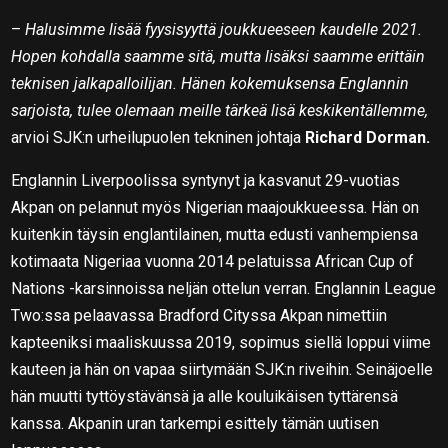
–
Halusimme lisää fyysisyyttä joukkueeseen kaudelle 2021.
Hopen kohdalla saamme sitä, mutta lisäksi saamme erittäin
teknisen jalkapalloilijan. Hänen kokemuksensa Englannin
sarjoista, tulee olemaan meille tärkeä lisä keskikentällemme,
arvioi SJK:n urheilupuolen tekninen johtaja
Richard Dorman.
Englannin Liverpoolissa syntynyt ja kasvanut 29-vuotias
Akpan on pelannut myös Nigerian maajoukkueessa. Hän on
kuitenkin täysin englantilainen, mutta edusti vanhempiensa
kotimaata Nigeriaa vuonna 2014 pelatuissa African Cup of
Nations -karsinnoissa neljän ottelun verran. Englannin League
Two:ssa pelaavassa Bradford Cityssa Akpan nimettiin
kapteeniksi maaliskuussa 2019, sopimus siellä loppui viime
kauteen ja hän on vapaa siirtymään SJK:n riveihin. Seinäjoelle
hän muutti tyttöystävänsä ja alle kouluikäisen tyttärensä
kanssa. Akpanin uran tarkempi esittely tämän uutisen