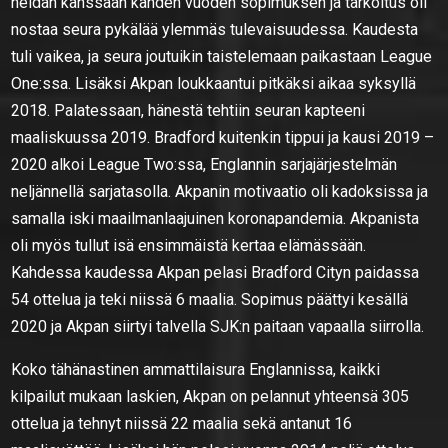
heidän kanssaan kahden vuoden sopimuksen ja tarkoitus oli
nostaa seura pykälää ylemmäs tulevaisuudessa. Kaudesta
tuli vaikea, ja seura joutuikin taistelemaan paikastaan League
One:ssa. Lisäksi Akpan loukkaantui pitkäksi aikaa syksyllä
2018. Palatessaan, hänestä tehtiin seuran kapteeni
maaliskuussa 2019. Bradford kuitenkin tippui ja kausi 2019 –
2020 alkoi League Two:ssa, Englannin sarjajärjestelmän
neljännellä sarjatasolla. Akpanin motivaatio oli kadoksissa ja
samalla iski maailmanlaajuinen koronapandemia. Akpanista
oli myös tullut isä ensimmäistä kertaa elämässään.
Kahdessa kaudessa Akpan pelasi Bradford Cityn paidassa
54 ottelua ja teki niissä 6 maalia. Sopimus päättyi kesällä
2020 ja Akpan siirtyi talvella SJK:n paitaan vapaalla siirrolla.
Koko tähänastinen ammattilaisura Englannissa, kaikki
kilpailut mukaan laskien, Akpan on pelannut yhteensä 305
ottelua ja tehnyt niissä 22 maalia sekä antanut 16