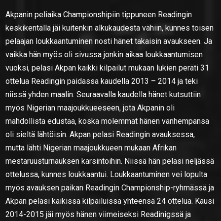
Akpanin peliaika Championshipiin tippuneen Readingin
keskikentällä jäi kuitenkin alkukaudesta vähiin, kunnes toisen
pelaajan loukkaantuminen nosti hänet takaisin avaukseen. Ja
vaikka hän myös oli sivussa jonkin aikaa loukkaantumisen
vuoksi, pelasi Akpan kaikki kilpailut mukaan lukien peräti 31
ottelua Readingin paidassa kaudella 2013 – 2014 ja teki
niissä yhden maalin. Seuraavalla kaudella hänet kutsuttiin
myös Nigerian maajoukkueeseen, jota Akpanin oli
mahdollista edustaa, koska molemmat hänen vanhempansa
oli sieltä lähtöisin. Akpan pelasi Readingin avauksessa,
mutta lähti Nigerian maajoukkueen mukaan Afrikan
mestaruusturnauksen karsintoihin. Niissä hän pelasi neljässä
ottelussa, kunnes loukkaantui. Loukkaantuminen vei lopulta
myös avauksen paikan Readingin Championship-ryhmässä ja
Akpan pelasi kaikissa kilpailuissa yhteensä 24 ottelua. Kausi
2014-2015 jäi myös hänen viimeiseksi Readinigssä ja