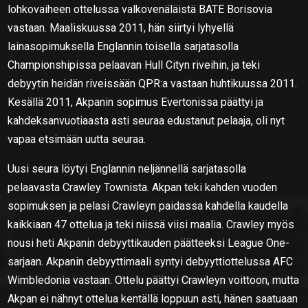
lohkovaiheen ottelussa valkovenäläistä BATE Borisovia
vastaan. Maaliskuussa 2011, hän siirtyi lyhyellä
lainasopimuksella Englannin toisella sarjatasolla
Championshipissa pelaavan Hull Cityn riveihin, ja teki
debyytin heidän riveissään QPR:a vastaan huhtikuussa 2011.
Kesällä 2011, Akpanin sopimus Evertonissa päättyi ja
kahdeksanvuotiaasta asti seuraa edustanut pelaaja, oli nyt
vapaa etsimään uutta seuraa.
Uusi seura löytyi Englannin neljännellä sarjatasolla
pelaavasta Crawley Townista. Akpan teki kahden vuoden
sopimuksen ja pelasi Crawleyn paidassa kahdella kaudella
kaikkiaan 47 ottelua ja teki niissä viisi maalia. Crawley myös
nousi heti Akpanin debyyttikauden päätteeksi League One-
sarjaan. Akpanin debyyttimaali syntyi debyyttiottelussa AFC
Wimbledonia vastaan. Ottelu päättyi Crawleyn voittoon, mutta
Akpan ei nähnyt ottelua kentällä loppuun asti, hänen saatuaan