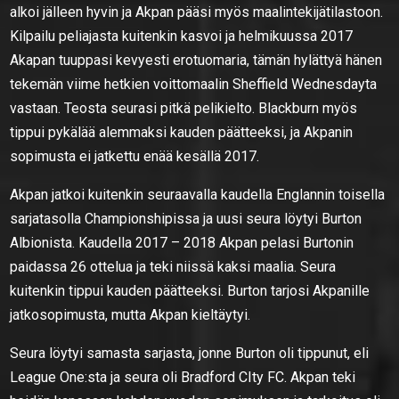
alkoi jälleen hyvin ja Akpan pääsi myös maalintekijätilastoon.
Kilpailu peliajasta kuitenkin kasvoi ja helmikuussa 2017
Akapan tuuppasi kevyesti erotuomaria, tämän hylättyä hänen
tekemän viime hetkien voittomaalin Sheffield Wednesdayta
vastaan. Teosta seurasi pitkä pelikielto. Blackburn myös
tippui pykälää alemmaksi kauden päätteeksi, ja Akpanin
sopimusta ei jatkettu enää kesällä 2017.
Akpan jatkoi kuitenkin seuraavalla kaudella Englannin toisella
sarjatasolla Championshipissa ja uusi seura löytyi Burton
Albionista. Kaudella 2017 – 2018 Akpan pelasi Burtonin
paidassa 26 ottelua ja teki niissä kaksi maalia. Seura
kuitenkin tippui kauden päätteeksi. Burton tarjosi Akpanille
jatkosopimusta, mutta Akpan kieltäytyi.
Seura löytyi samasta sarjasta, jonne Burton oli tippunut, eli
League One:sta ja seura oli Bradford CIty FC. Akpan teki