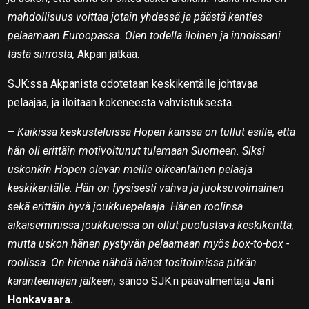
mahdollisuus voittaa jotain yhdessä ja päästä kenties
pelaamaan Euroopassa. Olen todella iloinen ja innoissani
tästä siirrosta,
Akpan jatkaa.
SJK:ssa Akpanista odotetaan keskikentälle johtavaa
pelaajaa, ja iloitaan kokeneesta vahvistuksesta.
–
Kaikissa keskusteluissa Hopen kanssa on tullut esille, että
hän oli erittäin motivoitunut tulemaan Suomeen. Siksi
uskonkin Hopen olevan meille oikeanlainen pelaaja
keskikentälle. Hän on fyysisesti vahva ja juoksuvoimainen
sekä erittäin hyvä joukkuepelaaja. Hänen roolinsa
aikaisemmissa joukkueissa on ollut puolustava keskikenttä,
mutta uskon hänen pystyvän pelaamaan myös box-to-box -
roolissa. On hienoa nähdä hänet tositoimissa pitkän
karanteeniajan jälkeen,
sanoo SJK:n päävalmentaja
Jani
Honkavaara.