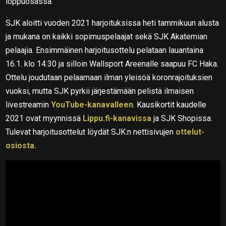
loppuosassa.
SJK aloitti vuoden 2021 harjoituksissa heti tammikuun alusta
ja mukana on kaikki sopimuspelaajat sekä SJK Akatemian
pelaajia. Ensimmäinen harjoitusottelu pelataan lauantaina
16.1. klo 14:30 ja silloin Wallsport Areenalle saapuu FC Haka.
Ottelu joudutaan pelaamaan ilman yleisöä koronrajoituksien
vuoksi, mutta SJK pyrkii järjestämään pelistä ilmaisen
livestreamin
YouTube-kanavalleen
. Kausikortit kaudelle
2021 ovat myynnissä
Lippu.fi-kanavissa
ja SJK Shopissa.
Tulevat harjoitusottelut löydät SJK:n nettisivujen
ottelut-
osiosta.