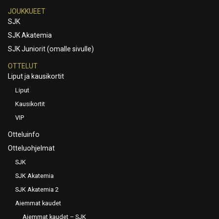
JOUKKUEET
SJK
SJK Akatemia
SJK Juniorit (omalle sivulle)
OTTELUT
Liput ja kausikortit
Liput
Kausikortit
VIP
Otteluinfo
Otteluohjelmat
SJK
SJK Akatemia
SJK Akatemia 2
Aiemmat kaudet
Aiemmat kaudet – SJK