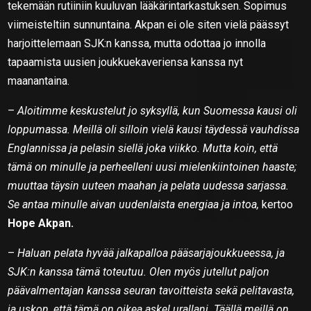
tekemään rutiiniin kuuluvan lääkärintarkastuksen. Sopimus
viimeisteltiin sunnuntaina. Akpan ei ole siten vielä päässyt
harjoittelemaan SJK:n kanssa, mutta odottaa jo innolla
tapaamista uusien joukkuekaveriensa kanssa nyt
maanantaina.
–
Aloitimme keskustelut jo syksyllä, kun Suomessa kausi oli
loppumassa. Meillä oli silloin vielä kausi täydessä vauhdissa
Englannissa ja pelasin siellä joka viikko. Mutta koin, että
tämä on minulle ja perheelleni uusi mielenkiintoinen haaste;
muuttaa täysin uuteen maahan ja pelata uudessa sarjassa.
Se antaa minulle aivan uudenlaista energiaa ja intoa,
kertoo
Hope Akpan.
–
Haluan pelata hyvää jalkapalloa pääsarjajoukkueessa, ja
SJK:n kanssa tämä toteutuu. Olen myös jutellut paljon
päävalmentajan kanssa seuran tavoitteista sekä pelitavasta,
ja uskon, että tämä on oikea askel urallani. Täällä meillä on