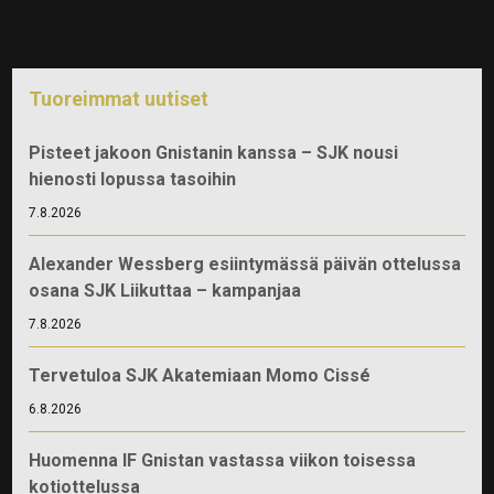
Tuoreimmat uutiset
Pisteet jakoon Gnistanin kanssa – SJK nousi
hienosti lopussa tasoihin
7.8.2026
Alexander Wessberg esiintymässä päivän ottelussa
osana SJK Liikuttaa – kampanjaa
7.8.2026
Tervetuloa SJK Akatemiaan Momo Cissé
6.8.2026
Huomenna IF Gnistan vastassa viikon toisessa
kotiottelussa