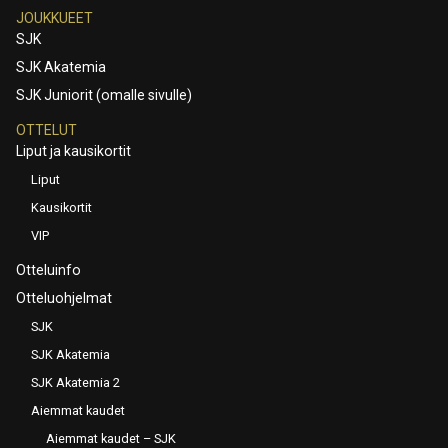
JOUKKUEET
SJK
SJK Akatemia
SJK Juniorit (omalle sivulle)
OTTELUT
Liput ja kausikortit
Liput
Kausikortit
VIP
Otteluinfo
Otteluohjelmat
SJK
SJK Akatemia
SJK Akatemia 2
Aiemmat kaudet
Aiemmat kaudet – SJK