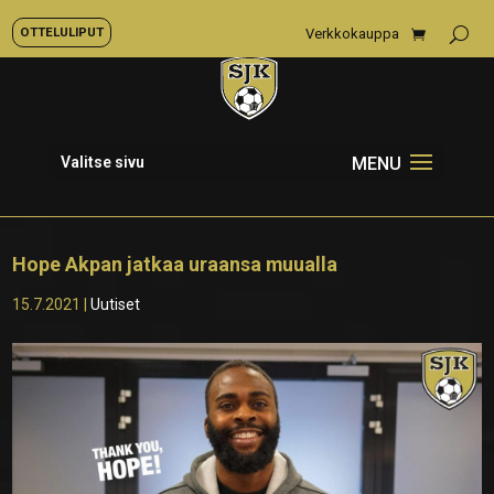
OTTELULIPUT
Verkkokauppa
Valitse sivu
Hope Akpan jatkaa uraansa muualla
15.7.2021
|
Uutiset