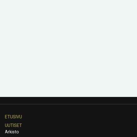
ETUSIVU
UUTISET
Arkisto