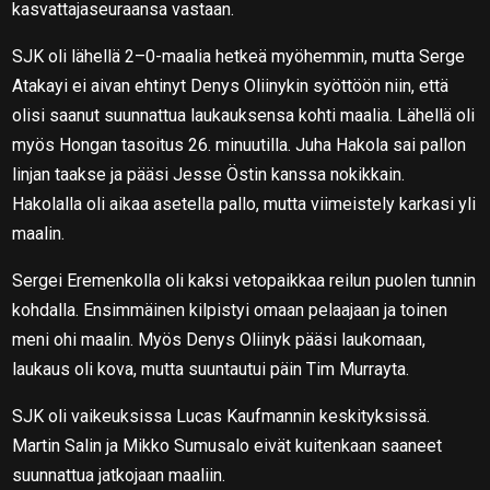
kasvattajaseuraansa vastaan.
SJK oli lähellä 2–0-maalia hetkeä myöhemmin, mutta Serge
Atakayi ei aivan ehtinyt Denys Oliinykin syöttöön niin, että
olisi saanut suunnattua laukauksensa kohti maalia. Lähellä oli
myös Hongan tasoitus 26. minuutilla. Juha Hakola sai pallon
linjan taakse ja pääsi Jesse Östin kanssa nokikkain.
Hakolalla oli aikaa asetella pallo, mutta viimeistely karkasi yli
maalin.
Sergei Eremenkolla oli kaksi vetopaikkaa reilun puolen tunnin
kohdalla. Ensimmäinen kilpistyi omaan pelaajaan ja toinen
meni ohi maalin. Myös Denys Oliinyk pääsi laukomaan,
laukaus oli kova, mutta suuntautui päin Tim Murrayta.
SJK oli vaikeuksissa Lucas Kaufmannin keskityksissä.
Martin Salin ja Mikko Sumusalo eivät kuitenkaan saaneet
suunnattua jatkojaan maaliin.