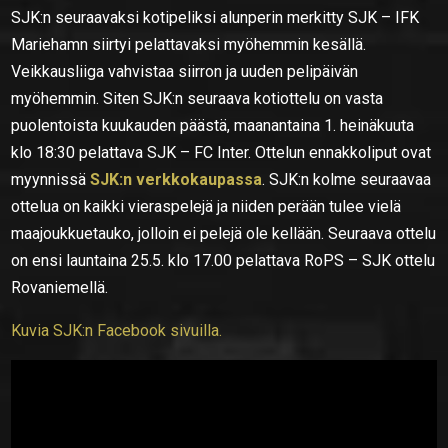
SJK:n seuraavaksi kotipeliksi alunperin merkitty SJK – IFK
Mariehamn siirtyi pelattavaksi myöhemmin kesällä.
Veikkausliiga vahvistaa siirron ja uuden pelipäivän
myöhemmin. Siten SJK:n seuraava kotiottelu on vasta
puolentoista kuukauden päästä, maanantaina 1. heinäkuuta
klo 18:30 pelattava SJK – FC Inter. Ottelun ennakkoliput ovat
myynnissä
SJK:n verkkokaupassa
. SJK:n kolme seuraavaa
ottelua on kaikki vieraspelejä ja niiden perään tulee vielä
maajoukkuetauko, jolloin ei pelejä ole kellään. Seuraava ottelu
on ensi launtaina 25.5. klo 17.00 pelattava RoPS – SJK ottelu
Rovaniemellä.
Kuvia SJK:n Facebook sivuilla.