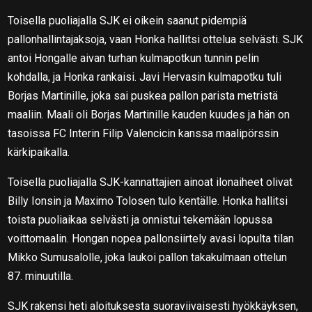
Toisella puoliajalla SJK ei oikein saanut pidempiä
pallonhallintajaksoja, vaan Honka hallitsi ottelua selvästi. SJK
antoi Hongalle aivan turhan kulmapotkun tunnin pelin
kohdalla, ja Honka rankaisi. Javi Hervasin kulmapotku tuli
Borjas Martinille, joka sai puskea pallon parista metristä
maaliin. Maali oli Borjas Martinille kauden kuudes ja hän on
tasoissa FC Interin Filip Valencicin kanssa maalipörssin
kärkipaikalla.
Toisella puoliajalla SJK-kannattajien ainoat ilonaiheet olivat
Billy Ionsin ja Maximo Tolosen tulo kentälle. Honka hallitsi
toista puoliaikaa selvästi ja onnistui tekemään lopussa
voittomaalin. Hongan nopea pallonsiirtely avasi lopulta tilan
Mikko Sumusalolle, joka laukoi pallon takakulmaan ottelun
87. minuutilla.
SJK rakensi heti aloituksesta suoraviivaisesti hyökkäyksen,