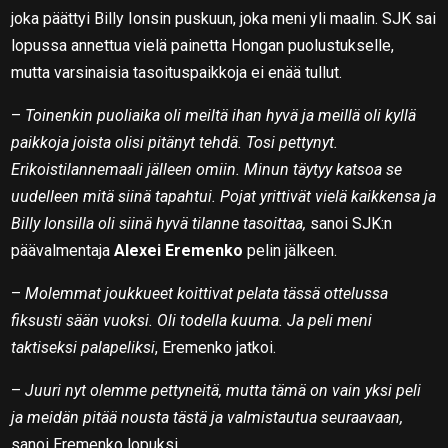
joka päättyi Billy Ionsin puskuun, joka meni yli maalin. SJK sai
lopussa annettua vielä painetta Hongan puolustukselle,
mutta varsinaisia tasoituspaikkoja ei enää tullut.
–
Toinenkin puoliaika oli meiltä ihan hyvä ja meillä oli kyllä
paikkoja joista olisi pitänyt tehdä. Tosi pettynyt.
Erikoistilannemaali jälleen omiin. Minun täytyy katsoa se
uudelleen mitä siinä tapahtui. Pojat yrittivät vielä kaikkensa ja
Billy Ionsilla oli siinä hyvä tilanne tasoittaa,
sanoi SJK:n
päävalmentaja
Alexei Eremenko
pelin jälkeen.
–
Molemmat joukkueet koittivat pelata tässä ottelussa
fiksusti sään vuoksi. Oli todella kuuma. Ja peli meni
taktiseksi palapeliksi
, Eremenko jatkoi.
–
Juuri nyt olemme pettyneitä, mutta tämä on vain yksi peli
ja meidän pitää nousta tästä ja valmistautua seuraavaan,
sanoi Eremenko lopuksi.