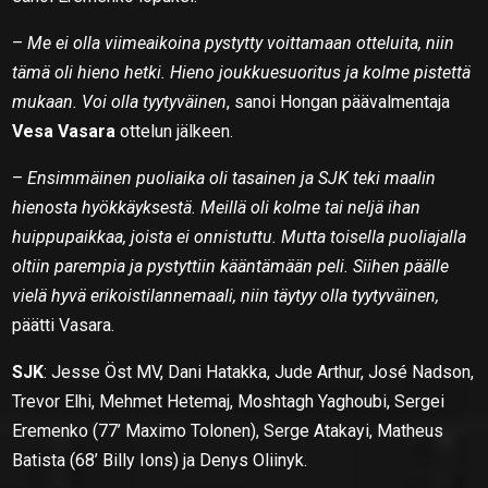
–
Me ei olla viimeaikoina pystytty voittamaan otteluita, niin
tämä oli hieno hetki. Hieno joukkuesuoritus ja kolme pistettä
mukaan. Voi olla tyytyväinen
, sanoi Hongan päävalmentaja
Vesa Vasara
ottelun jälkeen.
–
Ensimmäinen puoliaika oli tasainen ja SJK teki maalin
hienosta hyökkäyksestä. Meillä oli kolme tai neljä ihan
huippupaikkaa, joista ei onnistuttu. Mutta toisella puoliajalla
oltiin parempia ja pystyttiin kääntämään peli. Siihen päälle
vielä hyvä erikoistilannemaali, niin täytyy olla tyytyväinen,
päätti Vasara.
SJK
: Jesse Öst MV, Dani Hatakka, Jude Arthur, José Nadson,
Trevor Elhi, Mehmet Hetemaj, Moshtagh Yaghoubi, Sergei
Eremenko (77’ Maximo Tolonen), Serge Atakayi, Matheus
Batista (68’ Billy Ions) ja Denys Oliinyk.