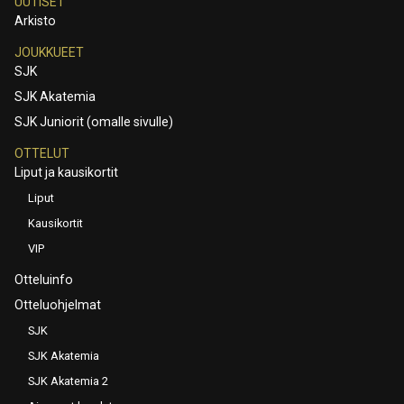
UUTISET
Arkisto
JOUKKUEET
SJK
SJK Akatemia
SJK Juniorit (omalle sivulle)
OTTELUT
Liput ja kausikortit
Liput
Kausikortit
VIP
Otteluinfo
Otteluohjelmat
SJK
SJK Akatemia
SJK Akatemia 2