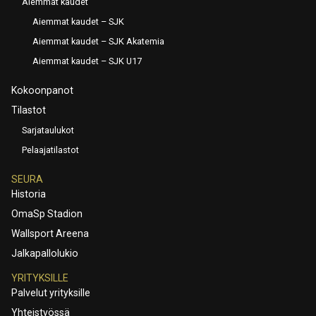
Aiemmat kaudet
Aiemmat kaudet – SJK
Aiemmat kaudet – SJK Akatemia
Aiemmat kaudet – SJK U17
Kokoonpanot
Tilastot
Sarjataulukot
Pelaajatilastot
SEURA
Historia
OmaSp Stadion
Wallsport Areena
Jalkapallolukio
YRITYKSILLE
Palvelut yrityksille
Yhteistyössä