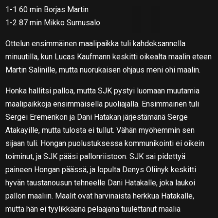
1-1 60 min Borjas Martin
1-2 87 min Mikko Sumusalo
Ottelun ensimmäinen maalipaikka tuli kahdeksannella
minuutilla, kun Lucas Kaufmann keskitti oikealta maalin eteen
Martin Salinille, mutta nuorukaisen ohjaus meni ohi maalin.
Honka hallitsi palloa, mutta SJK pystyi luomaan muutamia
maalipaikkoja ensimmäisellä puoliajalla. Ensimmäinen tuli
Sergei Eremenkon ja Dani Hatakan järjestämänä Serge
Atakayille, mutta tulosta ei tullut. Vähän myöhemmin sen
sijaan tuli. Hongan puolustuksessa kommunikointi ei oikein
toiminut, ja SJK pääsi pallonriistoon. SJK sai pidettyä
paineen Hongan päässä, ja lopulta Denys Oliinyk keskitti
hyvän taustanousun tehneelle Dani Hatakalle, joka laukoi
pallon maaliin. Maalit ovat harvinaista herkkua Hatakalle,
mutta hän ei tyylikkäänä pelaajana tuulettanut maalia