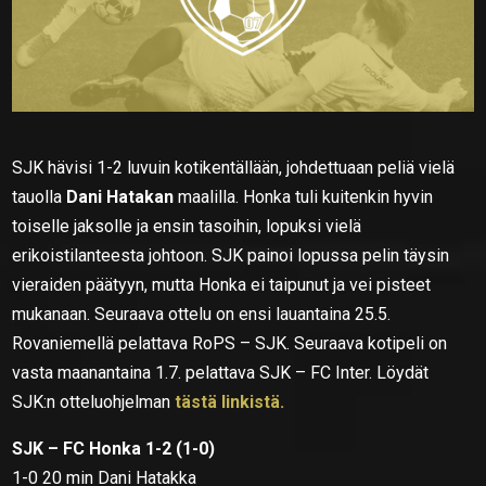
SJK hävisi 1-2 luvuin kotikentällään, johdettuaan peliä vielä
tauolla
Dani Hatakan
maalilla. Honka tuli kuitenkin hyvin
toiselle jaksolle ja ensin tasoihin, lopuksi vielä
erikoistilanteesta johtoon. SJK painoi lopussa pelin täysin
vieraiden päätyyn, mutta Honka ei taipunut ja vei pisteet
mukanaan. Seuraava ottelu on ensi lauantaina 25.5.
Rovaniemellä pelattava RoPS – SJK. Seuraava kotipeli on
vasta maanantaina 1.7. pelattava SJK – FC Inter. Löydät
SJK:n otteluohjelman
tästä linkistä.
SJK – FC Honka 1-2 (1-0)
1-0 20 min Dani Hatakka