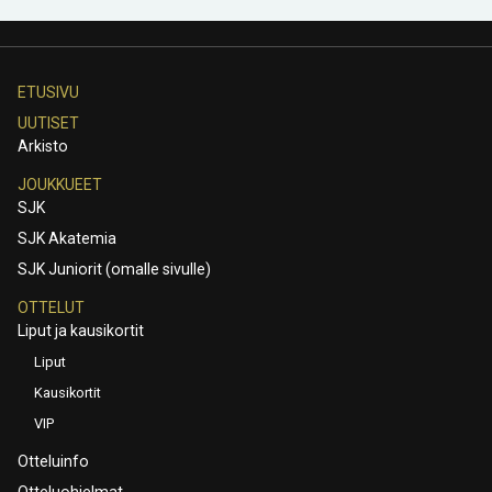
ETUSIVU
UUTISET
Arkisto
JOUKKUEET
SJK
SJK Akatemia
SJK Juniorit (omalle sivulle)
OTTELUT
Liput ja kausikortit
Liput
Kausikortit
VIP
Otteluinfo
Otteluohjelmat