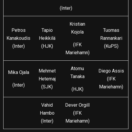
(Inter)
Kristian
Petros
Tapio
Tuomas
Kojola
Kanakoudis
Heikkilä
Rannankari
(IFK
(Inter)
(HJK)
(KuPS)
Mariehamn)
Atomu
Mehmet
Diego Assis
Mika Ojala
Tanaka
Hetemaj
(IFK
(Inter)
(SJK)
Mariehamn)
(HJK)
Vahid
Dever Orgill
Hambo
(IFK
(Inter)
Mariehamn)