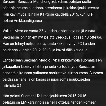
Saksaan Borussia Mönchengladbachiin, pelaten siellä
pääosin seuran nuorisoakatemiassa ja kakkosjoukkueessa.
Hän kävi myös lainalla KTP:ssa kaudella 2015, kun KTP
pelasi Veikkausliigassa.
Vaikka Mero on vasta 22-vuotias ja viettänyt neljä vuotta
Saksassa, on hän ehtinyt pelata Veikkausliigassa 40 ottelua.
Hän on tehnyt neljä maalia, joista kaksi syntyi FC Lahden
paidassa vuosina 2012-2013, ja kaksi tällä kaudella.
Lähtiessään Saksaan Mero oli yksi kirkkaimpia suomalaisen
jalkapallon lupaavia tähtiä ja siitä kertoo myös Borussian
hänestä aikoinaan pulittama merkittävä siirtosumma. Suomen
paidassa hänellä on kasassa nuorisomaajoukkueiden
otteluita 34.
Hän pelasi Suomen U21-maajoukkueen 2015-2016
pelatuissa EM-karsinnoissa neljä ottelua, tehden komean