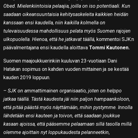
Obed. Mielenkiintoisia pelaajia, joilla on iso potentiaali. Kun
saadaan oikeansuuntaisia kehitysaskeleita kaikkien heidän
kanssaan ensi kaudella, niin kaikilla kolmella on
tulevaisuudessa mahdollisuus pelata myös Suomen rajojen
ulkopuolella. Hienoa, että he jatkavat täällä,
kommentoi SJK:n
päävalmentajana ensi kaudella aloittava
Tommi Kautonen.
Suomen maajoukkuerinkiin kuuluvan 23-vuotiaan Dani
Hatakan sopimus on kahden vuoden mittainen ja se kestää
kauden 2019 loppuun.
–
SJK on ammattimainen organisaatio, joten on helppo
jatkaa täällä. Tästä kaudesta jäi niin paljon hampaankoloon,
että pitää päästä myös näyttämään, mihin pystymme. Innolla
lähdetään ensi kauteen ja toivon, että saadaan joukkue
kasaan ajoissa, että pääsemme pelaamaan sillä tasolla millä
olemme ajoittain nyt loppukaudesta pelanneetkin
,