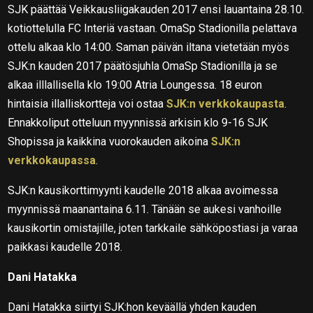
SJK päättää Veikkausliigakauden 2017 ensi lauantaina 28.10.
kotiottelulla FC Interiä vastaan. OmaSp Stadionilla pelattava
ottelu alkaa klo 14:00. Saman päivän iltana vietetään myös
SJK:n kauden 2017 päätösjuhla OmaSp Stadionilla ja se
alkaa illlallisella klo 19:00 Atria Loungessa. 18 euron
hintaisia illalliskortteja voi ostaa
SJK:n verkkokaupasta
.
Ennakkoliput otteluun myynnissä arkisin klo 9-16 SJK
Shopissa ja kaikkina vuorokauden aikoina
SJK:n
verkkokaupassa
.
SJK:n kausikorttimyynti kaudelle 2018 alkaa avoimessa
myynnissä maanantaina 6.11. Tänään se aukesi vanhoille
kausikortin omistajille, joten tarkkaile sähköpostiasi ja varaa
paikkasi kaudelle 2018.
Dani Hatakka
Dani Hatakka siirtyi SJK:hon keväällä yhden kauden