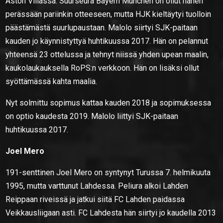
Aston Villassa. Suurseura Bayern Munchen on ollut hänen
perässään pariinkin otteeseen, mutta HJK kieltäytyi tuolloin
päästämästä suurlupaustaan. Malolo siirtyi SJK-paitaan
kauden jo käynnistyttyä huhtikuussa 2017. Hän on pelannut
yhteensä 23 ottelussa ja tehnyt niissä yhden upean maalin,
kaukolaukauksella RoPS:n verkkoon. Hän on lisäksi ollut
syöttämässä kahta maalia.
Nyt solmittu sopimus kattaa kauden 2018 ja sopimuksessa
on optio kaudesta 2019. Malolo liittyi SJK-paitaan
huhtikuussa 2017.
Joel Mero
191-senttinen Joel Mero on syntynyt Turussa 7. helmikuuta
1995, mutta varttunut Lahdessa. Peliura alkoi Lahden
Reippaan riveissä ja jatkui siitä FC Lahden paidassa
Veikkausliigaan asti. FC Lahdesta hän siirtyi jo kaudella 2013