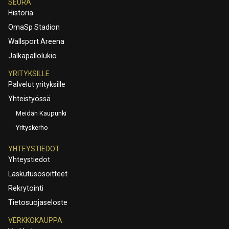
SEURA
Historia
OmaSp Stadion
Wallsport Areena
Jalkapallolukio
YRITYKSILLE
Palvelut yrityksille
Yhteistyössä
Meidän Kaupunki
Yrityskerho
YHTEYSTIEDOT
Yhteystiedot
Laskutusosoitteet
Rekrytointi
Tietosuojaseloste
VERKKOKAUPPA