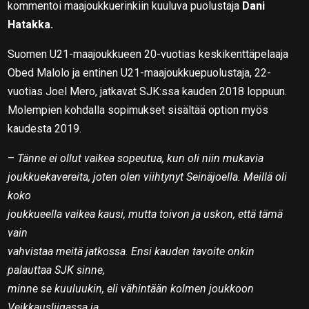
kommentoi maajoukkuerinkiin kuuluva puolustaja
Dani
Hatakka.
Suomen U21-maajoukkueen 20-vuotias keskikenttäpelaaja
Obed Malolo ja entinen U21-maajoukkuepuolustaja, 22-
vuotias Joel Mero, jatkavat SJK:ssa kauden 2018 loppuun.
Molempien kohdalla sopimukset sisältää option myös
kaudesta 2019.
–
Tänne ei ollut vaikea sopeutua, kun oli niin mukavia
joukkuekavereita, joten olen viihtynyt Seinäjoella. Meillä oli
koko
joukkueella vaikea kausi, mutta toivon ja uskon, että tämä
vain
vahvistaa meitä jatkossa. Ensi kauden tavoite onkin
palauttaa SJK sinne,
minne se kuuluukin, eli vähintään kolmen joukkoon
Veikkausliigassa ja