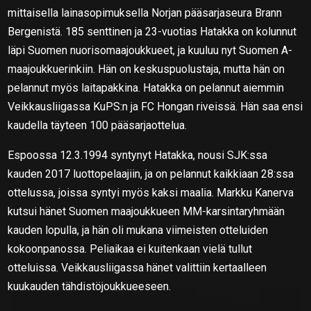
mittaisella lainasopimuksella Norjan pääsarjaseura Brann
Bergenistä. 185 senttinen ja 23-vuotias Hatakka on kolunnut
läpi Suomen nuorisomaajoukkueet, ja kuuluu nyt Suomen A-
maajoukkuerinkiin. Hän on keskuspuolustaja, mutta hän on
pelannut myös laitapakkina. Hatakka on pelannut aiemmin
Veikkausliigassa KuPS:n ja FC Hongan riveissä. Hän saa ensi
kaudella täyteen 100 pääsarjaottelua.
Espoossa 12.3.1994 syntynyt Hatakka, nousi SJK:ssa
kauden 2017 luottopelaajiin, ja on pelannut kaikkiaan 28:ssa
ottelussa, joissa syntyi myös kaksi maalia. Markku Kanerva
kutsui hänet Suomen maajoukkueen MM-karsintaryhmään
kauden lopulla, ja hän oli mukana viimeisten otteluiden
kokoonpanossa. Peliaikaa ei kuitenkaan vielä tullut
otteluissa. Veikkausliigassa hänet valittiin kertaalleen
kuukauden tähdistöjoukkueeseen.