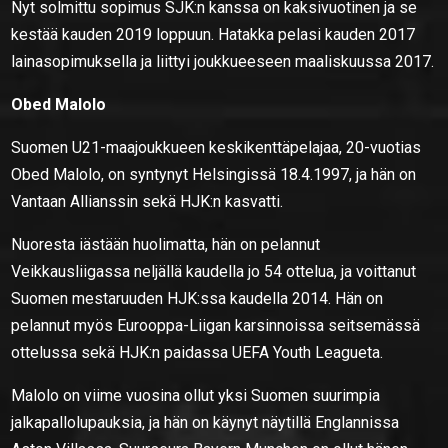
Nyt solmittu sopimus SJK:n kanssa on kaksivuotinen ja se
kestää kauden 2019 loppuun. Hatakka pelasi kauden 2017
lainasopimuksella ja liittyi joukkueeseen maaliskuussa 2017.
Obed Malolo
Suomen U21-maajoukkueen keskikenttäpelajaa, 20-vuotias
Obed Malolo, on syntynyt Helsingissä 18.4.1997, ja hän on
Vantaan Allianssin sekä HJK:n kasvatti.
Nuoresta iästään huolimatta, hän on pelannut
Veikkausliigassa neljällä kaudella jo 54 ottelua, ja voittanut
Suomen mestaruuden HJK:ssa kaudella 2014. Hän on
pelannut myös Eurooppa-Liigan karsinnoissa seitsemässä
ottelussa sekä HJK:n paidassa UEFA Youth Leagueta.
Malolo on viime vuosina ollut yksi Suomen suurimpia
jalkapallolupauksia, ja hän on käynyt näytillä Englannissa