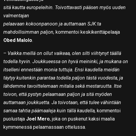
sitä kautta europeleihin. Toivottavasti pääsen myös uuden
valmentajan
pelaavaan kokoonpanoon ja auttamaan SJK:ta
mahdollisimman paljon,
kommentoi keskikenttäpelaaja
Obed Malolo
.
–
Vaikka meillä on ollut vaikeaa, olen silti viihtynyt täällä
todella hyvin. Joukkueessa on hyvä meininki, ja mukana on
itselleni ennestään monia tuttuja. Ensi kaudella meidän
täytyy kuitenkin parantaa todella paljon tästä vuodesta, ja
lähdemme tavoittelemaan mitalia sekä mestaruutta. Itse
toivon, että pystyn pelaamaan paljon ja sitä myöden
auttamaan joukkuetta. Ja toivotaan, että tulee vähintään
samaa tahtia päämaaleja kuin tällä kaudella,
kommentoi
puolustaja
Joel Mero
, joka on puskenut kaksi maalia
kymmenessä pelaamassaan ottelussa.