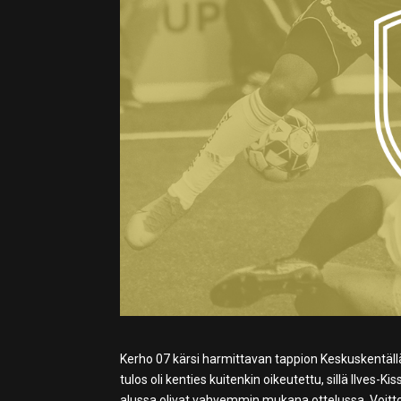
Kerho 07 kärsi harmittavan tappion Keskuskentäll
tulos oli kenties kuitenkin oikeutettu, sillä Ilves-K
alussa olivat vahvemmin mukana ottelussa. Voitto