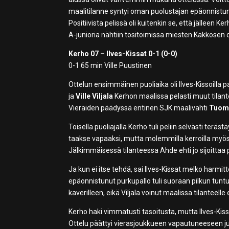
maalitilanne syntyi oman puolustajan epäonnistu
Positiivista pelissä oli kuitenkin se, että jälleen 
A-junioria nähtiin tositoimissa miesten Kakkosen 
Kerho 07 – Ilves-Kissat 0-1 (0-0)
0-1 65 min Ville Puustinen
Ottelun ensimmäinen puoliaika oli Ilves-Kissoilla 
ja
Ville Viljala
Kerhon maalissa pelasti muut tilant
Vieraiden päädyssä entinen SJK maalivahti
Tuoma
Toisella puoliajalla Kerho tuli peliin selvästi teräs
taakse vapaaksi, mutta molemmilla kerroilla myös
Jälkimmäisessä tilanteessa Ahde ehti jo sijoittaa
Ja kun ei itse tehdä, sai Ilves-Kissat melko harm
epäonnistunut purkupallo tuli suoraan pilkun tuntum
kaverilleen, eikä Viljala voinut maalissa tilanteel
Kerho haki vimmatusti tasoitusta, mutta Ilves-Kissat 
Ottelu päättyi vierasjoukkueen vapautuneeseen juh