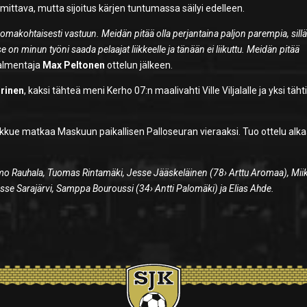
ittava, mutta sijoitus kärjen tuntumassa säilyi edelleen.
tä omakohtaisesti vastuun. Meidän pitää olla perjantaina paljon parempia, sill
on minun työni saada pelaajat liikkeelle ja tänään ei liikuttu. Meidän pitää
valmentaja
Max Peltonen
ottelun jälkeen.
irinen
, kaksi tähteä meni Kerho 07:n maalivahti Ville Viljalalle ja yksi tähti
oukkue matkaa Maskuun paikallisen Palloseuran vieraaksi. Tuo ottelu alka
ie, Timo Rauhala, Tuomas Rintamäki, Jesse Jääskeläinen (78› Arttu Aromaa), Mii
se Sarajärvi, Samppa Bouroussi (34› Antti Palomäki) ja Elias Ahde.