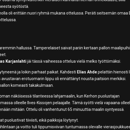
neesta syötöstä.
Kerholla oli erittäin nuori ryhmä mukana ottelussa. Peräti seitsemän omaa B
ottelussa.
paremmin hallussa. Tamperelaiset saivat pariin kertaan pallon maalipuih
eet.
s Karjanlahti
jäi tässä vaiheessa ottelua vielä melko työttömäksi.
täytyneenä ja loikin parhaat paikat. Kahdesti
Elias Ahde
pelattiin hienosti 
 avustavan erotuomarin lippu oli ennättänyt nousta paitsion merkiksi.
 pallon komeasti takakulmaan.
ittoman näköisessä tilanteessa lahjamaalin, kun Kerhon puolustajan
assa olleelle Ilves-Kissojen pelaajalle. Tämä syötti vielä vapaana ollee
le enään mitään. Ottelu oli vanhentunut 65 minuuttia maalin syntyessä.
puolustivat tiiviisti, eikä paikkoja löytynyt.
lintaan ja voitto tuli tippumisviivan tuntumassa olevalle vierasjoukkuee