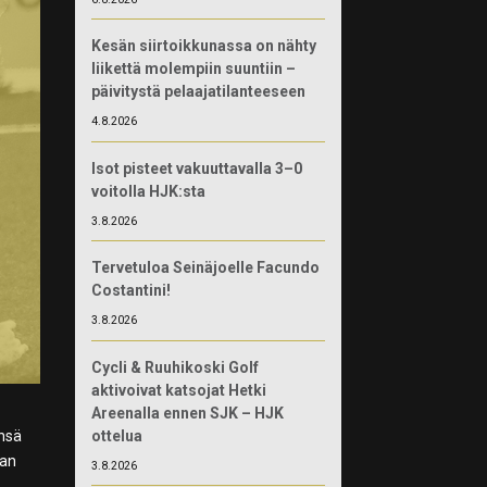
Kesän siirtoikkunassa on nähty
liikettä molempiin suuntiin –
päivitystä pelaajatilanteeseen
4.8.2026
Isot pisteet vakuuttavalla 3–0
voitolla HJK:sta
3.8.2026
Tervetuloa Seinäjoelle Facundo
Costantini!
3.8.2026
Cycli & Ruuhikoski Golf
aktivoivat katsojat Hetki
Areenalla ennen SJK – HJK
ottelua
änsä
jan
3.8.2026