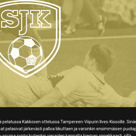
ä pelatussa Kakkosen ottelussa Tampereen-Viipurin Ilves-Kissoille. Sin
issat pelasivat järkevästi palloa liikuttaen ja varsinkin ensimmäisen puolia
-osuma syntyi kuitenkin vieraiden kannalta hieman onnekkaasti, sillä