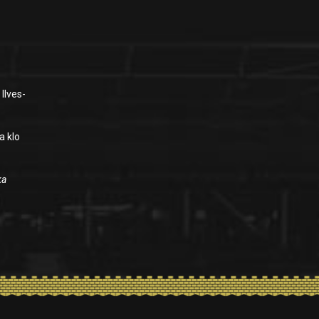
ä
 Ilves-
a klo
ka