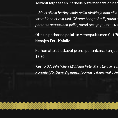
selvästi tarpeeseen. Kerholle pistemenetys on harm
–
Me ei oikein herätty tähän peliin tänään ja otan sii
tämmöinen ei vain riitä. Olimme hengettömiä, mutta se 
parantaa seuraavaan peliin
, sanoi pettynyt vastuu
Ottelun parhaana palkittiin vierasjoukkueen
Olli P
Kissojen
Eetu Kolulle.
Kerhon ottelut jatkuvat jo ensi perjantaina, kun j
18.30.
Kerho 07:
Ville Viljala MV, Antti Viita, Matti Lähit
Korpela (75› Sami Viljanen), Tuomas Lähdesmäki, Jes