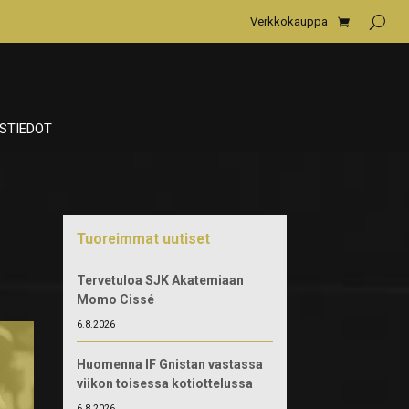
Verkkokauppa
STIEDOT
Tuoreimmat uutiset
Tervetuloa SJK Akatemiaan
Momo Cissé
6.8.2026
Huomenna IF Gnistan vastassa
viikon toisessa kotiottelussa
6.8.2026