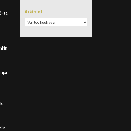
Arkistot
- tai
Arkistot
inkin
linjan
lle
lle