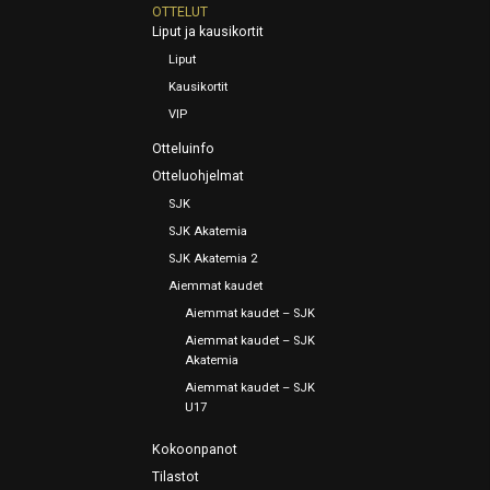
OTTELUT
Liput ja kausikortit
Liput
Kausikortit
VIP
Otteluinfo
Otteluohjelmat
SJK
SJK Akatemia
SJK Akatemia 2
Aiemmat kaudet
Aiemmat kaudet – SJK
Aiemmat kaudet – SJK
Akatemia
Aiemmat kaudet – SJK
U17
Kokoonpanot
Tilastot