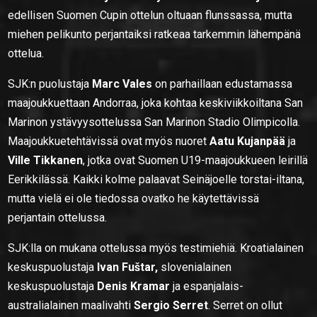
edellisen Suomen Cupin ottelun oltuaan flunssassa, mutta
miehen pelikunto perjantaiksi ratkeaa tarkemmin lähempänä
ottelua.
SJK:n puolustaja
Marc Vales
on parhaillaan edustamassa
maajoukkuettaan Andorraa, joka kohtaa keskiviikkoiltana San
Marinon ystävyysottelussa San Marinon Stadio Olimpicolla.
Maajoukkuetehtävissä ovat myös nuoret
Aatu Kujanpää
ja
Ville Tikkanen
, jotka ovat Suomen U19-maajoukkueen leirillä
Eerikkilässä. Kaikki kolme palaavat Seinäjoelle torstai-iltana,
mutta vielä ei ole tiedossa ovatko he käytettävissä
perjantain ottelussa.
SJK:lla on mukana ottelussa myös testimiehiä. Kroatialainen
keskuspuolustaja
Ivan Fuštar,
slovenialainen
keskuspuolustaja
Denis Kramar
ja espanjalais-
australialainen maalivahti
Sergio Serret
. Serret on ollut