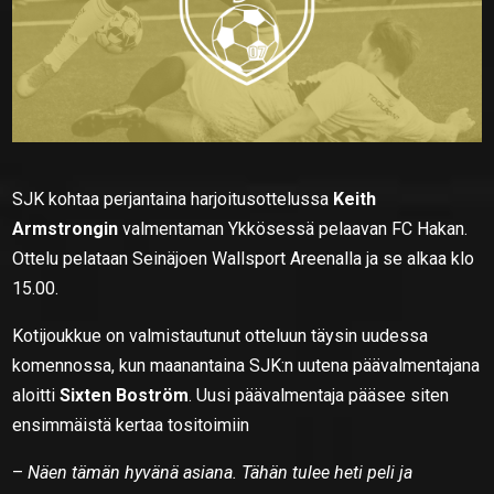
SJK kohtaa perjantaina harjoitusottelussa
Keith
Armstrongin
valmentaman Ykkösessä pelaavan FC Hakan.
Ottelu pelataan Seinäjoen Wallsport Areenalla ja se alkaa klo
15.00.
Kotijoukkue on valmistautunut otteluun täysin uudessa
komennossa, kun maanantaina SJK:n uutena päävalmentajana
aloitti
Sixten Boström
. Uusi päävalmentaja pääsee siten
ensimmäistä kertaa tositoimiin
–
Näen tämän hyvänä asiana. Tähän tulee heti peli ja