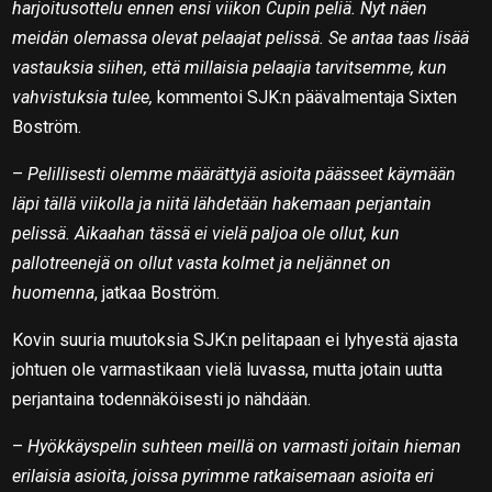
harjoitusottelu ennen ensi viikon Cupin peliä. Nyt näen
meidän olemassa olevat pelaajat pelissä. Se antaa taas lisää
vastauksia siihen, että millaisia pelaajia tarvitsemme, kun
vahvistuksia tulee,
kommentoi SJK:n päävalmentaja Sixten
Boström.
–
Pelillisesti olemme määrättyjä asioita päässeet käymään
läpi tällä viikolla ja niitä lähdetään hakemaan perjantain
pelissä. Aikaahan tässä ei vielä paljoa ole ollut, kun
pallotreenejä on ollut vasta kolmet ja neljännet on
huomenna
, jatkaa Boström.
Kovin suuria muutoksia SJK:n pelitapaan ei lyhyestä ajasta
johtuen ole varmastikaan vielä luvassa, mutta jotain uutta
perjantaina todennäköisesti jo nähdään.
–
Hyökkäyspelin suhteen meillä on varmasti joitain hieman
erilaisia asioita, joissa pyrimme ratkaisemaan asioita eri