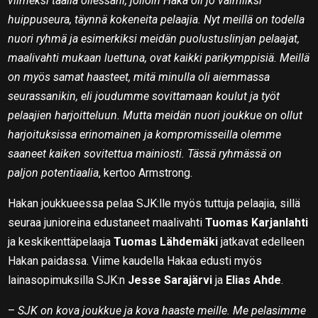
viimeksi täällä ollessani, jolloin Haka oli jo valmiiksi
huippuseura, täynnä kokeneita pelaajia. Nyt meillä on todella
nuori ryhmä ja esimerkiksi meidän puolustuslinjan pelaajat,
maalivahti mukaan luettuna, ovat kaikki parikymppisiä. Meillä
on myös samat haasteet, mitä minulla oli aiemmassa
seurassanikin, eli joudumme sovittamaan koulut ja työt
pelaajien harjoitteluun. Mutta meidän nuori joukkue on ollut
harjoituksissa erinomainen ja kompromisseilla olemme
saaneet kaiken sovitettua mainiosti. Tässä ryhmässä on
paljon potentiaalia
, kertoo Armstrong.
Hakan joukkueessa pelaa SJK:lle myös tuttuja pelaajia, sillä
seuraa junioreina edustaneet maalivahti
Tuomas Karjanlahti
ja keskikenttäpelaaja
Tuomas Lähdemäki
jatkavat edelleen
Hakan paidassa. Viime kaudella Hakaa edusti myös
lainasopimuksilla SJK:n
Jesse Sarajärvi
ja
Elias Ahde
.
–
SJK on kova joukkue ja kova haaste meille. Me pelasimme