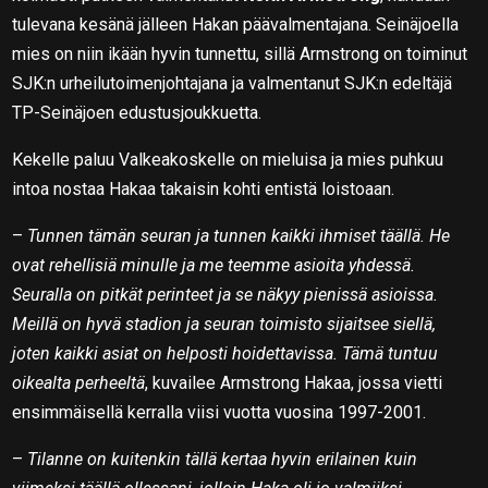
tulevana kesänä jälleen Hakan päävalmentajana. Seinäjoella
mies on niin ikään hyvin tunnettu, sillä Armstrong on toiminut
SJK:n urheilutoimenjohtajana ja valmentanut SJK:n edeltäjä
TP-Seinäjoen edustusjoukkuetta.
Kekelle paluu Valkeakoskelle on mieluisa ja mies puhkuu
intoa nostaa Hakaa takaisin kohti entistä loistoaan.
–
Tunnen tämän seuran ja tunnen kaikki ihmiset täällä. He
ovat rehellisiä minulle ja me teemme asioita yhdessä.
Seuralla on pitkät perinteet ja se näkyy pienissä asioissa.
Meillä on hyvä stadion ja seuran toimisto sijaitsee siellä,
joten kaikki asiat on helposti hoidettavissa. Tämä tuntuu
oikealta perheeltä
, kuvailee Armstrong Hakaa, jossa vietti
ensimmäisellä kerralla viisi vuotta vuosina 1997-2001.
–
Tilanne on kuitenkin tällä kertaa hyvin erilainen kuin