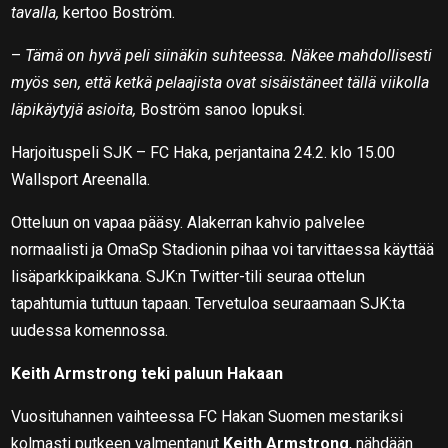
tavalla,
kertoo Boström.
–
Tämä on hyvä peli siinäkin suhteessa. Näkee mahdollisesti
myös sen, että ketkä pelaajista ovat sisäistäneet tällä viikolla
läpikäytyjä asioita,
Boström sanoo lopuksi.
Harjoituspeli SJK – FC Haka, perjantaina 24.2. klo 15.00
Wallsport Areenalla.
Otteluun on vapaa pääsy. Alakerran kahvio palvelee
normaalisti ja OmaSp Stadionin pihaa voi tarvittaessa käyttää
lisäparkkipaikkana. SJK:n Twitter-tili seuraa ottelun
tapahtumia tuttuun tapaan. Tervetuloa seuraamaan SJK:ta
uudessa komennossa.
Keith Armstrong teki paluun Hakaan
Vuosituhannen vaihteessa FC Hakan Suomen mestariksi
kolmasti putkeen valmentanut
Keith Armstrong
, nähdään