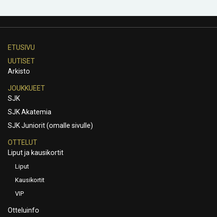
ETUSIVU
UUTISET
Arkisto
JOUKKUEET
SJK
SJK Akatemia
SJK Juniorit (omalle sivulle)
OTTELUT
Liput ja kausikortit
Liput
Kausikortit
VIP
Otteluinfo