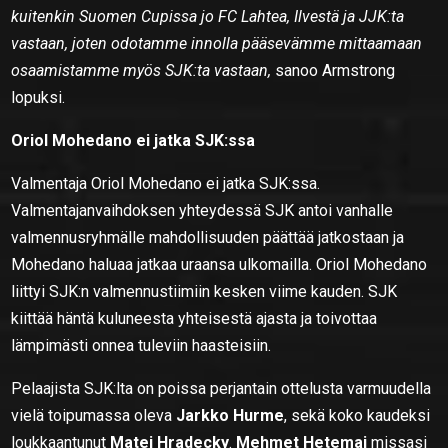
kuitenkin Suomen Cupissa jo FC Lahtea, Ilvestä ja JJK:ta
vastaan, joten odotamme innolla pääsevämme mittaamaan
osaamistamme myös SJK:ta vastaan,
sanoo Armstrong
lopuksi.
Oriol Mohedano ei jatka SJK:ssa
Valmentaja Oriol Mohedano ei jatka SJK:ssa.
Valmentajanvaihdoksen yhteydessä SJK antoi vanhalle
valmennusryhmälle mahdollisuuden päättää jatkostaan ja
Mohedano haluaa jatkaa uraansa ulkomailla. Oriol Mohedano
liittyi SJK:n valmennustiimiin kesken viime kauden. SJK
kiittää häntä kuluneesta yhteisestä ajasta ja toivottaa
lämpimästi onnea tuleviin haasteisiin.
Pelaajista SJK:lta on poissa perjantain ottelusta varmuudella
vielä toipumassa oleva
Jarkko Hurme
, sekä koko kaudeksi
loukkaantunut
Matej Hradecky
.
Mehmet Hetemaj
missasi