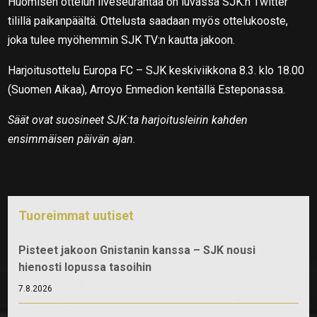
Huomisen ottelun liveseurantaa on luvassa SJK:n Twitter
tilillä paikanpäältä. Ottelusta saadaan myös ottelukooste,
joka tulee myöhemmin SJK TV:n kautta jakoon.
Harjoitusottelu Europa FC – SJK keskiviikkona 8.3. klo 18.00
(Suomen Aikaa), Arroyo Enmedion kentällä Esteponassa.
Säät ovat suosineet SJK:ta harjoitusleirin kahden
ensimmäisen päivän ajan.
Tuoreimmat uutiset
Pisteet jakoon Gnistanin kanssa – SJK nousi
hienosti lopussa tasoihin
7.8.2026