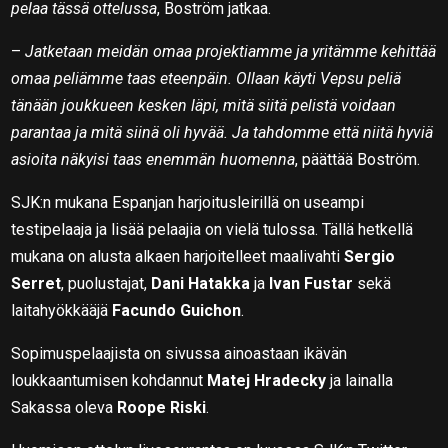
pelaa tässä ottelussa
, Boström jatkaa.
–
Jatketaan meidän omaa projektiamme ja yritämme kehittää
omaa peliämme taas eteenpäin. Ollaan käyti Vepsu peliä
tänään joukkueen kesken läpi, mitä siitä pelistä voidaan
parantaa ja mitä siinä oli hyvää. Ja tahdomme että niitä hyviä
asioita näkyisi taas enemmän huomenna
, päättää Boström.
SJK:n mukana Espanjan harjoitusleirillä on useampi
testipelaaja ja lisää pelaajia on vielä tulossa. Tällä hetkellä
mukana on alusta alkaen harjoitelleet maalivahti
Sergio
Serret
, puolustajat,
Dani Hatakka
ja
Ivan Fustar
sekä
laitahyökkääjä
Facundo Guichon
.
Sopimuspelaajista on sivussa ainoastaan ikävän
loukkaantumisen kohdannut
Matej Hradecky
ja lainalla
Sakassa oleva
Roope Riski
.