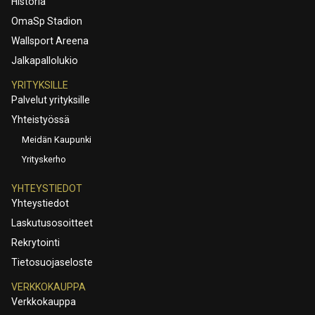
Historia
OmaSp Stadion
Wallsport Areena
Jalkapallolukio
YRITYKSILLE
Palvelut yrityksille
Yhteistyössä
Meidän Kaupunki
Yrityskerho
YHTEYSTIEDOT
Yhteystiedot
Laskutusosoitteet
Rekrytointi
Tietosuojaseloste
VERKKOKAUPPA
Verkkokauppa