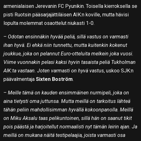
armenialaisen Jerevanin FC Pyunikin. Toisella kierroksella se
pisti Ruotsin pääsarjajättiläisen AIK:n koville, mutta hävisi
lopulta molemmat osaottelut niukasti 1-0.
–
Odotan ensinnäkin hyvää peliä, sillä vastus on varmasti
ihan hyvä. Ei ehkä niin tunnettu, mutta kuitenkin kokenut
joukkue, joka on pelannut Euro-otteluita melkein joka vuosi.
Viime vuonnakin pelasi kaksi hyvin tasaista peliä Tukholman
AIK:ta vastaan. Joten varmasti on hyvä vastus
, uskoo SJK:n
päävalmentaja
Sixten Boström
.
–
Meille tämä on kauden ensimmäinen nurmipeli, joka on
aina tietysti oma juttunsa. Mutta meillä on tarkoitus lähteä
tähän peliin mahdollisimman hyvällä kokoonpanolla. Meillä
on Miku Aksalu taas pelikuntoinen, sillä hän on saanut tikit
pois päästä ja harjoitellut normaalisti nyt tämän leirin ajan. Ja
meillä on mukana näitä testipelaajia, joista varmasti osa