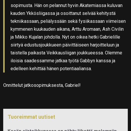
sopimusta. Hän on pelannut hyvin Akatemiassa kuluvan
kauden Ykkösliigassa ja osoittanut selvää kehitystä
tekniikassaan, peliälyssään sekä fysiikassaan viimeisen
kymmenen kuukauden aikana, Arttu Aromaan, Ash Civilin
ja Mikko Kujalan johdolla. Nyt on oikea hetki Gabrielille
siirtyä edustusjoukkueen päivittäiseen harjoitteluun ja
taistella paikasta Veikkausliigan joukkueessa. Olemme
iloisia saadessamme jatkaa työtä Gabbyn kanssa ja
edelleen kehittää hänen potentiaaliansa.
Onnittelut jatkosopimuksesta, Gabriel!
Tuoreimmat uutiset