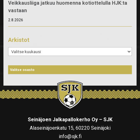
Veikkausliiga jatkuu huomenna kotiottelulla HJK:ta
vastaan
2.8.2026
Arkistot
Arkistot
Seinäjoen Jalkapallokerho Oy – SJK
Alaseinäjoenkatu 15, 60220 Seinäjoki
info@sjk.fi