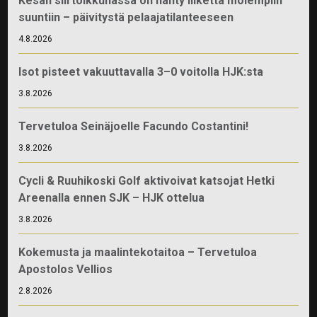
Kesän siirtoikkunassa on nähty liikettä molempiin
suuntiin – päivitystä pelaajatilanteeseen
4.8.2026
Isot pisteet vakuuttavalla 3–0 voitolla HJK:sta
3.8.2026
Tervetuloa Seinäjoelle Facundo Costantini!
3.8.2026
Cycli & Ruuhikoski Golf aktivoivat katsojat Hetki
Areenalla ennen SJK – HJK ottelua
3.8.2026
Kokemusta ja maalintekotaitoa – Tervetuloa
Apostolos Vellios
2.8.2026