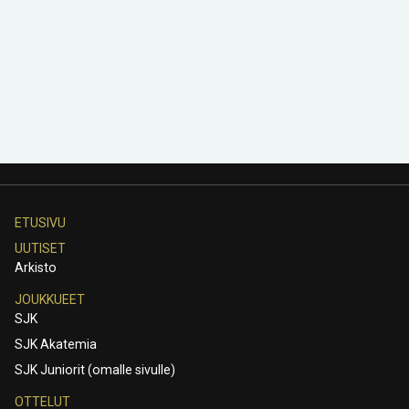
ETUSIVU
UUTISET
Arkisto
JOUKKUEET
SJK
SJK Akatemia
SJK Juniorit (omalle sivulle)
OTTELUT