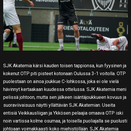
SJK Akatemia kärsi kauden toisen tappionsa, kun fyysinen ja
kokenut OTP piti pisteet kotonaan Oulussa 3-1 voitolla. OTP
puolestaan on ainoa joukkue C-lohkossa, joka ei ole vielä
hävinnyt kertaakaan kuudessa ottelussa. SJK Akatemia meni
pelissä johtoon, mutta sen jälkeen isäntäjoukkueen kovuus ja
suoraviivaisuus näytti yllättävän SJK Akatemian. Useita
entisiä Veikkausliigan ja Ykkösen pelaajia omaava OTP iski
noin vartissa kolme osumaa, ja toisella puoliajalla se puolusti
johtoaan voimakkaasti koko miehistöllään. SJK Akatemia