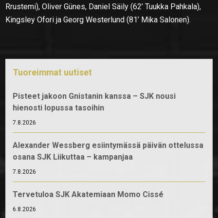
Rrustemi), Oliver Günes, Daniel Säily (62’ Tuukka Pahkala),
Kingsley Ofori ja Georg Westerlund (81’ Mika Salonen).
Tuoreimmat uutiset
Pisteet jakoon Gnistanin kanssa – SJK nousi
hienosti lopussa tasoihin
7.8.2026
Alexander Wessberg esiintymässä päivän ottelussa
osana SJK Liikuttaa – kampanjaa
7.8.2026
Tervetuloa SJK Akatemiaan Momo Cissé
6.8.2026