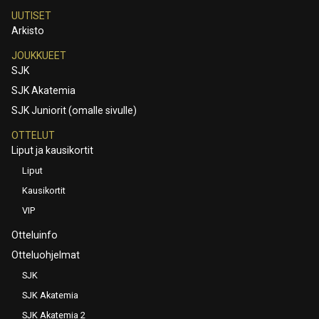
UUTISET
Arkisto
JOUKKUEET
SJK
SJK Akatemia
SJK Juniorit (omalle sivulle)
OTTELUT
Liput ja kausikortit
Liput
Kausikortit
VIP
Otteluinfo
Otteluohjelmat
SJK
SJK Akatemia
SJK Akatemia 2