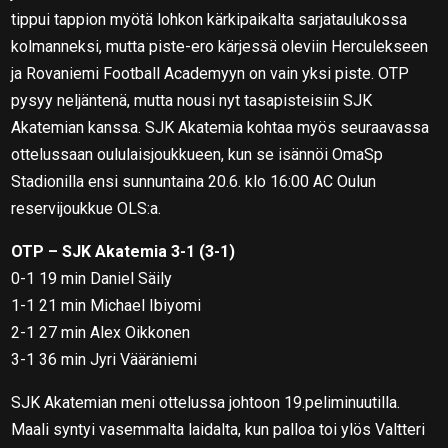
tippui tappion myötä lohkon kärkipaikalta sarjataulukossa
kolmanneksi, mutta piste-ero kärjessä oleviin Herculekseen
ja Rovaniemi Football Academyyn on vain yksi piste. OTP
pysyy neljäntenä, mutta nousi nyt tasapisteisiin SJK
Akatemian kanssa. SJK Akatemia kohtaa myös seuraavassa
ottelussaan oululaisjoukkueen, kun se isännöi OmaSp
Stadionilla ensi sunnuntaina 20.6. klo 16:00 AC Oulun
reservijoukkue OLS:a.
OTP – SJK Akatemia 3-1 (3-1)
0-1 19 min Daniel Säily
1-1 21 min Michael Ibiyomi
2-1 27 min Alex Oikkonen
3-1 36 min Jyri Vääräniemi
SJK Akatemian meni ottelussa johtoon 19.peliminuutilla.
Maali syntyi vasemmalta laidalta, kun palloa toi ylös Valtteri