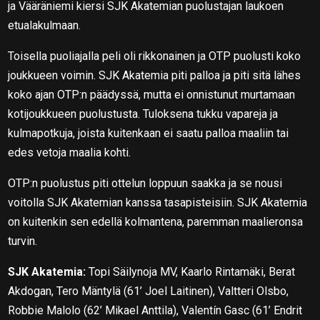
ja Vääräniemi kiersi SJK Akatemian puolustajan laukoen
etualakulmaan.
Toisella puoliajalla peli oli rikkonainen ja OTP puolusti koko
joukkueen voimin. SJK Akatemia piti palloa ja piti sitä lähes
koko ajan OTP:n päädyssä, mutta ei onnistunut murtamaan
kotijoukkueen puolustusta. Tuloksena tukku vapareja ja
kulmapotkuja, joista kuitenkaan ei saatu palloa maaliin tai
edes vetoja maalia kohti.
OTP:n puolustus piti ottelun loppuun saakka ja se nousi
voitolla SJK Akatemian kanssa tasapisteisiin. SJK Akatemia
on kuitenkin sen edellä kolmantena, paremman maalieronsa
turvin.
SJK Akatemia:
Topi Säilynoja MV, Kaarlo Rintamäki, Berat
Akdogan, Tero Mäntylä (61’ Joel Laitinen), Valtteri Olsbo,
Robbie Malolo (62’ Mikael Anttila), Valentín Gasc (61’ Endrit