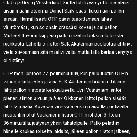
Olsbo ja Georg Westerlund. Sieltä tuli hyvä syöttö matalana
aivan maalin eteen, ja Daniel Säily pääsi liukumaan pallon
sisään. Harmillisesti OTP pääsi tasoittamaan lähes
välittömästi, kun se ensin prässäsi kovaa ja sai pallon.
Michael Ibiyomi tsippasi pallon maaliin boksiin tulleesta
ruuhkasta. Lähellä oli, ettei SJK Akatemian puolustaja ehtinyt
vielä siivoamaan sitä maaliviivalta, mutta tällä kertaa venytys
ei riittänyt.
OTP meni johtoon 27. peliminuutilla, kun pallo tuotiin OTP:n
vasenta laitaa ylös ja aina SJK Akatemian boksiin. Tilanne
lähti pallon riistosta keskialueella. Jyri Vääräniemi antoi
pienen siirron sivuun ja Alex Oikkonen laittoi pallon sisään
läheltä maalia. Kovassa vireessä ensimmäisellä puoliajalla
muutenkin ollut Vääräniemi lisäsi OTP:n johdon 3-1:een
36.minuutilla, jäätyään yksin takatolpalle. Pallo pelattiin
hänelle kaukaa toiselta laidalta, jälleen pallon riiston jälkeen,