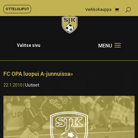
OTTELULIPUT
Verkkokauppa
Valitse sivu
FC OPA luopui A-junnuissa»
22.1.2010
|
Uutiset