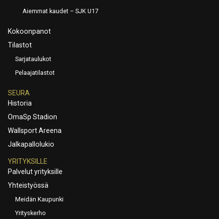
Aiemmat kaudet – SJK U17
Kokoonpanot
Tilastot
Sarjataulukot
Pelaajatilastot
SEURA
Historia
OmaSp Stadion
Wallsport Areena
Jalkapallolukio
YRITYKSILLE
Palvelut yrityksille
Yhteistyössä
Meidän Kaupunki
Yrityskerho