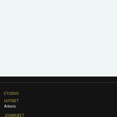
ETUSIVU
UUTISET
Arkisto
JOUKKUEET