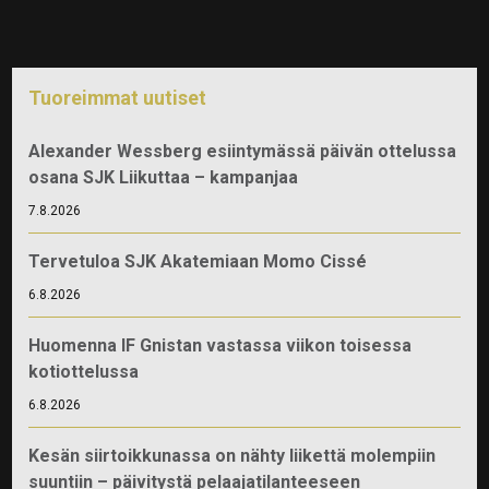
Tuoreimmat uutiset
Alexander Wessberg esiintymässä päivän ottelussa
osana SJK Liikuttaa – kampanjaa
7.8.2026
Tervetuloa SJK Akatemiaan Momo Cissé
6.8.2026
Huomenna IF Gnistan vastassa viikon toisessa
kotiottelussa
6.8.2026
Kesän siirtoikkunassa on nähty liikettä molempiin
suuntiin – päivitystä pelaajatilanteeseen